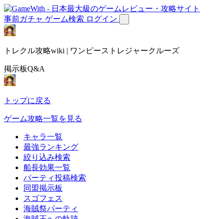
事前ガチャ
ゲーム検索
ログイン
トレクル攻略wiki | ワンピーストレジャークルーズ
掲示板Q&A
トップに戻る
ゲーム攻略一覧を見る
キャラ一覧
最強ランキング
絞り込み検索
船長効果一覧
パーティ投稿検索
同盟掲示板
スゴフェス
海賊祭パーティ
海賊王への軌跡