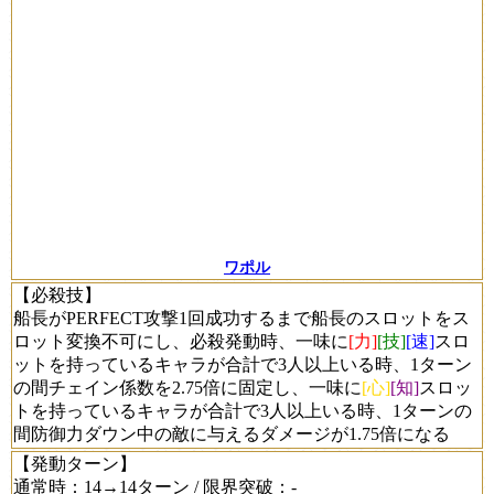
ワポル
【必殺技】
船長がPERFECT攻撃1回成功するまで船長のスロットをス
ロット変換不可にし、必殺発動時、一味に
[力]
[技]
[速]
スロ
ットを持っているキャラが合計で3人以上いる時、1ターン
の間チェイン係数を2.75倍に固定し、一味に
[心]
[知]
スロッ
トを持っているキャラが合計で3人以上いる時、1ターンの
間防御力ダウン中の敵に与えるダメージが1.75倍になる
【発動ターン】
通常時：14→14ターン / 限界突破：-