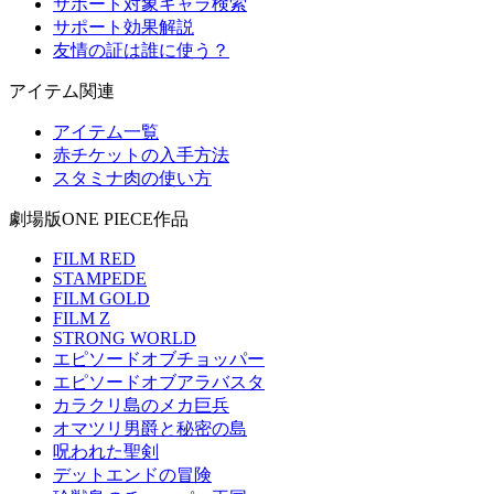
サポート対象キャラ検索
サポート効果解説
友情の証は誰に使う？
アイテム関連
アイテム一覧
赤チケットの入手方法
スタミナ肉の使い方
劇場版ONE PIECE作品
FILM RED
STAMPEDE
FILM GOLD
FILM Z
STRONG WORLD
エピソードオブチョッパー
エピソードオブアラバスタ
カラクリ島のメカ巨兵
オマツリ男爵と秘密の島
呪われた聖剣
デットエンドの冒険