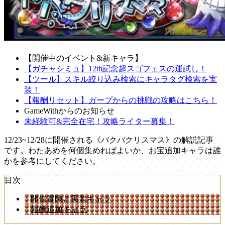
【開催中のイベント&新キャラ】
【ガチャシミュ】12th記念超スゴフェスの運試し！
【ツール】スキル絞り込み検索にキャラタグ検索を実
装！
【報酬リセット】ガープからの挑戦の攻略はこちら！
GameWithからのお知らせ
未経験可&完全在宅！攻略ライター募集！
12/23~12/28に開催される《バクバクリスマス》の解説記事
です。わたあめを何個集めればよいか、お宝追加キャラは誰
かを参考にしてください。
目次
開催冒険と実装キャラ
報酬追加キャラ