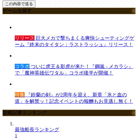
ゲームを探す
リリース
巨大メカで撃ちまくる爽快シューティングゲ
ーム『終末のタイタン：ラストラッシュ』リリース！
コラボ
ついに虎王＆影虎が来た！『鋼嵐 - メカラシ』
で「魔神英雄伝ワタル」コラボ後半が開催！
特集
『鈴蘭の剣』が2周年を迎え、新章「氷と血の
道」を解禁ッ！記念イベントの報酬もお見逃し無く！
攻略記事ランキング
最強船長ランキング
1