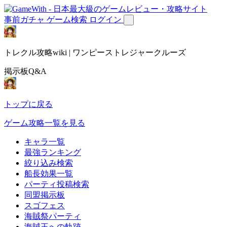
事前ガチャ
ゲーム検索
ログイン
トレクル攻略wiki | ワンピーストレジャークルーズ
掲示板Q&A
トップに戻る
ゲーム攻略一覧を見る
キャラ一覧
最強ランキング
絞り込み検索
船長効果一覧
パーティ投稿検索
同盟掲示板
スゴフェス
海賊祭パーティ
海賊王への軌跡