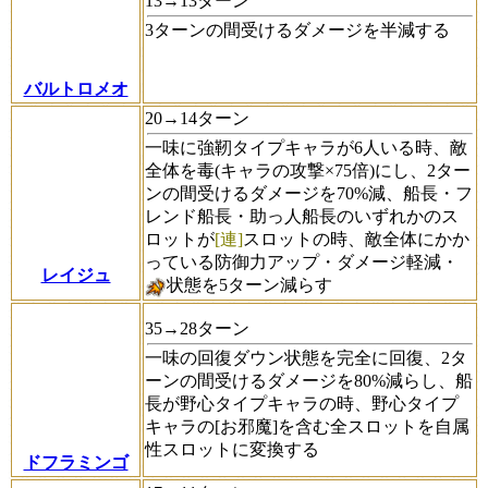
13→13ターン
3ターンの間受けるダメージを半減する
バルトロメオ
20→14ターン
一味に強靭タイプキャラが6人いる時、敵
全体を毒(キャラの攻撃×75倍)にし、2ター
ンの間受けるダメージを70%減、船長・フ
レンド船長・助っ人船長のいずれかのス
ロットが
[連]
スロットの時、敵全体にかか
っている防御力アップ・ダメージ軽減・
レイジュ
状態を5ターン減らす
35→28ターン
一味の回復ダウン状態を完全に回復、2タ
ーンの間受けるダメージを80%減らし、船
長が野心タイプキャラの時、野心タイプ
キャラの[お邪魔]を含む全スロットを自属
性スロットに変換する
ドフラミンゴ