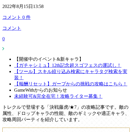
2022年8月15日13:58
コメント
0
件
コメント
0
【開催中のイベント&新キャラ】
【ガチャシミュ】12th記念超スゴフェスの運試し！
【ツール】スキル絞り込み検索にキャラタグ検索を実
装！
【報酬リセット】ガープからの挑戦の攻略はこちら！
GameWithからのお知らせ
未経験可&完全在宅！攻略ライター募集！
トレクルで登場する「決戦藤虎/★7」の攻略記事です。敵の
属性、ドロップキャラの性能、敵のギミックや適正キャラ、
攻略周回パーティを紹介しています。