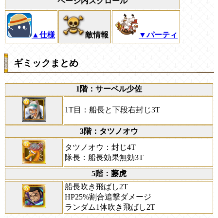
ページ内スクロール
▲仕様
敵情報
▼パーティ
ギミックまとめ
1階：サーベル少佐
1T目：船長と下段右封じ3T
3階：タツノオウ
タツノオウ：封じ4T
隊長：船長効果無効3T
5階：藤虎
船長吹き飛ばし2T
HP25%割合追撃ダメージ
ランダム1体吹き飛ばし2T