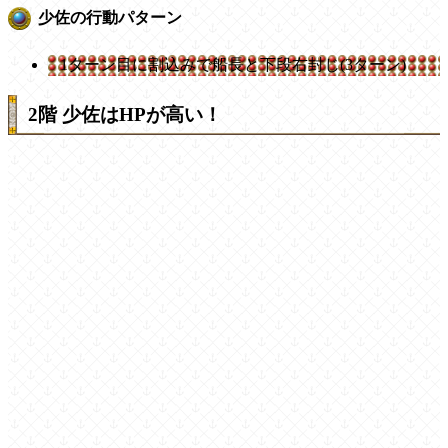
少佐の行動パターン
1ターン目に割込みで船長と下段右封じ(3ターン)
2階 少佐はHPが高い！