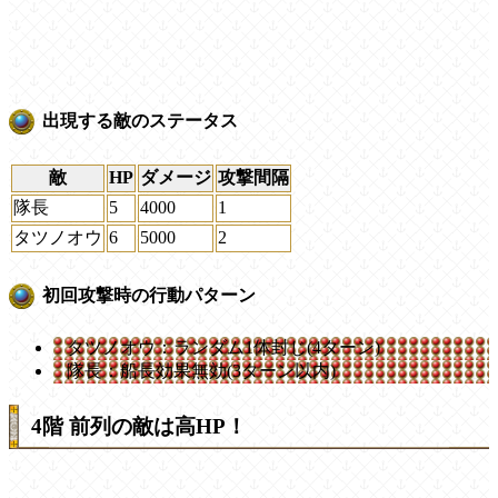
出現する敵のステータス
敵
HP
ダメージ
攻撃間隔
隊長
5
4000
1
タツノオウ
6
5000
2
初回攻撃時の行動パターン
タツノオウ：ランダム1体封じ(4ターン)
隊長：船長効果無効(3ターン以内)
4階 前列の敵は高HP！