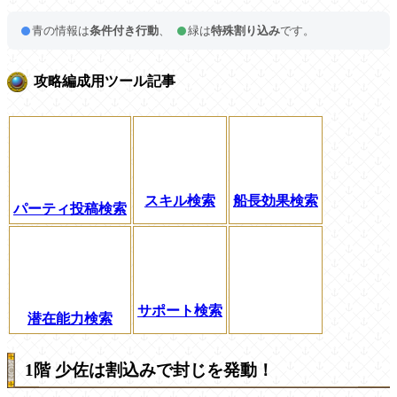
青の情報は
条件付き行動
、
緑は
特殊割り込み
です。
攻略編成用ツール記事
スキル検索
船長効果検索
パーティ投稿検索
サポート検索
潜在能力検索
1階 少佐は割込みで封じを発動！