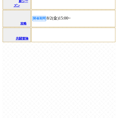
新シー
ズン
8/2(金)15:00~
開催期間
攻略
共闘冒険