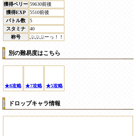
獲得ベリー
59630前後
獲得EXP
5510前後
バトル数
5
スタミナ
40
称号
ぷぷぷーっ！！
別の難易度はこちら
★8攻略
★7攻略
★5攻略
ドロップキャラ情報