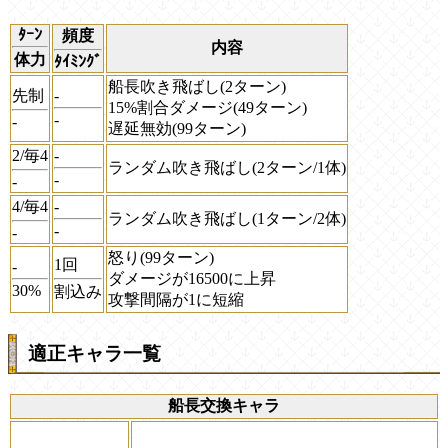
ﾀｰﾝ
頻度
内容
体力
ﾀｲﾐﾝｸﾞ
船長吹き飛ばし(2ターン)
先制
-
15%割合ダメージ(49ターン)
-
-
遅延無効(99ターン)
2/毎4
-
ランダム吹き飛ばし(2ターン/1体)
-
-
4/毎4
-
ランダム吹き飛ばし(1ターン/2体)
-
-
怒り(99ターン)
1回
-
ダメージが16500に上昇
30%
割込み
攻撃間隔が1に短縮
適正キャラ一覧
船長交換キャラ