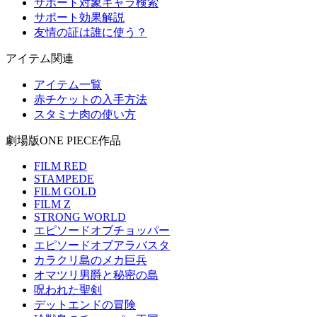
サポート対象キャラ検索
サポート効果解説
友情の証は誰に使う？
アイテム関連
アイテム一覧
赤チケットの入手方法
スタミナ肉の使い方
劇場版ONE PIECE作品
FILM RED
STAMPEDE
FILM GOLD
FILM Z
STRONG WORLD
エピソードオブチョッパー
エピソードオブアラバスタ
カラクリ島のメカ巨兵
オマツリ男爵と秘密の島
呪われた聖剣
デットエンドの冒険