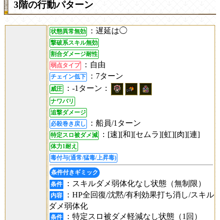
3階の行動パターン
：遅延は◯
状態異常無効
撃破系スキル無効
割合ダメージ耐性
：自由
弱点タイプ
：7ターン
チェイン低下
：-1ターン：
威圧
ナワバリ
追撃ダメージ
：船員/1ターン
必殺巻き戻し
：[速][和][セムラ][虹][肉][連]
特定スロ被ダメ減
体力1耐え
毒付与(通常/猛毒/上昇毒)
条件付きギミック
：スキルダメ弱体化なし状態（無制限）
条件
：HP全回復/沈黙/有利効果打ち消し/スキル
内容
ダメ弱体化
：特定スロ被ダメ軽減なし状態（1回）
条件