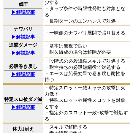
少する
威圧
・タップ条件や時限性発動も対象とな
▶解説記事
る
・長期ターンのエンハンスで対処
ナワバリ
・一味側のナワバリ展開で張り替える
▶解説記事
追撃ダメージ
・基本は無視で良い
・耐久編成の場合は解除が必要
▶解説記事
・段階式の必殺短縮スキルで対処する
必殺巻き戻し
・耐性持ちの必殺短縮役で対処する
・エースは船長効果で巻き戻し耐性を
▶解説記事
持つ
・特定スロット一致キャラの攻撃は火
力低下
特定スロ被ダメ減
・特殊スロットや属性スロットを対象
とする
▶解説記事
・指定外のスロット一致+攻撃で対処す
る
・スキルで解除する
体力1耐え