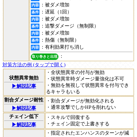
：被ダメ増加
内容
：遅延（1回）
条件
：被ダメ増加
内容
：追撃ダメージ（無制限）
条件
：被ダメ増加
内容
：熱傷（無制限）
条件
：有利効果打ち消し
内容
：
取り巻きと出現
対策方法の例 (タップで開く)
・全状態異常の付与が無効
状態異常無効
・状態異常時ダメージ量強化は不可
・無効を無視して状態異常を付与でき
▶解説記事
るキャラもいる
割合ダメージ耐性
・割合ダメージが無効化される
・通常攻撃でしかHPを削れない
▶解説記事
チェイン低下
・スキルで回復する
・チェイン固定で上書きする
▶解説記事
・指定されたエンハンスのターンが減