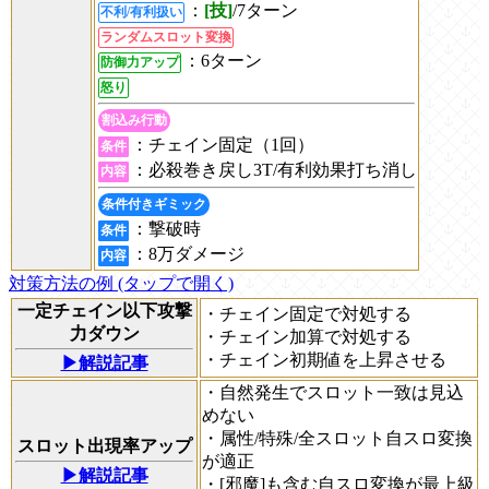
：
[技]
/7ターン
不利/有利扱い
ランダムスロット変換
：6ターン
防御力アップ
怒り
割込み行動
：チェイン固定（1回）
条件
：必殺巻き戻し3T/有利効果打ち消し
内容
条件付きギミック
：撃破時
条件
：8万ダメージ
内容
対策方法の例 (タップで開く)
一定チェイン以下攻撃
・チェイン固定で対処する
力ダウン
・チェイン加算で対処する
・チェイン初期値を上昇させる
▶解説記事
・自然発生でスロット一致は見込
めない
・属性/特殊/全スロット自スロ変換
スロット出現率アップ
が適正
▶解説記事
・[邪魔]も含む自スロ変換が最上級