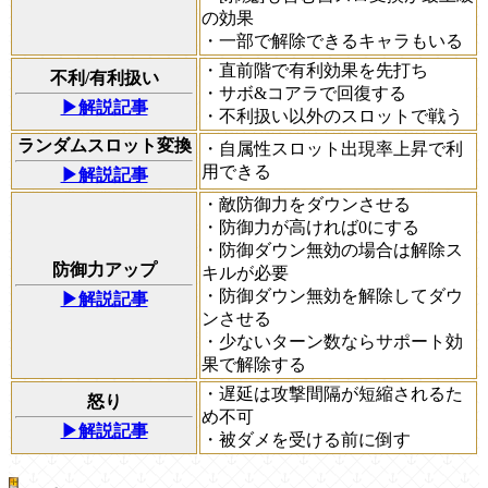
の効果
・一部で解除できるキャラもいる
・直前階で有利効果を先打ち
不利/有利扱い
・サボ&コアラで回復する
▶解説記事
・不利扱い以外のスロットで戦う
ランダムスロット変換
・自属性スロット出現率上昇で利
用できる
▶解説記事
・敵防御力をダウンさせる
・防御力が高ければ0にする
・防御ダウン無効の場合は解除ス
防御力アップ
キルが必要
・防御ダウン無効を解除してダウ
▶解説記事
ンさせる
・少ないターン数ならサポート効
果で解除する
・遅延は攻撃間隔が短縮されるた
怒り
め不可
▶解説記事
・被ダメを受ける前に倒す