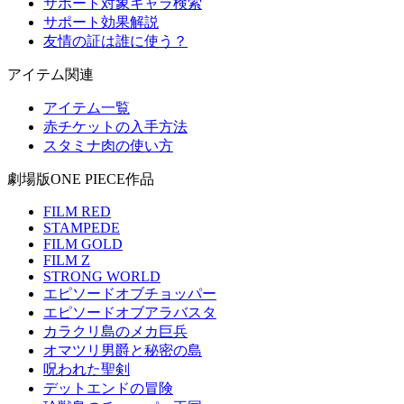
サポート対象キャラ検索
サポート効果解説
友情の証は誰に使う？
アイテム関連
アイテム一覧
赤チケットの入手方法
スタミナ肉の使い方
劇場版ONE PIECE作品
FILM RED
STAMPEDE
FILM GOLD
FILM Z
STRONG WORLD
エピソードオブチョッパー
エピソードオブアラバスタ
カラクリ島のメカ巨兵
オマツリ男爵と秘密の島
呪われた聖剣
デットエンドの冒険