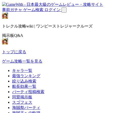
事前ガチャ
ゲーム検索
ログイン
トレクル攻略wiki | ワンピーストレジャークルーズ
掲示板Q&A
トップに戻る
ゲーム攻略一覧を見る
キャラ一覧
最強ランキング
絞り込み検索
船長効果一覧
パーティ投稿検索
同盟掲示板
スゴフェス
海賊祭パーティ
海賊王への軌跡