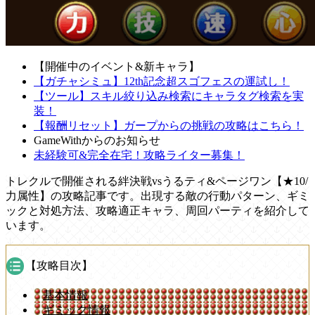
【開催中のイベント&新キャラ】
【ガチャシミュ】12th記念超スゴフェスの運試し！
【ツール】スキル絞り込み検索にキャラタグ検索を実
装！
【報酬リセット】ガープからの挑戦の攻略はこちら！
GameWithからのお知らせ
未経験可&完全在宅！攻略ライター募集！
トレクルで開催される絆決戦vsうるティ&ページワン【★10/
力属性】の攻略記事です。出現する敵の行動パターン、ギミ
ックと対処方法、攻略適正キャラ、周回パーティを紹介して
います。
【攻略目次】
基本情報
ギミック情報