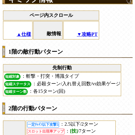
ページ内スクロール
敵情報
▲仕様
▼攻略PT
1階の敵行動パターン
先制行動
：斬撃・打突・博識タイプ
短縮対象
：必殺ターン/入れ替え回数/vs効果ゲージ
短縮ステータス
：各15ターン(回)
短縮ターン数
2階の行動パターン
：2.5以下/2ターン
一定ﾁｪｲﾝ以下攻撃⤵
：
[技]
/7ターン
スロット出現率アップ