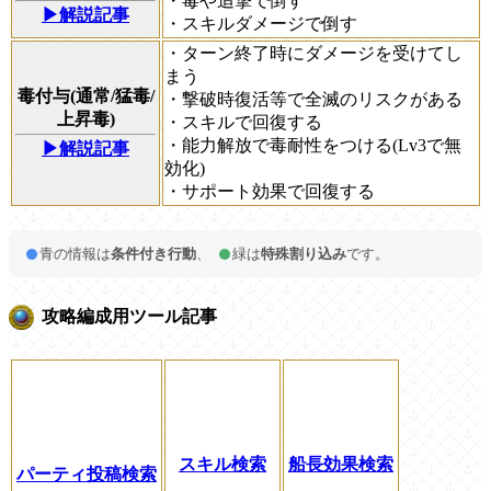
・毒や追撃で倒す
▶解説記事
・スキルダメージで倒す
・ターン終了時にダメージを受けてし
まう
毒付与(通常/猛毒/
・撃破時復活等で全滅のリスクがある
上昇毒)
・スキルで回復する
・能力解放で毒耐性をつける(Lv3で無
▶解説記事
効化)
・サポート効果で回復する
青の情報は
条件付き行動
、
緑は
特殊割り込み
です。
攻略編成用ツール記事
スキル検索
船長効果検索
パーティ投稿検索