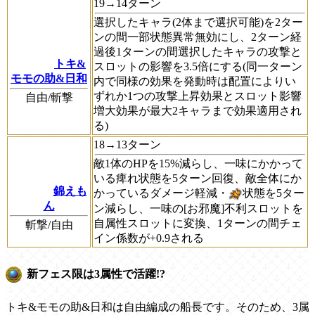
19→14ターン
選択したキャラ(2体まで選択可能)を2ター
ンの間一部状態異常無効にし、2ターン経
過後1ターンの間選択したキャラの攻撃と
トキ&
スロットの影響を3.5倍にする(同一ターン
モモの助&日和
内で同様の効果を発動時は配置によりい
ずれか1つの攻撃上昇効果とスロット影響
自由/斬撃
増大効果が最大2キャラまで効果適用され
る)
18→13ターン
敵1体のHPを15%減らし、一味にかかって
いる痺れ状態を5ターン回復、敵全体にか
錦えも
かっているダメージ軽減・
状態を5ター
ん
ン減らし、一味の[お邪魔]不利スロットを
自属性スロットに変換、1ターンの間チェ
斬撃/自由
イン係数が+0.9される
新フェス限は3属性で活躍!?
トキ&モモの助&日和は自由編成の船長です。そのため、3属