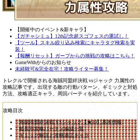
【開催中のイベント&新キャラ】
【ガチャシミュ】12th記念超スゴフェスの運試し！
【ツール】スキル絞り込み検索にキャラタグ検索を実
装！
【報酬リセット】ガープからの挑戦の攻略はこちら！
GameWithからのお知らせ
未経験可&完全在宅！攻略ライター募集！
トレクルで開催される海賊同盟絆決戦 vsジャック 力属性の
攻略記事です。出現する敵の行動パターン、ギミックと対処
方法、攻略適正キャラ、周回パーティを紹介しています。
攻略目次
海賊同盟絆決戦 VSジャック【★10】基本情報
船長別攻略パーティ編成一覧
ギミック解説と攻略適正キャラ