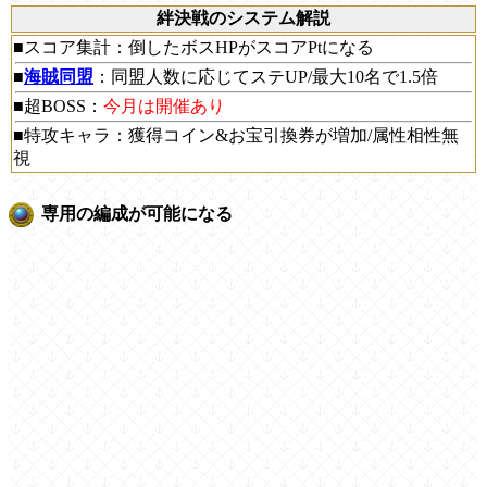
絆決戦のシステム解説
■スコア集計：倒したボスHPがスコアPtになる
■
海賊同盟
：同盟人数に応じてステUP/最大10名で1.5倍
■超BOSS：
今月は開催あり
■特攻キャラ：獲得コイン&お宝引換券が増加/属性相性無
視
専用の編成が可能になる