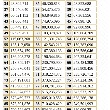
34
43,892,714
35
46,306,813
36
48,853,688
37
51,540,640
38
54,375,376
39
57,366,021
40
60,521,152
41
63,849,816
42
67,361,556
43
71,066,441
44
74,975,096
45
79,098,726
46
83,449,156
47
88,038,859
48
92,880,996
49
97,989,451
50
103,378,871
51
109,064,709
52
115,063,268
53
121,391,748
54
128,068,294
55
135,112,050
56
142,543,213
57
150,383,090
58
158,654,159
59
167,380,138
60
176,586,046
61
186,298,278
62
196,544,684
63
207,354,641
64
218,759,147
65
230,790,900
66
243,484,399
67
256,876,041
68
271,004,223
69
285,909,456
70
301,634,476
71
318,224,372
72
335,726,712
73
354,191,681
74
373,672,224
75
394,224,196
76
415,906,527
77
438,781,386
78
462,914,362
79
488,374,652
80
515,235,258
81
543,573,197
82
573,469,723
83
605,010,558
84
638,286,138
85
673,391,876
86
710,428,429
87
749,501,993
88
790,724,602
89
834,214,456
90
880,096,251