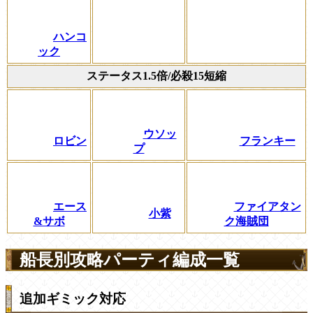
ハンコ
ック
ステータス1.5倍/必殺15短縮
ウソッ
ロビン
フランキー
プ
エース
ファイアタン
小紫
&サボ
ク海賊団
船長別攻略パーティ編成一覧
追加ギミック対応