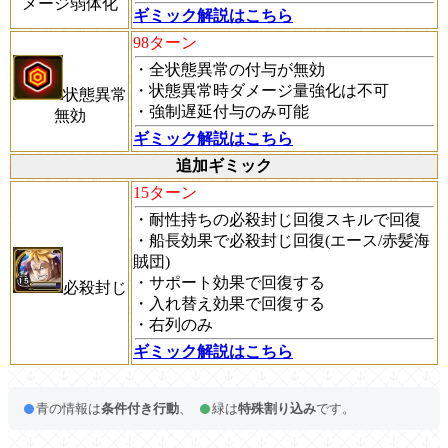
メージ弱体化
ギミック解説はこちら
98ターン
・全状態異常の付与が無効
・状態異常時ダメージ量強化は不可
状態異常
・強制遅延付与のみ可能
無効
ギミック解説はこちら
追加ギミック
15ターン
・耐性持ちの必殺封じ回復スキルで回復
・船長効果で必殺封じ回復(エース/赤髪海
賊団)
・サポート効果で回復する
必殺封じ
・入れ替え効果で回復する
・右列のみ
ギミック解説はこちら
青の情報は
条件付き行動
、
緑は
特殊割り込み
です。