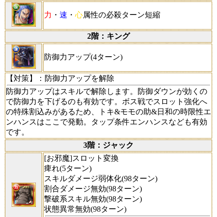
力
・
速
・
心
属性の必殺ターン短縮
2階：キング
防御力アップ(4ターン)
【対策】
：防御力アップを解除
防御力アップはスキルで解除します。防御ダウンが効くの
で防御力を下げるのも有効です。ボス戦でスロット強化へ
の特殊割込みがあるため、トキ&モモの助&日和の時限性エ
ンハンスはここで発動。タップ条件エンハンスなども有効
です。
3階：ジャック
[お邪魔]スロット変換
痺れ(5ターン)
スキルダメージ弱体化(98ターン)
割合ダメージ無効(98ターン)
撃破系スキル無効(98ターン)
状態異常無効(98ターン)