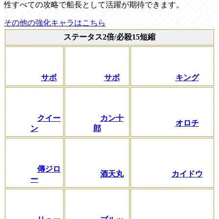
性すべての攻略で船長として活躍が期待できます。
その他の強化キャラはこちら
ステータス2倍/必殺15短縮
サボ
サボ
キング
クイー
カン十
オロチ
ン
郎
傳ジロ
酒天丸
カイドウ
ー