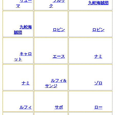
リュー
ブルッ
九蛇海賊団
マ
ク
九蛇海
ロビン
ロビン
賊団
キャロ
エース
ナミ
ット
ルフィ&
ナミ
ゾロ
サンジ
ルフィ
サボ
ロー