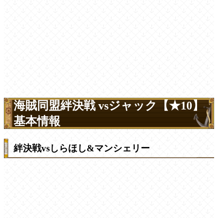
海賊同盟絆決戦 vsジャック【★10】
基本情報
絆決戦vsしらほし&マンシェリー