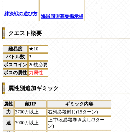
絆決戦の遊び方
海賊同盟募集掲示板
クエスト概要
難易度
★10
バトル数
3
ボスコイン
20枚必要
ボスの属性
力属性
属性別追加ギミック
属性
敵HP
ギミック内容
力
3700万以上
右列必殺封じ(15ターン)
上/中段必殺巻き戻し(3ター
速
3900万以上
ン)