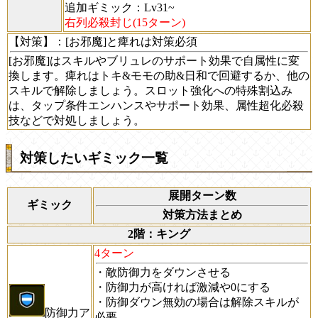
追加ギミック：Lv31~
右列必殺封じ(15ターン)
【対策】
：[お邪魔]と痺れは対策必須
[お邪魔]はスキルやブリュレのサポート効果で自属性に変
換します。痺れはトキ&モモの助&日和で回避するか、他の
スキルで解除しましょう。スロット強化への特殊割込み
は、タップ条件エンハンスやサポート効果、属性超化必殺
技などで対処しましょう。
対策したいギミック一覧
展開ターン数
ギミック
対策方法まとめ
2階：キング
4ターン
・敵防御力をダウンさせる
・防御力が高ければ激減や0にする
・防御ダウン無効の場合は解除スキルが
防御力ア
必要