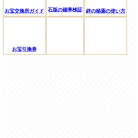
石版の確率検証
お宝交換所ガイド
絆の秘薬の使い方
お宝引換券