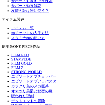
サポート対象キャラ検索
サポート効果解説
友情の証は誰に使う？
アイテム関連
アイテム一覧
赤チケットの入手方法
スタミナ肉の使い方
劇場版ONE PIECE作品
FILM RED
STAMPEDE
FILM GOLD
FILM Z
STRONG WORLD
エピソードオブチョッパー
エピソードオブアラバスタ
カラクリ島のメカ巨兵
オマツリ男爵と秘密の島
呪われた聖剣
デットエンドの冒険