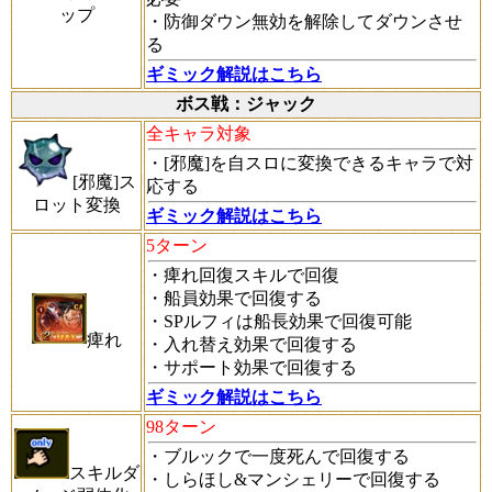
ップ
・防御ダウン無効を解除してダウンさせ
る
ギミック解説はこちら
ボス戦：ジャック
全キャラ対象
・[邪魔]を自スロに変換できるキャラで対
[邪魔]ス
応する
ロット変換
ギミック解説はこちら
5ターン
・痺れ回復スキルで回復
・船員効果で回復する
・SPルフィは船長効果で回復可能
痺れ
・入れ替え効果で回復する
・サポート効果で回復する
ギミック解説はこちら
98ターン
・ブルックで一度死んで回復する
スキルダ
・しらほし&マンシェリーで回復する