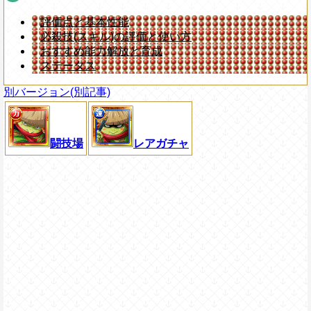
評価点と基本性能
必殺技(スキル)の評価と使い方
おすすめ能力解放と育成
ステータス
別バージョン(別記事)
闘技場
レアガチャ