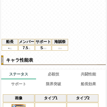
船長
メンバー
サポート
海賊祭
-
7.5
S
キャラ性能表
ステータス
必殺技
共闘性能
サポート
限界突破
船長効果
能
通常
12→12ターン
通常時
共闘性能
効果
限界突破
画像
タイプ1
タイプ2
習得する効果
力
冒険中1回限り、サポート対象キャラが必
斬撃タイプキャラの体力を1.5倍にする
冒険開始時の必殺ター
通常時