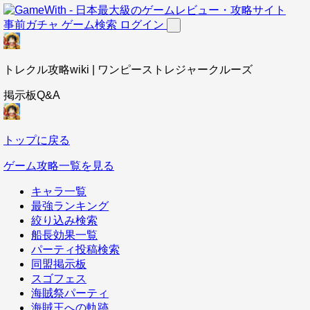
事前ガチャ
ゲーム検索
ログイン
トレクル攻略wiki | ワンピーストレジャークルーズ
掲示板Q&A
トップに戻る
ゲーム攻略一覧を見る
キャラ一覧
最強ランキング
絞り込み検索
船長効果一覧
パーティ投稿検索
同盟掲示板
スゴフェス
海賊祭パーティ
海賊王への軌跡