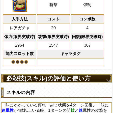
ンの間
速属性
の攻撃を1.3倍にする
属性
キャラの攻撃を6倍
一味の基礎体力が+50される
一味にかかっている痺れ・封じ状態を4タ
Lv上限突破
船長効果
斬撃
強靭
にし、他の属性キャラの
に
速属性
が4体以上いる時、1ターンの間
対象
タップタイミングボーナスにさらにキ
倍、体力を1.25倍にす
を1.75倍にし、一味に
技属性
が4体以上い
速属性
のダメージを上乗せする
入手方法
性の通常攻撃による属性相性の影響を1.7
コスト
ターン数：8
コンボ数
力属性
から受けるダメージを5%減ら
敵1体のHPを25%減
上限突破
レアガチャ
20
4
体力の上限を無視して
自分の攻撃がPERFECTならば70%
×30倍の全プレイヤ
体力(限界突破時)
攻撃(限界突破時)
回復(限界突破時)
終ヒット時のダメージ7%上乗せされ
必殺技
(最大体力の2倍上限
2964
1547
307
えている時、体力満タ
になる)、全プレイヤ
能力スロット数
キャラタグ
果無効を2ターン回復
2ターンの間敵全体の
アクション
を30%下げ、強靭タイ
げる
必殺技(スキル)の評価と使い方
スキルの内容
一味にかかっている痺れ・封じ状態を4ターン回復、一味に
速属性
が4体以上いる時、1ターンの間
技
と
速
属性の攻撃を