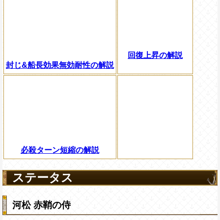
回復上昇の解説
封じ&船長効果無効耐性の解説
必殺ターン短縮の解説
ステータス
河松 赤鞘の侍