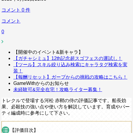
コメント
0
件
コメント
0
【開催中のイベント&新キャラ】
【ガチャシミュ】12th記念超スゴフェスの運試し！
【ツール】スキル絞り込み検索にキャラタグ検索を実
装！
【報酬リセット】ガープからの挑戦の攻略はこちら！
GameWithからのお知らせ
未経験可&完全在宅！攻略ライター募集！
トレクルで登場する河松 赤鞘の侍の評価記事です。船長効
果、必殺技の強い点や使い方を解説しています。育成やパー
ティ編成時に参考にして下さい。
【評価目次】