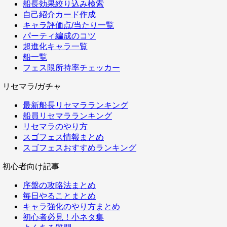
船長効果絞り込み検索
自己紹介カード作成
キャラ評価点/当たり一覧
パーティ編成のコツ
超進化キャラ一覧
船一覧
フェス限所持率チェッカー
リセマラ/ガチャ
最新船長リセマラランキング
船員リセマラランキング
リセマラのやり方
スゴフェス情報まとめ
スゴフェスおすすめランキング
初心者向け記事
序盤の攻略法まとめ
毎日やることまとめ
キャラ強化のやり方まとめ
初心者必見！小ネタ集