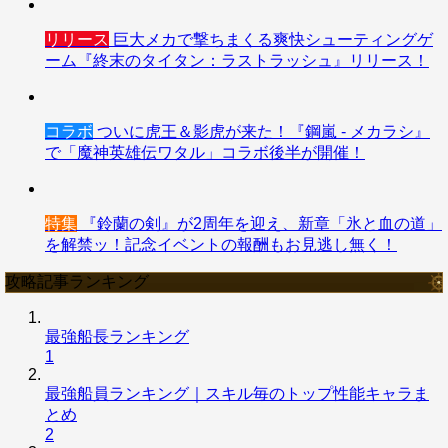
リリース
巨大メカで撃ちまくる爽快シューティングゲ
ーム『終末のタイタン：ラストラッシュ』リリース！
コラボ
ついに虎王＆影虎が来た！『鋼嵐 - メカラシ』
で「魔神英雄伝ワタル」コラボ後半が開催！
特集
『鈴蘭の剣』が2周年を迎え、新章「氷と血の道」
を解禁ッ！記念イベントの報酬もお見逃し無く！
攻略記事ランキング
最強船長ランキング
1
最強船員ランキング｜スキル毎のトップ性能キャラま
とめ
2