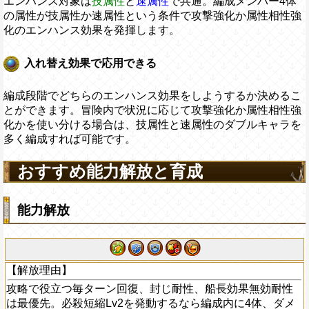
エンハンス対象は
技属性
と
速属性
で共通。編成メンバー4体
の属性が技属性か速属性という条件で攻撃強化か属性相性強
化のエンハンス効果を発揮します。
入れ替え効果で応用できる
編成段階でどちらのエンハンス効果をしようするか決めるこ
とができます。冒険内で状況に応じて攻撃強化か属性相性強
化かを使い分ける場合は、技属性と速属性のダブルキャラを
多く編成すれば可能です。
おすすめ能力解放と育成
能力解放
【解放理由】
攻略で役立つ毎ターン回復、封じ耐性、船長効果無効耐性
は最優先。必殺短縮Lv2を発動するなら編成内に4体、ダメ