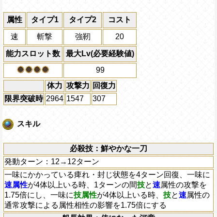
属性
タイプ1
タイプ2
コスト
速
斬撃
強靭
20
能力スロット数
最大Lv(必要経験値)
99
体力
攻撃力
回復力
限界突破時
2964
1547
307
スキル
必殺技：鮮やかな一刀
発動ターン：12→12ターン
一味にかかっている痺れ・封じ状態を4ターン回復、一味に
速属性
が4体以上いる時、1ターンの間
技
と
速
属性の攻撃を
1.75倍にし、一味に
技属性
が4体以上いる時、
技
と
速
属性の
通常攻撃による属性相性の影響を1.75倍にする