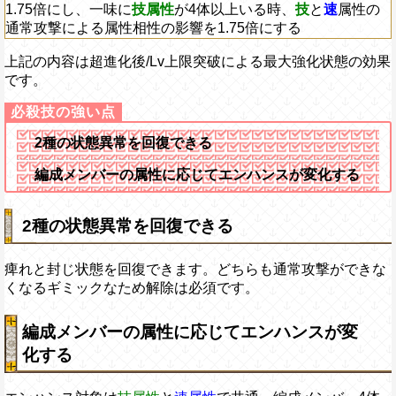
1.75倍にし、一味に
技属性
が4体以上いる時、
技
と
速
属性の
通常攻撃による属性相性の影響を1.75倍にする
上記の内容は超進化後/Lv上限突破による最大強化状態の効果
です。
2種の状態異常を回復できる
編成メンバーの属性に応じてエンハンスが変化する
2種の状態異常を回復できる
痺れと封じ状態を回復できます。どちらも通常攻撃ができな
くなるギミックなため解除は必須です。
編成メンバーの属性に応じてエンハンスが変
化する