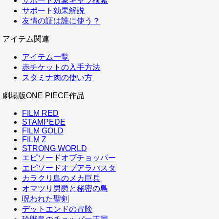
サポート対象キャラ検索
サポート効果解説
友情の証は誰に使う？
アイテム関連
アイテム一覧
赤チケットの入手方法
スタミナ肉の使い方
劇場版ONE PIECE作品
FILM RED
STAMPEDE
FILM GOLD
FILM Z
STRONG WORLD
エピソードオブチョッパー
エピソードオブアラバスタ
カラクリ島のメカ巨兵
オマツリ男爵と秘密の島
呪われた聖剣
デットエンドの冒険