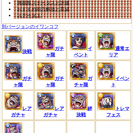
海賊祭ステータスと評価
おすすめ能力解放と育成
ステータス
別バージョンのイワンコフ
ガチ
イ
通常エ
決戦
ャ限
ベント
リア
ガチ
ガチ
ガ
イベン
ャ限
ャ限
チャ限
ト
レア
レア
絆
トレマ
ガチャ
ガチャ
決戦
フェス