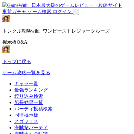
事前ガチャ
ゲーム検索
ログイン
トレクル攻略wiki | ワンピーストレジャークルーズ
掲示板Q&A
トップに戻る
ゲーム攻略一覧を見る
キャラ一覧
最強ランキング
絞り込み検索
船長効果一覧
パーティ投稿検索
同盟掲示板
スゴフェス
海賊祭パーティ
海賊王への軌跡