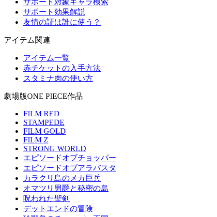
サポート対象キャラ検索
サポート効果解説
友情の証は誰に使う？
アイテム関連
アイテム一覧
赤チケットの入手方法
スタミナ肉の使い方
劇場版ONE PIECE作品
FILM RED
STAMPEDE
FILM GOLD
FILM Z
STRONG WORLD
エピソードオブチョッパー
エピソードオブアラバスタ
カラクリ島のメカ巨兵
オマツリ男爵と秘密の島
呪われた聖剣
デットエンドの冒険