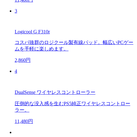
3
Logicool G F310r
コスパ抜群のロジクール製有線パッド。幅広いPCゲー
ムを手軽に楽しめます。
2,860円
4
DualSense ワイヤレスコントローラー
圧倒的な没入感を生むPS5純正ワイヤレスコントロー
ラー。
11,480円