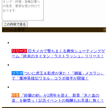
ゲームを探す
リリース
巨大メカで撃ちまくる爽快シューティングゲ
ーム『終末のタイタン：ラストラッシュ』リリース！
コラボ
ついに虎王＆影虎が来た！『鋼嵐 - メカラシ』
で「魔神英雄伝ワタル」コラボ後半が開催！
特集
『鈴蘭の剣』が2周年を迎え、新章「氷と血の
道」を解禁ッ！記念イベントの報酬もお見逃し無く！