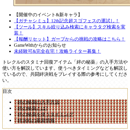
【開催中のイベント&新キャラ】
【ガチャシミュ】12th記念超スゴフェスの運試し！
【ツール】スキル絞り込み検索にキャラタグ検索を実
装！
【報酬リセット】ガープからの挑戦の攻略はこちら！
GameWithからのお知らせ
未経験可&完全在宅！攻略ライター募集！
トレクルのスタミナ回復アイテム「絆の秘薬」の入手方法や
使い方を解説しています。使うべきタイミングなども解説し
ているので、共闘絆決戦をプレイする際の参考にしてくださ
い。
目次
絆の秘薬の入手方法
絆の秘薬とは?
絆の秘薬を使うタイミング
絆決戦の最新情報