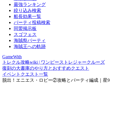
最強ランキング
絞り込み検索
船長効果一覧
パーティ投稿検索
同盟掲示板
スゴフェス
海賊祭パーティ
海賊王への軌跡
GameWith
トレクル攻略wiki | ワンピーストレジャークルーズ
復刻の大書庫のやり方とおすすめクエスト
イベントクエスト一覧
脱出！エニエス・ロビー②攻略とパーティ編成｜星9