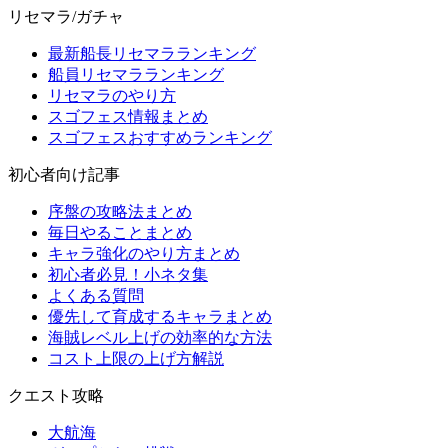
リセマラ/ガチャ
最新船長リセマラランキング
船員リセマラランキング
リセマラのやり方
スゴフェス情報まとめ
スゴフェスおすすめランキング
初心者向け記事
序盤の攻略法まとめ
毎日やることまとめ
キャラ強化のやり方まとめ
初心者必見！小ネタ集
よくある質問
優先して育成するキャラまとめ
海賊レベル上げの効率的な方法
コスト上限の上げ方解説
クエスト攻略
大航海