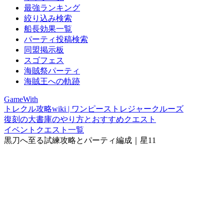
最強ランキング
絞り込み検索
船長効果一覧
パーティ投稿検索
同盟掲示板
スゴフェス
海賊祭パーティ
海賊王への軌跡
GameWith
トレクル攻略wiki | ワンピーストレジャークルーズ
復刻の大書庫のやり方とおすすめクエスト
イベントクエスト一覧
黒刀へ至る試練攻略とパーティ編成｜星11