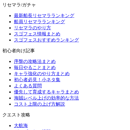
リセマラ/ガチャ
最新船長リセマラランキング
船員リセマラランキング
リセマラのやり方
スゴフェス情報まとめ
スゴフェスおすすめランキング
初心者向け記事
序盤の攻略法まとめ
毎日やることまとめ
キャラ強化のやり方まとめ
初心者必見！小ネタ集
よくある質問
優先して育成するキャラまとめ
海賊レベル上げの効率的な方法
コスト上限の上げ方解説
クエスト攻略
大航海