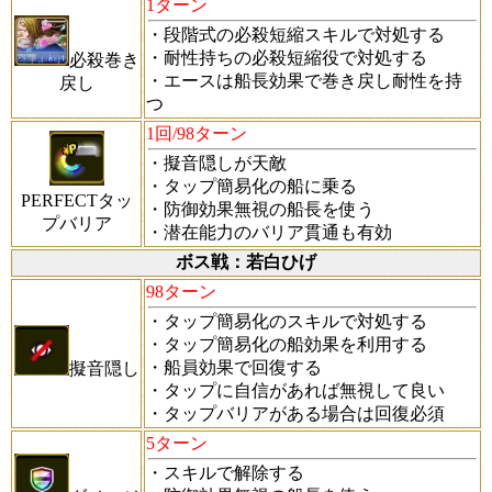
1ターン
・段階式の必殺短縮スキルで対処する
・耐性持ちの必殺短縮役で対処する
必殺巻き
・エースは船長効果で巻き戻し耐性を持
戻し
つ
1回/98ターン
・擬音隠しが天敵
・タップ簡易化の船に乗る
PERFECTタッ
・防御効果無視の船長を使う
プバリア
・潜在能力のバリア貫通も有効
ボス戦：若白ひげ
98ターン
・タップ簡易化のスキルで対処する
・タップ簡易化の船効果を利用する
・船員効果で回復する
擬音隠し
・タップに自信があれば無視して良い
・タップバリアがある場合は回復必須
5ターン
・スキルで解除する