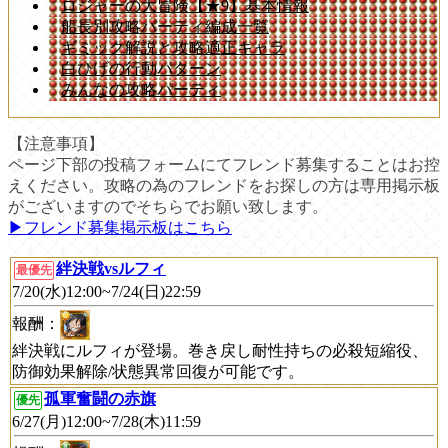
ロジャーの大冒険【★9】基本情報
船長別攻略パーティ編成一覧
ギミック解説と攻略適正キャラ
白ひげの行動パターン
みんなの攻略パーティ
【注意事項】
ページ下部の投稿フォームにてフレンド募集することはお控
えください。攻略の為のフレンドをお探しの方は専用掲示板
がございますのでそちらでお願い致します。
▶︎フレンド募集掲示板はこちら
絆決戦vsルフィ
最優先
7/20(水)12:00~7/24(日)22:59
報酬：
絆決戦にルフィが登場。巻き戻し耐性持ちの必殺短縮役、
防御効果解除/状態異常回復が可能です。
孤軍奮闘の赤旗
優先
6/27(月)12:00~7/28(木)11:59