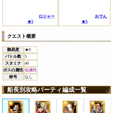
ロジャー
おでん
★5
★5
クエスト概要
難易度
★9
バトル数
5
スタミナ
40
ボスの属性
知属性
称号
なし
船長別攻略パーティ編成一覧