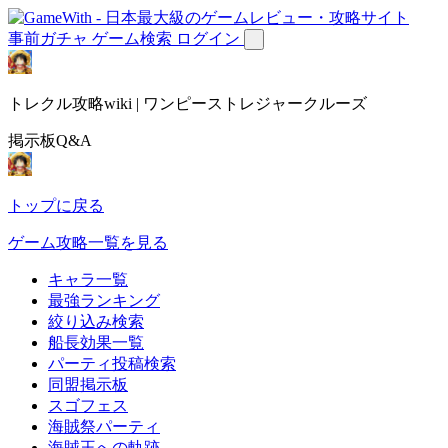
事前ガチャ
ゲーム検索
ログイン
トレクル攻略wiki | ワンピーストレジャークルーズ
掲示板Q&A
トップに戻る
ゲーム攻略一覧を見る
キャラ一覧
最強ランキング
絞り込み検索
船長効果一覧
パーティ投稿検索
同盟掲示板
スゴフェス
海賊祭パーティ
海賊王への軌跡