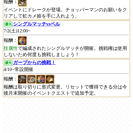
報酬：
イベントにドレークが登場。チョッパーマンのお願いをク
リアして虹カメ姫を手に入れよう。
シングルマッチvsペル
優先
7/2(土)12:00~
報酬：
技属性
で編成されたシングルマッチが開催。挑戦権は使用
しないため何度も挑戦しましょう！
ガープからの挑戦！
優先
4/10~常設開催
報酬：
報酬は取り切りに形式変更。リセットで獲得できる分は今
後月末開催のイベントクエストで追加予定。