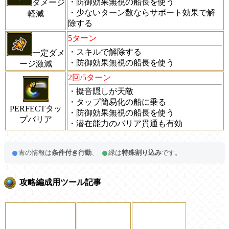
・防御効果無視の船長を使う
ダメージ
・少ないターン数ならサポート効果で解
軽減
除する
5ターン
・スキルで解除する
一定ダメ
・防御効果無視の船長を使う
ージ激減
2回/5ターン
・擬音隠しが天敵
・タップ簡易化の船に乗る
PERFECTタッ
・防御効果無視の船長を使う
プバリア
・潜在能力のバリア貫通も有効
青の情報は
条件付き行動
、
緑は
特殊割り込み
です。
攻略編成用ツール記事