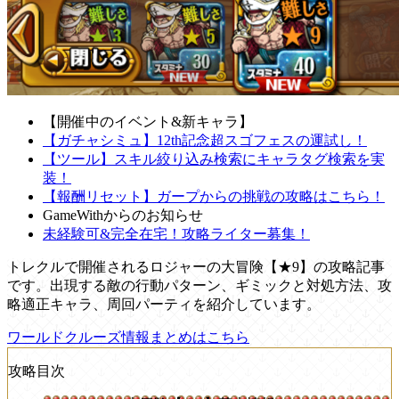
【開催中のイベント&新キャラ】
【ガチャシミュ】12th記念超スゴフェスの運試し！
【ツール】スキル絞り込み検索にキャラタグ検索を実
装！
【報酬リセット】ガープからの挑戦の攻略はこちら！
GameWithからのお知らせ
未経験可&完全在宅！攻略ライター募集！
トレクルで開催されるロジャーの大冒険【★9】の攻略記事
です。出現する敵の行動パターン、ギミックと対処方法、攻
略適正キャラ、周回パーティを紹介しています。
ワールドクルーズ情報まとめはこちら
攻略目次