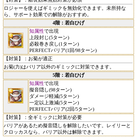
ロジャーを使えばギミックを無効化できます。未所持な
ら、サポート効果での解除がおすすめ。
4階：若白ひげ
知属性
で出現
上段封じ(5ターン)
必殺巻き戻し(1ターン)
PERFECTバリア(1回/98ターン)
【対策】
：お菊が適正
お菊(力)はバリア以外のギミックに対策できます。
5階：若白ひげ
知属性
で出現
擬音隠し(98ターン)
ダメージ軽減(5ターン)
一定以上激減(5ターン)
PERFECTバリア(2回/5ターン)
【対策】
：全ギミックに対策が必要
バリアがあるため擬音隠しを解除したいです。レイリーと
クロッカスなら、バリア以外は解除できます。