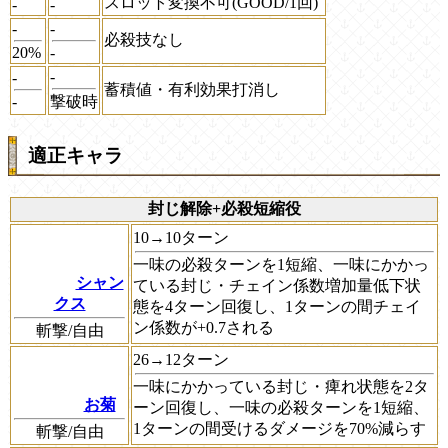
スロット変換不可(GOOD/1回)
-
-
-
-
必殺技なし
20%
-
-
-
蓄積値・有利効果打消し
-
撃破時
適正キャラ
封じ解除+必殺短縮役
10→10ターン
一味の必殺ターンを1短縮、一味にかかっ
シャン
ている封じ・チェイン係数増加量低下状
クス
態を4ターン回復し、1ターンの間チェイ
ン係数が+0.7される
斬撃/自由
26→12ターン
一味にかかっている封じ・痺れ状態を2タ
お菊
ーン回復し、一味の必殺ターンを1短縮、
1ターンの間受けるダメージを70%減らす
斬撃/自由