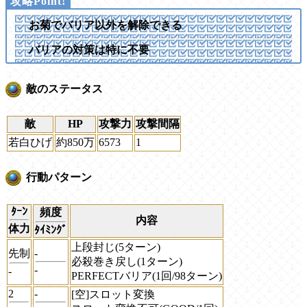
お菊でバリア以外を解除できる
バリアの対策は特に不要
敵のステータス
敵
HP
攻撃力
攻撃間隔
若白ひげ
約850万
6573
1
行動パターン
ﾀｰﾝ
頻度
内容
体力
ﾀｲﾐﾝｸﾞ
上段封じ(5ターン)
先制
-
必殺巻き戻し(1ターン)
-
-
PERFECTバリア(1回/98ターン)
2
-
[空]スロット変換