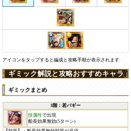
アイコンをタップすると編成と攻略手順が表示されます
ギミック解説と攻略おすすめキャラ
ギミックまとめ
3階：若バギー
技属性
で出現
船長効果無効(5ターン)
【対策】
：船長効果無効対策が必須