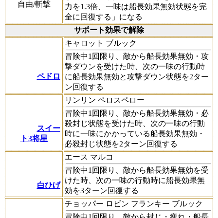
自由/斬撃
力を1.3倍、一味は船長効果無効状態を完
全に回復する」になる
サポート効果で解除
キャロット ブルック
冒険中1回限り、敵から船長効果無効・攻
撃ダウンを受けた時、次の一味の行動時
ペドロ
に船長効果無効と攻撃ダウン状態を2ター
ン回復する
リンリン ペロスペロー
冒険中1回限り、敵から船長効果無効・必
殺封じ状態を受けた時、次の一味の行動
スイー
時に一味にかかっている船長効果無効・
ト3将星
必殺封じ状態を2ターン回復する
エース マルコ
冒険中1回限り、敵から船長効果無効を受
けた時、次の一味の行動時に船長効果無
白ひげ
効を3ターン回復する
チョッパー ロビン フランキー ブルック
冒険中1回限り、敵から封じ・痺れ・船長