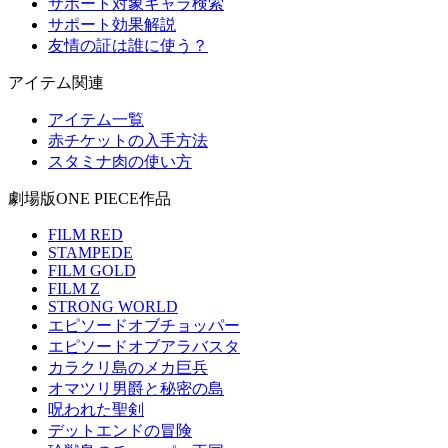
サポート対象キャラ検索
サポート効果解説
友情の証は誰に使う？
アイテム関連
アイテム一覧
赤チケットの入手方法
スタミナ肉の使い方
劇場版ONE PIECE作品
FILM RED
STAMPEDE
FILM GOLD
FILM Z
STRONG WORLD
エピソードオブチョッパー
エピソードオブアラバスタ
カラクリ島のメカ巨兵
オマツリ男爵と秘密の島
呪われた聖剣
デットエンドの冒険