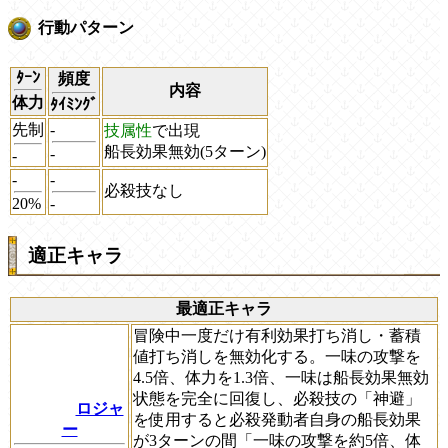
行動パターン
ﾀｰﾝ
頻度
内容
体力
ﾀｲﾐﾝｸﾞ
先制
-
技属性
で出現
船長効果無効(5ターン)
-
-
-
-
必殺技なし
20%
-
適正キャラ
最適正キャラ
冒険中一度だけ有利効果打ち消し・蓄積
値打ち消しを無効化する。一味の攻撃を
4.5倍、体力を1.3倍、一味は船長効果無効
状態を完全に回復し、必殺技の「神避」
ロジャ
を使用すると必殺発動者自身の船長効果
ー
が3ターンの間「一味の攻撃を約5倍、体