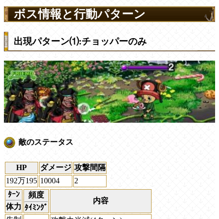
ボス情報と行動パターン
出現パターン⑴:チョッパーのみ
敵のステータス
HP
ダメージ
攻撃間隔
192万195
10004
2
ﾀｰﾝ
頻度
内容
体力
ﾀｲﾐﾝｸﾞ