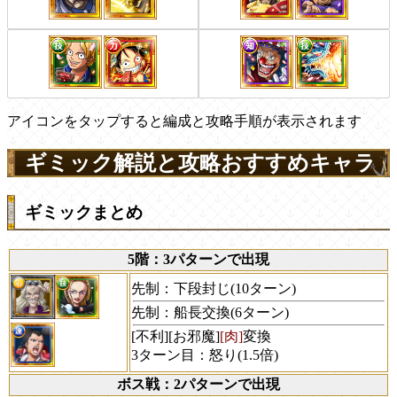
アイコンをタップすると編成と攻略手順が表示されます
ギミック解説と攻略おすすめキャラ
ギミックまとめ
5階：3パターンで出現
先制：下段封じ(10ターン)
先制：船長交換(6ターン)
[不利][お邪魔]
[肉]
変換
3ターン目：怒り(1.5倍)
ボス戦：2パターンで出現