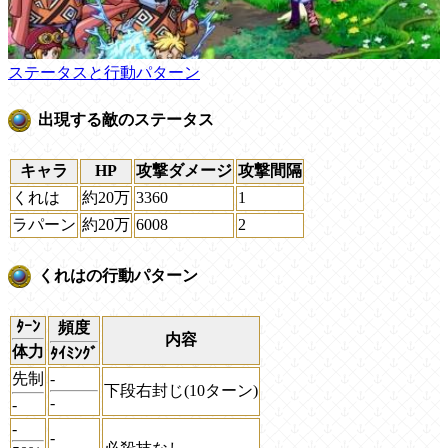
ステータスと行動パターン
出現する敵のステータス
キャラ
HP
攻撃ダメージ
攻撃間隔
くれは
約20万
3360
1
ラパーン
約20万
6008
2
くれはの行動パターン
ﾀｰﾝ
頻度
内容
体力
ﾀｲﾐﾝｸﾞ
先制
-
下段右封じ(10ターン)
-
-
-
-