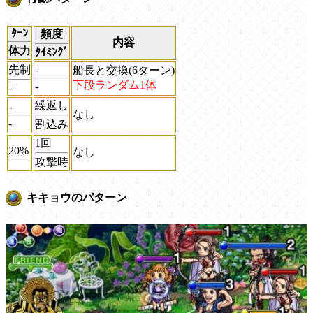
ﾀｰﾝ
頻度
内容
体力
ﾀｲﾐﾝｸﾞ
先制
-
船長と交換(6ターン)
下段ランダム1体
-
-
繰返し
-
なし
-
割込み
1回
20%
なし
攻撃時
キキョウのパターン