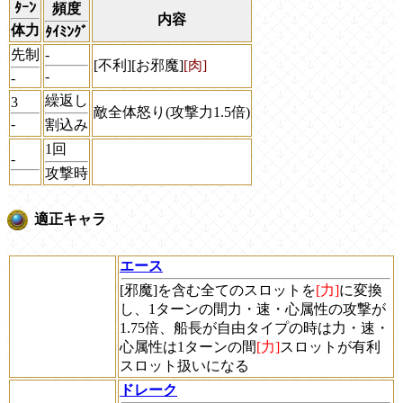
ﾀｰﾝ
頻度
内容
体力
ﾀｲﾐﾝｸﾞ
先制
-
[不利][お邪魔]
[肉]
-
-
繰返し
3
敵全体怒り(攻撃力1.5倍)
-
割込み
1回
-
攻撃時
適正キャラ
エース
[邪魔]
を含む全てのスロットを
[力]
に変換
し、1ターンの間力・速・心属性の攻撃が
1.75倍、船長が自由タイプの時は力・速・
心属性は1ターンの間
[力]
スロットが有利
スロット扱いになる
ドレーク