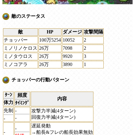
敵のステータス
敵
HP
ダメージ
攻撃間隔
チョッパー
100万5254
10052
2
ミノリノケロス
26万
7098
2
ミノタウロス
26万
9920
3
ミノコアラ
26万
3890
1
チョッパーの行動パターン
ﾀｰﾝ
頻度
内容
体力
ﾀｲﾐﾝｸﾞ
先制
-
攻撃力半減(4ターン)
回復力半減(4ターン)
-
-
遅延発動
-
-
→船長&フレの船長効果無効