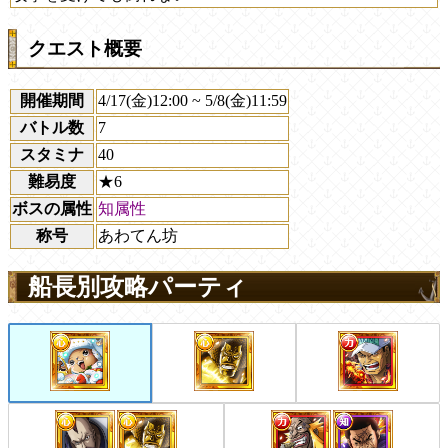
クエスト概要
開催期間
4/17(金)12:00 ~ 5/8(金)11:59
バトル数
7
スタミナ
40
難易度
★6
ボスの属性
知属性
称号
あわてん坊
船長別攻略パーティ