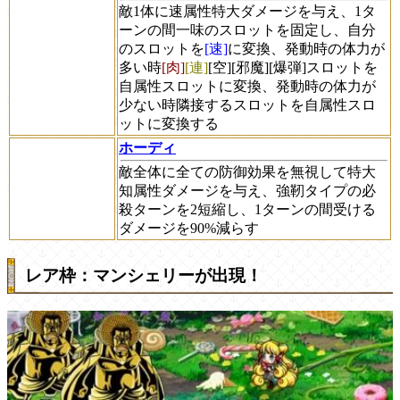
敵1体に速属性特大ダメージを与え、1タ
ーンの間一味のスロットを固定し、自分
のスロットを
[速]
に変換、発動時の体力が
多い時
[肉]
[連]
[空]
[邪魔]
[爆弾]
スロットを
自属性スロットに変換、発動時の体力が
少ない時隣接するスロットを自属性スロ
ットに変換する
ホーディ
敵全体に全ての防御効果を無視して特大
知属性ダメージを与え、強靭タイプの必
殺ターンを2短縮し、1ターンの間受ける
ダメージを90%減らす
レア枠：マンシェリーが出現！