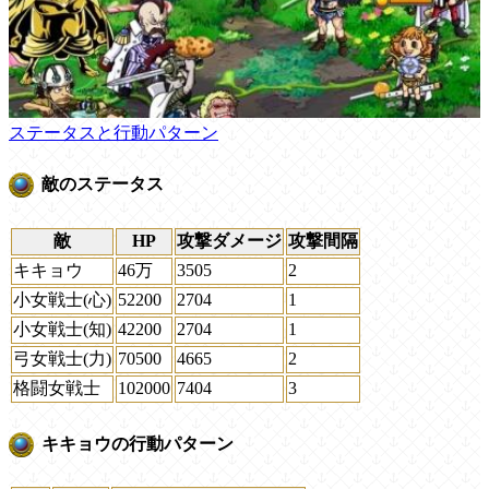
ステータスと行動パターン
敵のステータス
敵
HP
攻撃ダメージ
攻撃間隔
キキョウ
46万
3505
2
小女戦士(心)
52200
2704
1
小女戦士(知)
42200
2704
1
弓女戦士(力)
70500
4665
2
格闘女戦士
102000
7404
3
キキョウの行動パターン