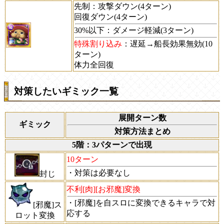
先制：攻撃ダウン(4ターン)
回復ダウン(4ターン)
30%以下：ダメージ軽減(3ターン)
特殊割り込み
：遅延→船長効果無効(10
ターン)
体力全回復
対策したいギミック一覧
展開ターン数
ギミック
対策方法まとめ
5階：3パターンで出現
10ターン
・対策は必要なし
封じ
不利[肉][お邪魔]変換
・[邪魔]を自スロに変換できるキャラで対
[邪魔]ス
応する
ロット変換