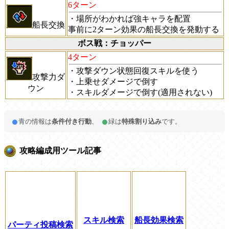
6ターン
・場所がわかれば強キャラを配置
船長交換
事前に2ターン効果の船長交換を発動する
ボス戦：チョッパー
4ターン
・攻撃ダウン状態回復スキルを使う
攻撃力ダ
・上乗せダメージで倒す
ウン
・スキルダメージで倒す(適用されない)
青の情報は
条件付き行動
、
緑は
特殊割り込み
です。
攻略編成用ツール記事
スキル検索
船長効果検索
パーティ投稿検索