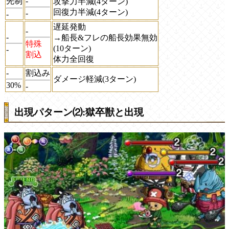
先制
-
攻撃力半減(4ターン)
回復力半減(4ターン)
-
-
遅延発動
-
-
→船長&フレの船長効果無効
特殊
(10ターン)
-
割込
体力全回復
-
割込み
ダメージ軽減(3ターン)
30%
-
出現パターン⑵:獄卒獣と出現