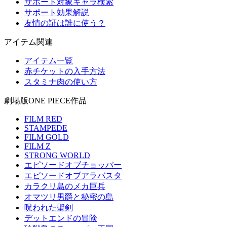
サポート対象キャラ検索
サポート効果解説
友情の証は誰に使う？
アイテム関連
アイテム一覧
赤チケットの入手方法
スタミナ肉の使い方
劇場版ONE PIECE作品
FILM RED
STAMPEDE
FILM GOLD
FILM Z
STRONG WORLD
エピソードオブチョッパー
エピソードオブアラバスタ
カラクリ島のメカ巨兵
オマツリ男爵と秘密の島
呪われた聖剣
デットエンドの冒険