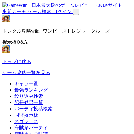
事前ガチャ
ゲーム検索
ログイン
トレクル攻略wiki | ワンピーストレジャークルーズ
掲示板Q&A
トップに戻る
ゲーム攻略一覧を見る
キャラ一覧
最強ランキング
絞り込み検索
船長効果一覧
パーティ投稿検索
同盟掲示板
スゴフェス
海賊祭パーティ
海賊王への軌跡