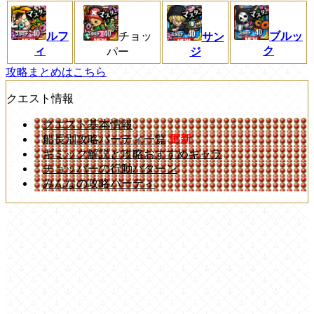
ルフ
ブルッ
チョッ
サン
ィ
ク
パー
ジ
攻略まとめはこちら
クエスト情報
クエスト基本情報
船長別攻略パーティ一覧
更新
ギミック解説と攻略おすすめキャラ
チョッパーの行動パターン
みんなの攻略パーティ