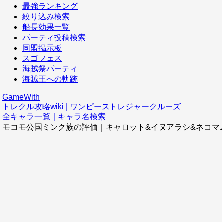
最強ランキング
絞り込み検索
船長効果一覧
パーティ投稿検索
同盟掲示板
スゴフェス
海賊祭パーティ
海賊王への軌跡
GameWith
トレクル攻略wiki | ワンピーストレジャークルーズ
全キャラ一覧｜キャラ名検索
モコモ公国ミンク族の評価｜キャロット&イヌアラシ&ネコマ