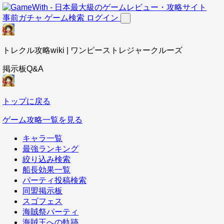
事前ガチャ
ゲーム検索
ログイン
トレクル攻略wiki | ワンピーストレジャークルーズ
掲示板Q&A
トップに戻る
ゲーム攻略一覧を見る
キャラ一覧
最強ランキング
絞り込み検索
船長効果一覧
パーティ投稿検索
同盟掲示板
スゴフェス
海賊祭パーティ
海賊王への軌跡