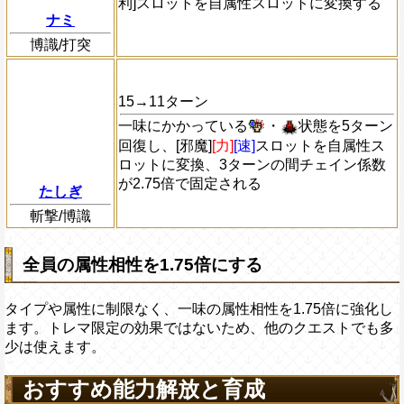
利]スロットを自属性スロットに変換する
ナミ
博識/打突
15→11ターン
一味にかかっている
・
状態を5ターン
回復し、[邪魔]
[力]
[速]
スロットを自属性ス
ロットに変換、3ターンの間チェイン係数
が2.75倍で固定される
たしぎ
斬撃/博識
全員の属性相性を1.75倍にする
タイプや属性に制限なく、一味の属性相性を1.75倍に強化し
ます。トレマ限定の効果ではないため、他のクエストでも多
少は使えます。
おすすめ能力解放と育成