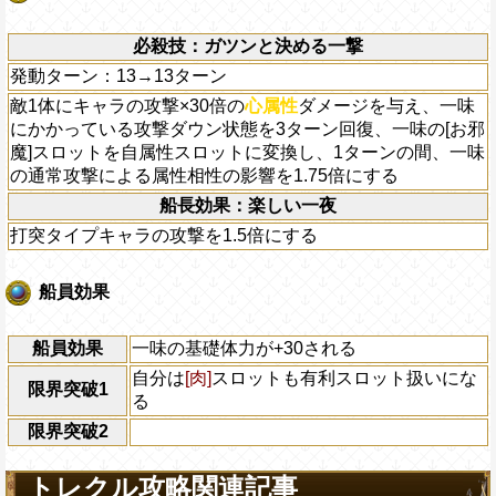
必殺技：ガツンと決める一撃
発動ターン：13→13ターン
敵1体にキャラの攻撃×30倍の
心属性
ダメージを与え、一味
にかかっている攻撃ダウン状態を3ターン回復、一味の[お邪
魔]スロットを自属性スロットに変換し、1ターンの間、一味
の通常攻撃による属性相性の影響を1.75倍にする
船長効果：楽しい一夜
打突タイプキャラの攻撃を1.5倍にする
船員効果
船員効果
一味の基礎体力が+30される
自分は
[肉]
スロットも有利スロット扱いにな
限界突破1
る
限界突破2
トレクル攻略関連記事