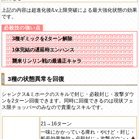
上記の内容は超進化後/Lv上限突破による最大強化状態の効果
です。
3種ギミックを2ターン解除
1体完結の遅延時エンハンス
襲来リンリン戦の最適正キャラ
3種の状態異常を回復
シャンクス&ミホークのスキルで封じ・必殺封じ・攻撃ダウ
ンを2ターン回復できます。同時に回復できるのは現状フェ
ス限チョッパーのみなので貴重なスキルです。
21→16ターン
一味にかかっている痺れ・やけど・封じ・
船長効果無効・必殺封じ・攻撃ダウン・