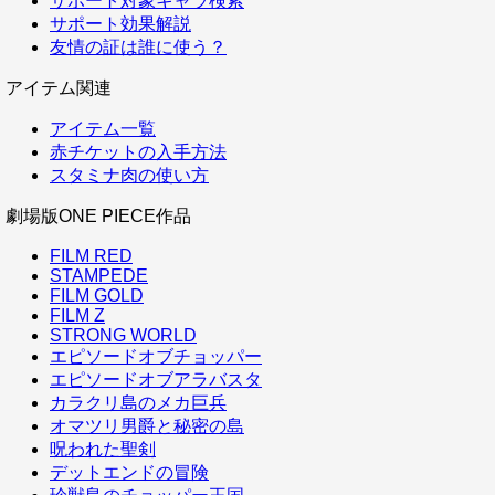
サポート対象キャラ検索
サポート効果解説
友情の証は誰に使う？
アイテム関連
アイテム一覧
赤チケットの入手方法
スタミナ肉の使い方
劇場版ONE PIECE作品
FILM RED
STAMPEDE
FILM GOLD
FILM Z
STRONG WORLD
エピソードオブチョッパー
エピソードオブアラバスタ
カラクリ島のメカ巨兵
オマツリ男爵と秘密の島
呪われた聖剣
デットエンドの冒険