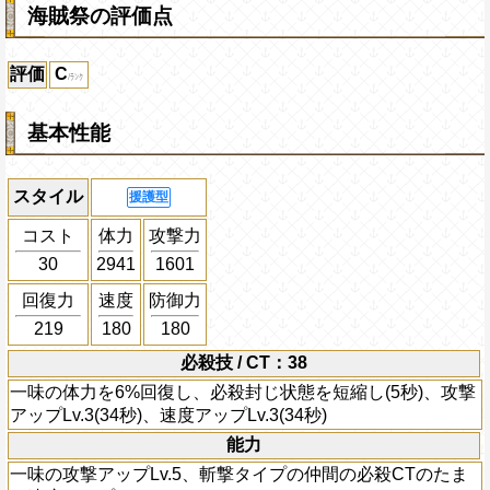
海賊祭の評価点
評価
C
基本性能
スタイル
援護型
コスト
体力
攻撃力
30
2941
1601
回復力
速度
防御力
219
180
180
必殺技 / CT：38
一味の体力を6%回復し、必殺封じ状態を短縮し(5秒)、攻撃
アップLv.3(34秒)、速度アップLv.3(34秒)
能力
一味の攻撃アップLv.5、斬撃タイプの仲間の必殺CTのたま