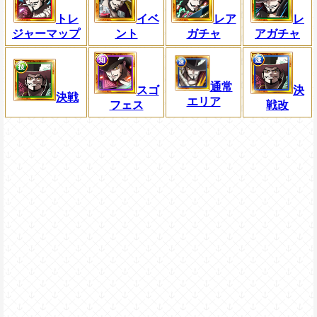
トレ
イベ
レア
レ
ジャーマップ
ント
ガチャ
アガチャ
通常
スゴ
決
決戦
エリア
フェス
戦改