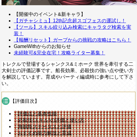
【開催中のイベント&新キャラ】
【ガチャシミュ】12th記念超スゴフェスの運試し！
【ツール】スキル絞り込み検索にキャラタグ検索を実
装！
【報酬リセット】ガープからの挑戦の攻略はこちら！
GameWithからのお知らせ
未経験可&完全在宅！攻略ライター募集！
トレクルで登場するシャンクス&ミホーク 世界を牽引する二
大剣士の評価記事です。船長効果、必殺技の強い点や使い方
を解説しています。育成やパーティ編成時に参考にして下さ
い。
【評価目次】
評価点と基本性能
必殺技(スキル)の評価と使い方
海賊祭ステータスと評価
おすすめ能力解放と育成