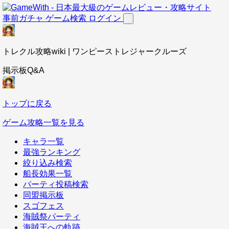
事前ガチャ
ゲーム検索
ログイン
トレクル攻略wiki | ワンピーストレジャークルーズ
掲示板Q&A
トップに戻る
ゲーム攻略一覧を見る
キャラ一覧
最強ランキング
絞り込み検索
船長効果一覧
パーティ投稿検索
同盟掲示板
スゴフェス
海賊祭パーティ
海賊王への軌跡