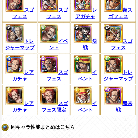
スゴ
スゴ
レ
超ス
フェス
フェス
アガチャ
ゴフェス
トレ
イベ
決
スゴ
ジャーマップ
ント
戦
フェス
レア
スゴ
イ
トレ
ガチャ
フェス
ベント
ジャーマップ
レア
スゴ
イ
襲来
ガチャ
フェス限定
ベント
戦
同キャラ性能まとめはこちら