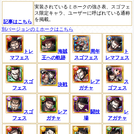
実装されているミホークの強さ表、スゴフェ
ス限定キャラ、ユーザーに呼ばれている通称
を掲載。
記事はこちら
別バージョンのミホークはこちら
トレ
海賊
周年
ト
マフェス
王への軌跡
スゴフェス
レマフェス
スゴ
レア
ス
決戦
フェス
ガチャ
ゴフェス
スゴ
レア
闘技
レ
フェス
ガチャ
場
アガチャ