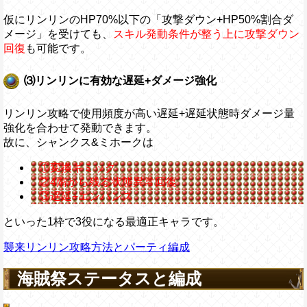
仮にリンリンのHP70%以下の「攻撃ダウン+HP50%割合ダ
メージ」を受けても、
スキル発動条件が整う上に攻撃ダウン
回復
も可能です。
⑶リンリンに有効な遅延+ダメージ強化
リンリン攻略で使用頻度が高い遅延+遅延状態時ダメージ量
強化を合わせて発動できます。
故に、シャンクス&ミホークは
①変換ギミック
②4階から残る状態異常回復
③遅延+エンハンス
といった1枠で3役になる最適正キャラです。
襲来リンリン攻略方法とパーティ編成
海賊祭ステータスと編成