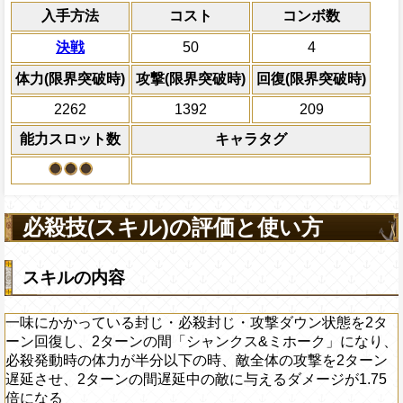
全てのスロットを自属
超入れ替え効果
力属性
から受けるダメージを5%減ら
入手方法
ターン遅延させ、2ターンの間遅延中の敵
コスト
コンボ数
換し、一味の必殺ター
ジが1.75倍になる
PEFECTならば70%の確率でダメー
利効果を1ターン延長
決戦
50
4
上限突破
2ターンの間敵全体の
体力(限界突破時)
攻撃(限界突破時)
回復(限界突破時)
アクション
を30%下げ、自由タイ
げる
2262
1392
209
能力スロット数
キャラタグ
必殺技(スキル)の評価と使い方
スキルの内容
一味にかかっている封じ・必殺封じ・攻撃ダウン状態を2タ
ーン回復し、2ターンの間「シャンクス&ミホーク」になり、
必殺発動時の体力が半分以下の時、敵全体の攻撃を2ターン
遅延させ、2ターンの間遅延中の敵に与えるダメージが1.75
倍になる