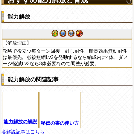
能力解放
【解放理由】
攻略で役立つ毎ターン回復、封じ耐性、船長効果無効耐性
は最優先。必殺短縮Lv2を発動するなら編成内に4体、ダメ
ージ軽減Lv3なら3体必要なので調整が必要。
能力解放の関連記事
能力解放の解説
秘伝の書の使い方
各解説記事はこちら