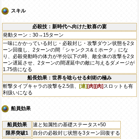
スキル
必殺技：新時代へ向けた歓喜の宴
発動ターン：30→15ターン
一味にかかっている封じ・必殺封じ・攻撃ダウン状態を2タ
ーン回復し、2ターンの間「シャンクス&ミホーク」にな
り、必殺発動時の体力が半分以下の時、敵全体の攻撃を2タ
ーン遅延させ、2ターンの間遅延中の敵に与えるダメージが
1.75倍になる
船長効果：世界を唸らせる剣術の極み
斬撃タイプキャラの攻撃を2.5倍、
[連]
[肉]
[肉]
スロットも有
利扱いになる
船員効果
船員効果
速と知属性の基礎ステータス+50
限界突破1
自分の必殺封じ状態を3ターン回復する