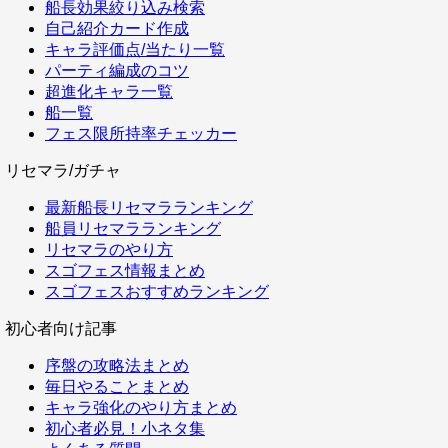
船長効果絞り込み検索
自己紹介カード作成
キャラ評価点/当たり一覧
パーティ編成のコツ
超進化キャラ一覧
船一覧
フェス限所持率チェッカー
リセマラ/ガチャ
最新船長リセマラランキング
船員リセマラランキング
リセマラのやり方
スゴフェス情報まとめ
スゴフェスおすすめランキング
初心者向け記事
序盤の攻略法まとめ
毎日やることまとめ
キャラ強化のやり方まとめ
初心者必見！小ネタ集