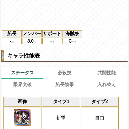
船長
メンバー
サポート
海賊祭
-
8.0
C
キャラ性能表
ステータス
必殺技
共闘性能
限界突破
船長効果
入れ替え
能力
通常
30→15ターン
入れ替え回数
習得する効果
共闘性能
通常時
限界突破
画像
タイプ1
タイプ2
斬撃タイプキャラの攻撃を2.5倍、
船長効果
入れ替え効果
通常時
[連]
[肉]
速と知属性の基礎ステータス+50
利扱いになる
一味にかかっている封じ・必殺封じ・攻撃
1ターンの間
[速]
[知]
[肉]
ターン数：12
スロットの出現率
斬撃
自由
自分の必殺封じ状態を3ターン回復
ターン回復し、2ターンの間「シャンクス
性スロット以外をランダムに入れ替える
Lv上限突破
全プレイヤーの一味の[
り、必殺発動時の体力が半分以下の時、敵
必殺技