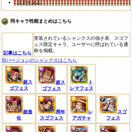
ステータス
同キャラ性能まとめはこちら
実装されているシャンクスの強さ表、スゴフ
ェス限定キャラ、ユーザーに呼ばれている通
称を掲載。
記事はこちら
別バージョンのシャンクスはこちら
超ス
ト
超ス
ゴフェス
レマフェス
ゴフェス
超進
周年
レ
スゴ
化
スゴフェス
アガチャ
フェス