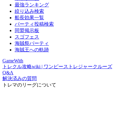
最強ランキング
絞り込み検索
船長効果一覧
パーティ投稿検索
同盟掲示板
スゴフェス
海賊祭パーティ
海賊王への軌跡
GameWith
トレクル攻略wiki | ワンピーストレジャークルーズ
Q&A
解決済みの質問
トレマのリーグについて