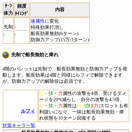
ﾀｰﾝ
頻度
内容
体力
ﾀｲﾐﾝｸﾞ
速属性
に変化
先制
-
特殊効果打消し
船長効果無効(6ターン)
-
-
防御力アップ(15万/3ターン)
先制で船長無効と痺れ
4階のバレットは先制で、船長効果無効と防御力アップを発
動します。船長効果は4階と同様にルフィで解除できます
が、防御力アップの解除役は必須です。
心
・
技
・
力
属性の攻撃を4倍、受けるダメ
ージを20%減らし、自分の攻撃を4.5倍、
心
・
技
・
力
属性は
[心]
[技]
[力]
スロットも有
ルフィ
利扱いになり、一味は船長効果無効・痺
れ状態を10ターン回復する
対策キャラ一覧