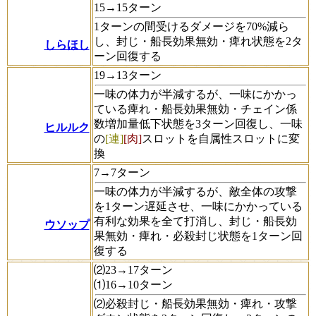
15→15ターン
1ターンの間受けるダメージを70%減ら
し、封じ・船長効果無効・痺れ状態を2タ
しらほし
ーン回復する
19→13ターン
一味の体力が半減するが、一味にかかっ
ている痺れ・船長効果無効・チェイン係
数増加量低下状態を3ターン回復し、一味
ヒルルク
の
[連]
[肉]
スロットを自属性スロットに変
換
7→7ターン
一味の体力が半減するが、敵全体の攻撃
を1ターン遅延させ、一味にかかっている
有利な効果を全て打消し、封じ・船長効
ウソップ
果無効・痺れ・必殺封じ状態を1ターン回
復する
⑵23→17ターン
⑴16→10ターン
⑵必殺封じ・船長効果無効・痺れ・攻撃