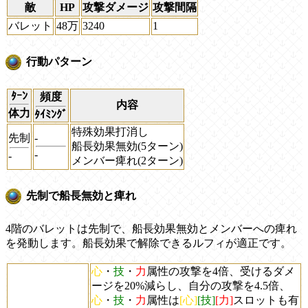
敵
HP
攻撃ダメージ
攻撃間隔
バレット
48万
3240
1
行動パターン
ﾀｰﾝ
頻度
内容
体力
ﾀｲﾐﾝｸﾞ
特殊効果打消し
先制
-
船長効果無効(5ターン)
-
-
メンバー痺れ(2ターン)
先制で船長無効と痺れ
4階のバレットは先制で、船長効果無効とメンバーへの痺れ
を発動します。船長効果で解除できるルフィが適正です。
心
・
技
・
力
属性の攻撃を4倍、受けるダメ
ージを20%減らし、自分の攻撃を4.5倍、
心
・
技
・
力
属性は
[心]
[技]
[力]
スロットも有