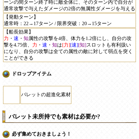
ーンの間ターン終了時に敵全体に、そのターン内で自分が
通常攻撃で与えたダメージの2倍の無属性ダメージを与える
【発動ターン】
通常時：22→17ターン / 限界突破：20→15ターン
【船長効果】
力
・
速
・
知
属性の攻撃を4倍、体力を1.2倍にし、自分の攻
撃を4.75倍、
力
・
速
・
知
は
[力]
[速]
[知]
スロットも有利扱い
になり、自分の攻撃は全ての属性の敵に対して弱点を突く
ことができる
ドロップアイテム
バレットの超進化素材
バレット未所持でも素材は必要か?
必ず集めておきましょう！