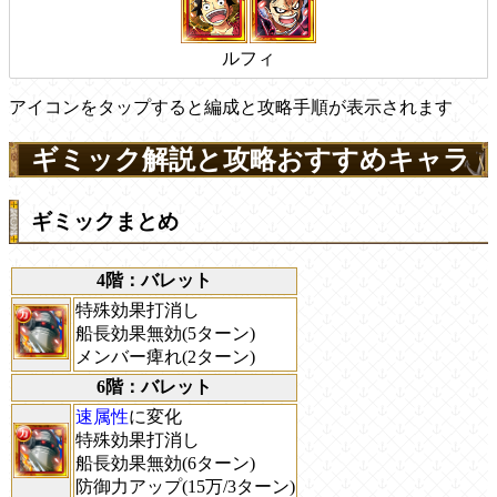
ルフィ
アイコンをタップすると編成と攻略手順が表示されます
ギミック解説と攻略おすすめキャラ
ギミックまとめ
4階：バレット
特殊効果打消し
船長効果無効(5ターン)
メンバー痺れ(2ターン)
6階：バレット
速属性
に変化
特殊効果打消し
船長効果無効(6ターン)
防御力アップ(15万/3ターン)