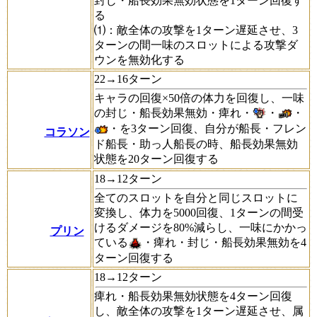
封じ・船長効果無効状態を1ターン回復す
る
⑴：敵全体の攻撃を1ターン遅延させ、3
ターンの間一味のスロットによる攻撃ダ
ウンを無効化する
22→16ターン
キャラの回復×50倍の体力を回復し、一味
の封じ・船長効果無効・痺れ・
・
・
・を3ターン回復、自分が船長・フレン
コラソン
ド船長・助っ人船長の時、船長効果無効
状態を20ターン回復する
18→12ターン
全てのスロットを自分と同じスロットに
変換し、体力を5000回復、1ターンの間受
けるダメージを80%減らし、一味にかかっ
プリン
ている
・痺れ・封じ・船長効果無効を4
ターン回復する
18→12ターン
痺れ・船長効果無効状態を4ターン回復
し、敵全体の攻撃を1ターン遅延させ、属