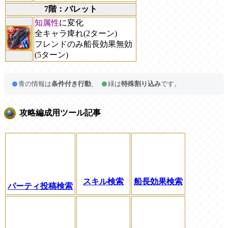
7階：バレット
知属性
に変化
全キャラ痺れ(2ターン)
フレンドのみ船長効果無効
(5ターン)
青の情報は
条件付き行動
、
緑は
特殊割り込み
です。
攻略編成用ツール記事
スキル検索
船長効果検索
パーティ投稿検索