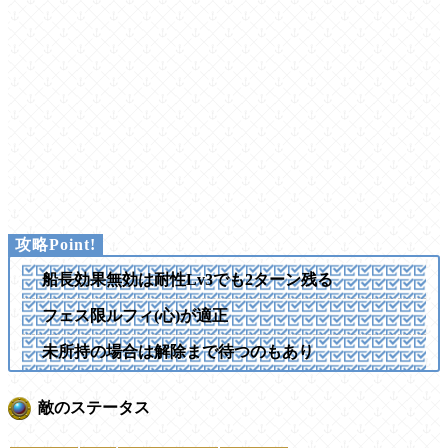
船長効果無効は耐性Lv3でも2ターン残る
フェス限ルフィ(心)が適正
未所持の場合は解除まで待つのもあり
敵のステータス