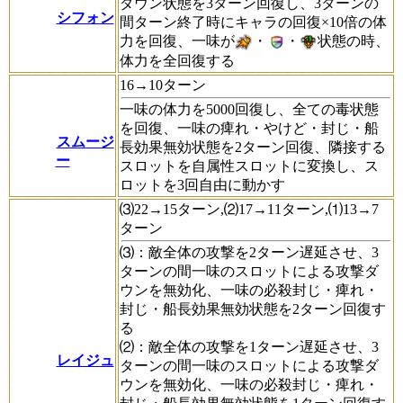
ダウン状態を3ターン回復し、3ターンの
シフォン
間ターン終了時にキャラの回復×10倍の体
力を回復、一味が
・
・
状態の時、
体力を全回復する
16→10ターン
一味の体力を5000回復し、全ての毒状態
を回復、一味の痺れ・やけど・封じ・船
スムージ
長効果無効状態を2ターン回復、隣接する
ー
スロットを自属性スロットに変換し、ス
ロットを3回自由に動かす
⑶22→15ターン,⑵17→11ターン,⑴13→7
ターン
⑶：敵全体の攻撃を2ターン遅延させ、3
ターンの間一味のスロットによる攻撃ダ
ウンを無効化、一味の必殺封じ・痺れ・
封じ・船長効果無効状態を2ターン回復す
る
⑵：敵全体の攻撃を1ターン遅延させ、3
レイジュ
ターンの間一味のスロットによる攻撃ダ
ウンを無効化、一味の必殺封じ・痺れ・