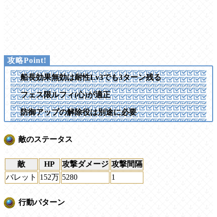
船長効果無効は耐性Lv3でも3ターン残る
フェス限ルフィ(心)が適正
防御アップの解除役は別途に必要
敵のステータス
敵
HP
攻撃ダメージ
攻撃間隔
バレット
152万
5280
1
行動パターン