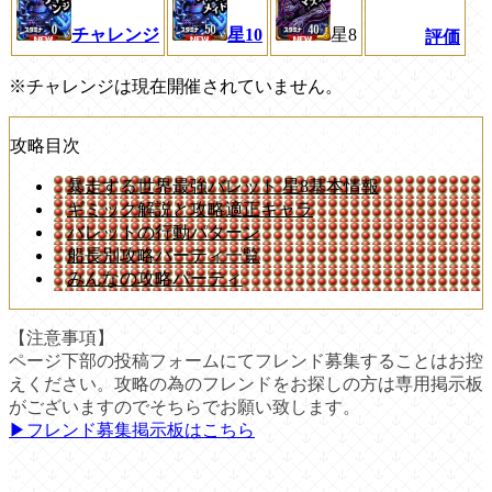
星10
チャレンジ
星8
評価
※チャレンジは現在開催されていません。
攻略目次
暴走する世界最強バレット 星8基本情報
ギミック解説と攻略適正キャラ
バレットの行動パターン
船長別攻略パーティ一覧
みんなの攻略パーティ
【注意事項】
ページ下部の投稿フォームにてフレンド募集することはお控
えください。攻略の為のフレンドをお探しの方は専用掲示板
がございますのでそちらでお願い致します。
▶︎フレンド募集掲示板はこちら