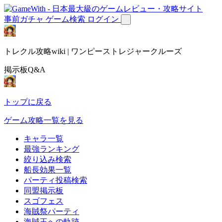
事前ガチャ
ゲーム検索
ログイン
トレクル攻略wiki | ワンピーストレジャークルーズ
掲示板Q&A
トップに戻る
ゲーム攻略一覧を見る
キャラ一覧
最強ランキング
絞り込み検索
船長効果一覧
パーティ投稿検索
同盟掲示板
スゴフェス
海賊祭パーティ
海賊王への軌跡