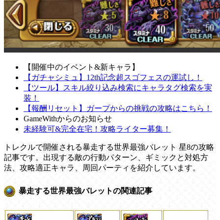
【開催中のイベント&新キャラ】
【ガチャシミュ】12th記念超スゴフェスの運試し！
【ツール】スキル絞り込み検索にキャラタグ検索を実
装！
【報酬リセット】ガープからの挑戦の攻略はこちら！
GameWithからのお知らせ
未経験可&完全在宅！攻略ライター募集！
トレクルで開催される暴走する世界最強バレット 星8の攻略
記事です。出現する敵の行動パターン、ギミックと対処方
法、攻略適正キャラ、周回パーティを紹介しています。
暴走する世界最強バレットの関連記事