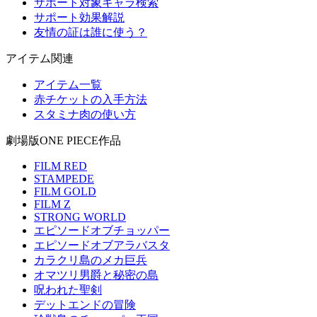
サポート対象キャラ検索
サポート効果解説
友情の証は誰に使う？
アイテム関連
アイテム一覧
赤チケットの入手方法
スタミナ肉の使い方
劇場版ONE PIECE作品
FILM RED
STAMPEDE
FILM GOLD
FILM Z
STRONG WORLD
エピソードオブチョッパー
エピソードオブアラバスタ
カラクリ島のメカ巨兵
オマツリ男爵と秘密の島
呪われた聖剣
デットエンドの冒険