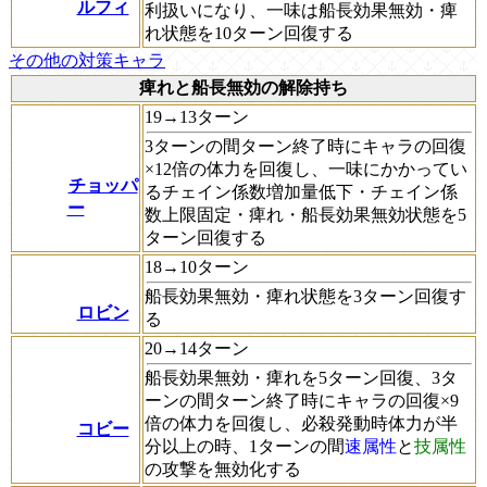
ルフィ
利扱いになり、一味は船長効果無効・痺
れ状態を10ターン回復する
その他の対策キャラ
痺れと船長無効の解除持ち
19→13ターン
3ターンの間ターン終了時にキャラの回復
×12倍の体力を回復し、一味にかかってい
チョッパ
るチェイン係数増加量低下・チェイン係
ー
数上限固定・痺れ・船長効果無効状態を5
ターン回復する
18→10ターン
船長効果無効・痺れ状態を3ターン回復す
ロビン
る
20→14ターン
船長効果無効・痺れを5ターン回復、3タ
ーンの間ターン終了時にキャラの回復×9
倍の体力を回復し、必殺発動時体力が半
コビー
分以上の時、1ターンの間
速属性
と
技属性
の攻撃を無効化する