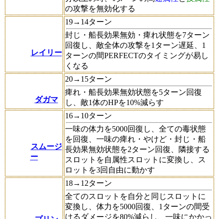
の攻撃を無効化する
19→14ターン
封じ・船長効果無効・痺れ状態を7ターン
回復し、敵全体の攻撃を1ターン遅延、1
レイリー
ターンの間PERFECTのタイミングが易し
くなる
20→15ターン
痺れ・船長効果無効状態を5ターン回復
ダガマ
し、敵1体のHPを10%減らす
16→10ターン
一味の体力を5000回復し、全ての毒状態
を回復、一味の痺れ・やけど・封じ・船
スムージ
長効果無効状態を2ターン回復、隣接する
ー
スロットを自属性スロットに変換し、ス
ロットを3回自由に動かす
18→12ターン
全てのスロットを自分と同じスロットに
変換し、体力を5000回復、1ターンの間受
けるダメージを80%減らし、一味にかかっ