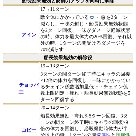
船長効果無効と防御力アップを同時に解除
17→11ターン
敵全体にかかっている
・
を2ターン
減らし、一味の封じ・船長効果無効状態
を2ターン回復、一味がダメージ軽減状態
アイン
の時、体力を最大体力の20%回復、それ以
外の時、1ターンの間受けるダメージを
70%減らす
船長効果無効の解除役
19→13ターン
3ターンの間ターン終了時にキャラの回復
×12倍の体力を回復し、一味にかかってい
チョッパ
るチェイン係数増加量低下・チェイン係
ー
数上限固定・痺れ・船長効果無効状態を5
ターン回復する
20→14ターン
船長効果無効・痺れを5ターン回復、3タ
ーンの間ターン終了時にキャラの回復×9
倍の体力を回復し、必殺発動時体力が半
コビー
分以上の時、1ターンの間
速属性
と
技属性