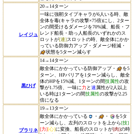
20→14ターン
一味に強靭タイプキャラが6人いる時、敵
全体を毒(キャラの攻撃×75倍)にし、2ター
ンの間受けるダメージを70%減、船長・フ
レンド船長・助っ人船長のいずれかのス
レイジュ
ロットが
[連]
スロットの時、敵全体にかか
っている防御力アップ・ダメージ軽減・
状態を5ターン減らす
14→14ターン
敵全体にかかっている防御アップ・
を5
ターン、HPバリアを1ターン減らし、敵全
体のHPを15%減、1ターンの間
技属性
の攻
黒ひげ
撃が1.75倍、一味に
力
と
速
属性が2人以上
いる時は1ターンの間
技属性
の攻撃が2.25
倍になる
19→13ターン
敵全体にかかっている
・
・
を5タ
ーン減らし、左列のスロットを上から
[技]
[力]
[心]
に変換、船長のスロットが
[肉]
の時
プラリネ