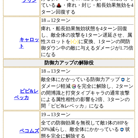
プリン
ている
・痺れ・封じ・船長効果無効を4
ターン回復する
18→12ターン
痺れ・船長効果無効状態を4ターン回復
し、敵全体の攻撃を1ターン遅延させ、属
キャロッ
性スロットを
[心]
に変換、1ターンの間防
ト
御ダウン中の敵に与えるダメージが1.75倍
になる
防御力アップの解除役
18→13ターン
敵全体にかかっている防御力アップ
と
ダメージ軽減
を完全に解除し、2ターン
ビビ&レ
の間博識と打突タイプキャラの通常攻撃
ベッカ
による属性相性の影響を2倍、3ターンの
間「ビビ&レベッカ」になる
19→13ターン
全ての防御効果を無視して敵1体のHPを
20%減らし、敵全体にかかっている
状
ペコムズ
態を完全に解除する