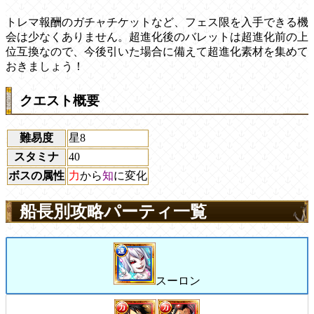
トレマ報酬のガチャチケットなど、フェス限を入手できる機
会は少なくありません。超進化後のバレットは超進化前の上
位互換なので、今後引いた場合に備えて超進化素材を集めて
おきましょう！
クエスト概要
難易度
星8
スタミナ
40
ボスの属性
力
から
知
に変化
船長別攻略パーティ一覧
スーロン