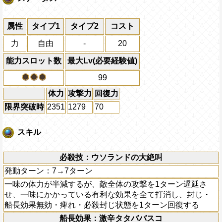
属性
タイプ1
タイプ2
コスト
力
自由
-
20
能力スロット数
最大Lv(必要経験値)
99
体力
攻撃力
回復力
限界突破時
2351
1279
70
スキル
必殺技：ウソランドの大絶叫
発動ターン：7→7ターン
一味の体力が半減するが、敵全体の攻撃を1ターン遅延さ
せ、一味にかかっている有利な効果を全て打消し、封じ・
船長効果無効・痺れ・必殺封じ状態を1ターン回復する
船長効果：激辛タタババスコ