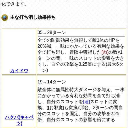
化できます。
主な打ち消し効果持ち
35→28ターン
全ての防御効果を無視して敵1体のHPを
20%減、一味にかかっている有利な効果を
全て打ち消し、冒険中獲得した
[肉]
の数×1
ターンの間、一味のスロットの影響を大き
くし、自分の攻撃を3.25倍にする(最大6タ
ーン)
カイドウ
19→14ターン
敵全体に無属性特大ダメージを与え、一味
にかかっている有利な効果を全て打ち消
し、自分のスロットを
[速]
スロットに変
換、([お邪魔]も変換可能)、2ターンの間自
分のスロットを固定、自分の攻撃を2.25
ハクバ(キャベ
倍、自分のスロットの影響を倍にする
ツ)