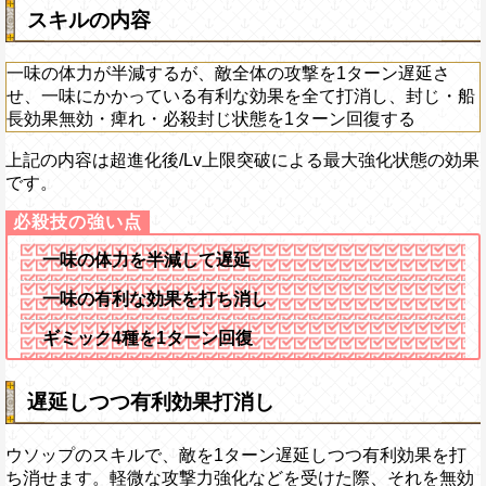
スキルの内容
一味の体力が半減するが、敵全体の攻撃を1ターン遅延さ
せ、一味にかかっている有利な効果を全て打消し、封じ・船
長効果無効・痺れ・必殺封じ状態を1ターン回復する
上記の内容は超進化後/Lv上限突破による最大強化状態の効果
です。
一味の体力を半減して遅延
一味の有利な効果を打ち消し
ギミック4種を1ターン回復
遅延しつつ有利効果打消し
ウソップのスキルで、敵を1ターン遅延しつつ有利効果を打
ち消せます。軽微な攻撃力強化などを受けた際、それを無効