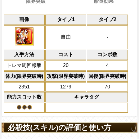
限界突破
船長効果
能
通常
7→7ターン
共闘性能
通常時
限界突破
画像
タイプ1
タイプ2
習得する効果
力
自由タイプキャラの攻撃が1.5倍、残り体
冒険開始時の必殺ター
通常時
同タイプキャラの攻撃が2.75倍になる
属性
キャラの攻撃を6倍
自分の必殺封じ状態を2ターン回復す
一味の体力が半減するが、敵全体の攻撃を
船長効果
自由
-
にし、他の属性キャラの
せ、一味にかかっている有利な効果を全
Lv上限突破
攻撃開始前体力が50%以上で、自分
倍、体力を1.25倍にす
船長効果無効・痺れ・必殺封じ状態を1タ
のバリアを無視する
入手方法
コスト
ターン数：8
コンボ数
上限突破
敵1体のHPを25%減
トレマ周回報酬
20
4
体力の上限を無視して
×30倍の全プレイヤ
体力(限界突破時)
攻撃(限界突破時)
回復(限界突破時)
必殺技
(最大体力の2倍上限
2351
1279
70
えている時、体力満タ
になる)、全プレイヤ
能力スロット数
キャラタグ
果無効を2ターン回復
2ターンの間敵全体の
アクション
を30%下げ、-タイプ
必殺技(スキル)の評価と使い方