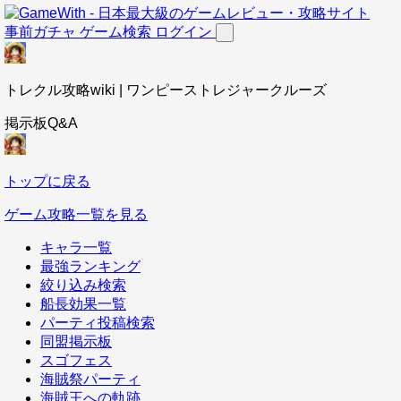
事前ガチャ
ゲーム検索
ログイン
トレクル攻略wiki | ワンピーストレジャークルーズ
掲示板Q&A
トップに戻る
ゲーム攻略一覧を見る
キャラ一覧
最強ランキング
絞り込み検索
船長効果一覧
パーティ投稿検索
同盟掲示板
スゴフェス
海賊祭パーティ
海賊王への軌跡