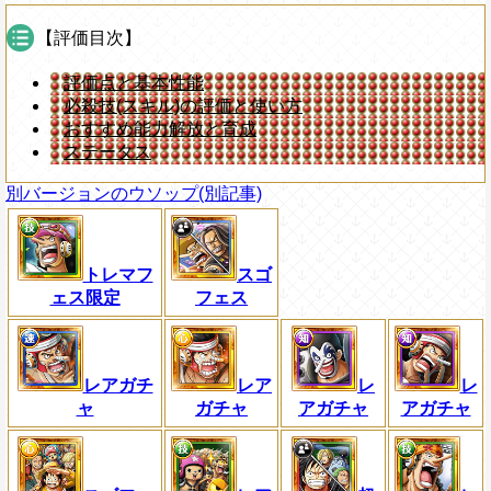
【評価目次】
評価点と基本性能
必殺技(スキル)の評価と使い方
おすすめ能力解放と育成
ステータス
別バージョンのウソップ(別記事)
トレマフ
スゴ
ェス限定
フェス
レアガチ
レア
レ
レ
ャ
ガチャ
アガチャ
アガチャ