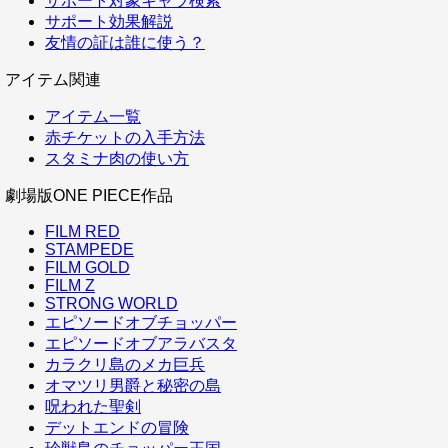
サポート対象キャラ検索
サポート効果解説
友情の証は誰に使う？
アイテム関連
アイテム一覧
赤チケットの入手方法
スタミナ肉の使い方
劇場版ONE PIECE作品
FILM RED
STAMPEDE
FILM GOLD
FILM Z
STRONG WORLD
エピソードオブチョッパー
エピソードオブアラバスタ
カラクリ島のメカ巨兵
オマツリ男爵と秘密の島
呪われた聖剣
デットエンドの冒険