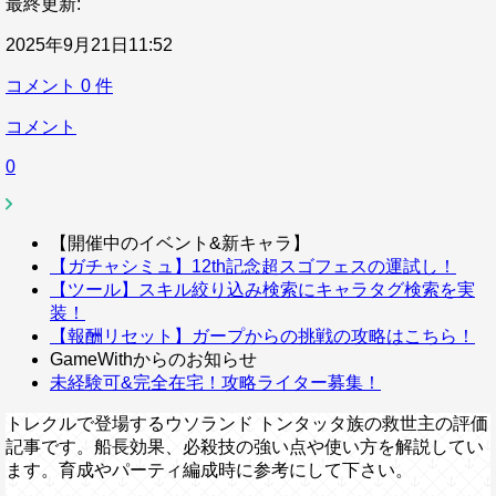
最終更新:
2025年9月21日11:52
コメント
0
件
コメント
0
【開催中のイベント&新キャラ】
【ガチャシミュ】12th記念超スゴフェスの運試し！
【ツール】スキル絞り込み検索にキャラタグ検索を実
装！
【報酬リセット】ガープからの挑戦の攻略はこちら！
GameWithからのお知らせ
未経験可&完全在宅！攻略ライター募集！
トレクルで登場するウソランド トンタッタ族の救世主の評価
記事です。船長効果、必殺技の強い点や使い方を解説してい
ます。育成やパーティ編成時に参考にして下さい。