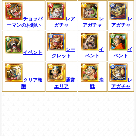
チョッパ
レア
レ
レ
ーマンのお願い
ガチャ
アガチャ
アガチャ
シー
イ
イ
イベント
クレット
ベント
ベント
クリア報
通常
決
レ
酬
エリア
戦
アガチャ