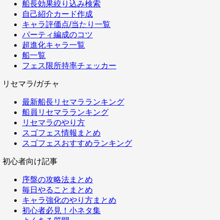
船長効果絞り込み検索
自己紹介カード作成
キャラ評価点/当たり一覧
パーティ編成のコツ
超進化キャラ一覧
船一覧
フェス限所持率チェッカー
リセマラ/ガチャ
最新船長リセマラランキング
船員リセマラランキング
リセマラのやり方
スゴフェス情報まとめ
スゴフェスおすすめランキング
初心者向け記事
序盤の攻略法まとめ
毎日やることまとめ
キャラ強化のやり方まとめ
初心者必見！小ネタ集