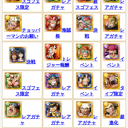
スゴフェ
レア
超
レ
ス限定
ガチャ
スゴフェス
アガチャ
チョッパ
海賊
決
レ
ーマンのお願い
祭
戦
アガチャ
トレ
イ
イ
決戦
ジャー報酬
ベント
ベント
スゴフェ
レア
イ
タ
ス限定
ガチャ
ベント
イプ限定
レアガチ
レア
レ
超
ャ
ガチャ
アガチャ
進化