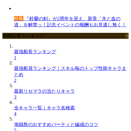
特集
『鈴蘭の剣』が2周年を迎え、新章「氷と血の
道」を解禁ッ！記念イベントの報酬もお見逃し無く！
攻略記事ランキング
最強船長ランキング
1
最強船員ランキング｜スキル毎のトップ性能キャラま
とめ
2
最新リセマラの当たりキャラ
3
全キャラ一覧｜キャラ名検索
4
海賊祭のおすすめパーティと編成のコツ
5