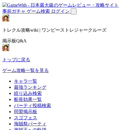
事前ガチャ
ゲーム検索
ログイン
トレクル攻略wiki | ワンピーストレジャークルーズ
掲示板Q&A
トップに戻る
ゲーム攻略一覧を見る
キャラ一覧
最強ランキング
絞り込み検索
船長効果一覧
パーティ投稿検索
同盟掲示板
スゴフェス
海賊祭パーティ
海賊王への軌跡