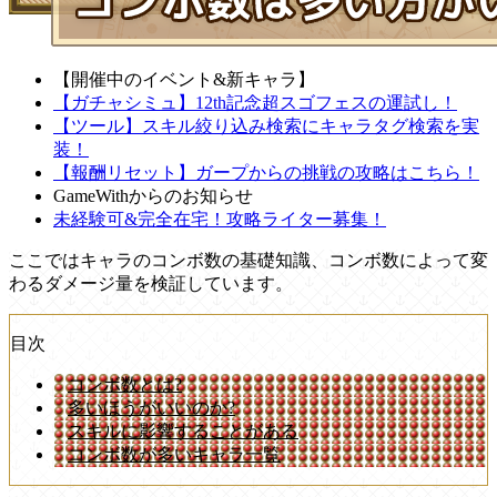
【開催中のイベント&新キャラ】
【ガチャシミュ】12th記念超スゴフェスの運試し！
【ツール】スキル絞り込み検索にキャラタグ検索を実
装！
【報酬リセット】ガープからの挑戦の攻略はこちら！
GameWithからのお知らせ
未経験可&完全在宅！攻略ライター募集！
ここではキャラのコンボ数の基礎知識、コンボ数によって変
わるダメージ量を検証しています。
目次
コンボ数とは?
多いほうがいいのか?
スキルに影響することがある
コンボ数が多いキャラ一覧