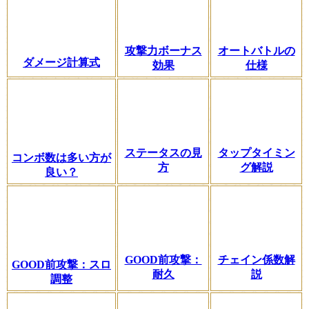
攻撃力ボーナス
オートバトルの
ダメージ計算式
効果
仕様
ステータスの見
タップタイミン
コンボ数は多い方が
方
グ解説
良い？
GOOD前攻撃：
チェイン係数解
GOOD前攻撃：スロ
耐久
説
調整