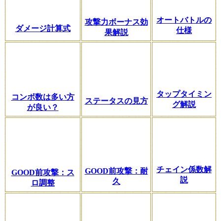
オートバトルの
攻撃力ボーナス効
ダメージ計算式
仕様
果解説
タップタイミン
コンボ数は多い方
ステータスの見方
グ解説
が良い？
チェイン係数解
GOOD前攻撃：耐
GOOD前攻撃：ス
説
久
ロ調整