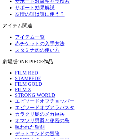
サポート対象キャラ検索
サポート効果解説
友情の証は誰に使う？
アイテム関連
アイテム一覧
赤チケットの入手方法
スタミナ肉の使い方
劇場版ONE PIECE作品
FILM RED
STAMPEDE
FILM GOLD
FILM Z
STRONG WORLD
エピソードオブチョッパー
エピソードオブアラバスタ
カラクリ島のメカ巨兵
オマツリ男爵と秘密の島
呪われた聖剣
デットエンドの冒険