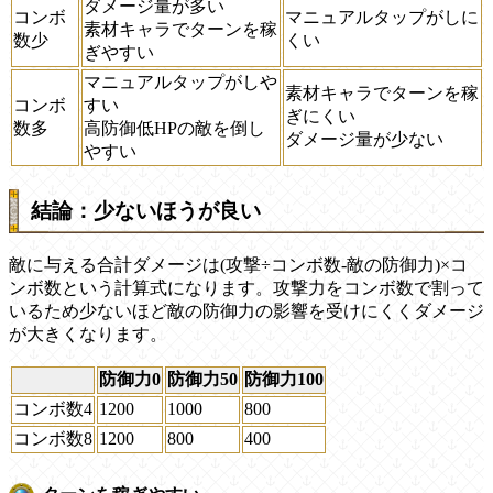
ダメージ量が多い
コンボ
マニュアルタップがしに
素材キャラでターンを稼
数少
くい
ぎやすい
マニュアルタップがしや
素材キャラでターンを稼
コンボ
すい
ぎにくい
数多
高防御低HPの敵を倒し
ダメージ量が少ない
やすい
結論：少ないほうが良い
敵に与える合計ダメージは(攻撃÷コンボ数-敵の防御力)×コ
ンボ数という計算式になります。攻撃力をコンボ数で割って
いるため少ないほど敵の防御力の影響を受けにくくダメージ
が大きくなります。
防御力0
防御力50
防御力100
コンボ数4
1200
1000
800
コンボ数8
1200
800
400