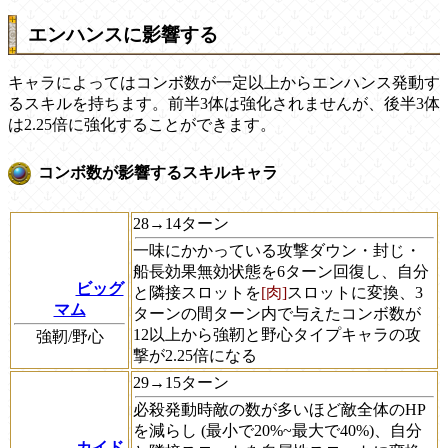
エンハンスに影響する
キャラによってはコンボ数が一定以上からエンハンス発動す
るスキルを持ちます。前半3体は強化されませんが、後半3体
は2.25倍に強化することができます。
コンボ数が影響するスキルキャラ
28→14ターン
一味にかかっている攻撃ダウン・封じ・
船長効果無効状態を6ターン回復し、自分
ビッグ
と隣接スロットを
[肉]
スロットに変換、3
マム
ターンの間ターン内で与えたコンボ数が
12以上から強靭と野心タイプキャラの攻
強靭/野心
撃が2.25倍になる
29→15ターン
必殺発動時敵の数が多いほど敵全体のHP
を減らし (最小で20%~最大で40%)、自分
カイド