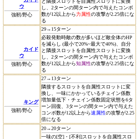
と隣接スロットを自属性スロットに変換
ウ
し、2ターンの間ターン内で与えたコンボ
数が12以上から
力属性
の攻撃が2.25倍にな
強靭/野心
る
29→15ターン
必殺発動時敵の数が多いほど敵全体のHP
を減らし (最小で20%~最大で40%)、自分
カイド
と隣接スロットを自属性スロットに変換
ウ
し、2ターンの間ターン内で与えたコンボ
数が12以上から
知属性
の攻撃が2.25倍にな
強靭/野心
る
27→13ターン
隣接するスロットを自属性スロットに変
換し、一味にかかっているチェイン係数
増加量低下・チェイン係数固定状態を6タ
キング
ーン回復、3ターンの間ターン内で与えた
強靭/野心
コンボ数が12以上から
速属性
の攻撃が2.25
倍になる
20→20ターン
一味の[空]・[不利]スロットを自属性スロ