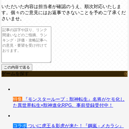
いただいた内容は担当者が確認のうえ、順次対応いたしま
す。個々のご意見にはお返事できないことを予めご了承くだ
さいませ。
ゲームを探す
特集
『モンスターループ：獣神転生』名将がケモ化し
た異世界転生×獣神進化RPG。事前登録受付中！
コラボ
ついに虎王＆影虎が来た！『鋼嵐 - メカラシ』