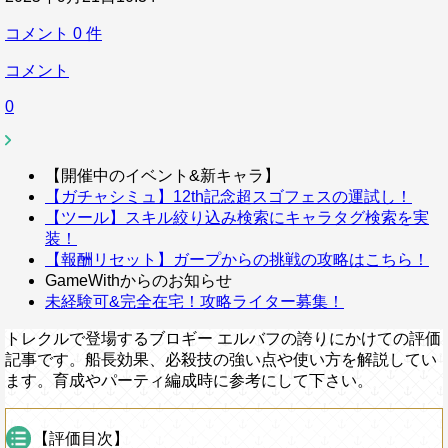
コメント
0
件
コメント
0
【開催中のイベント&新キャラ】
【ガチャシミュ】12th記念超スゴフェスの運試し！
【ツール】スキル絞り込み検索にキャラタグ検索を実
装！
【報酬リセット】ガープからの挑戦の攻略はこちら！
GameWithからのお知らせ
未経験可&完全在宅！攻略ライター募集！
トレクルで登場するブロギー エルバフの誇りにかけての評価
記事です。船長効果、必殺技の強い点や使い方を解説してい
ます。育成やパーティ編成時に参考にして下さい。
【評価目次】