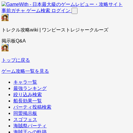
事前ガチャ
ゲーム検索
ログイン
トレクル攻略wiki | ワンピーストレジャークルーズ
掲示板Q&A
トップに戻る
ゲーム攻略一覧を見る
キャラ一覧
最強ランキング
絞り込み検索
船長効果一覧
パーティ投稿検索
同盟掲示板
スゴフェス
海賊祭パーティ
海賊王への軌跡