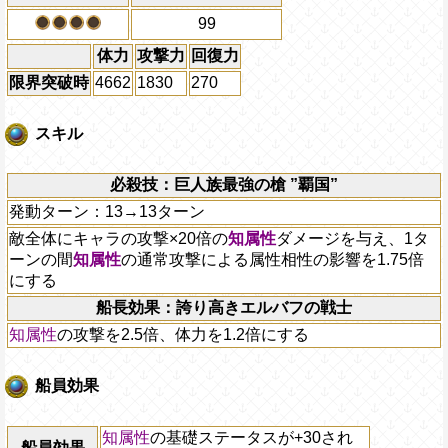
99
体力
攻撃力
回復力
限界突破時
4662
1830
270
スキル
必殺技：巨人族最強の槍 ”覇国”
発動ターン：13→13ターン
敵全体にキャラの攻撃×20倍の
知属性
ダメージを与え、1タ
ーンの間
知属性
の通常攻撃による属性相性の影響を1.75倍
にする
船長効果：誇り高きエルバフの戦士
知属性
の攻撃を2.5倍、体力を1.2倍にする
船員効果
知属性
の基礎ステータスが+30され
船員効果