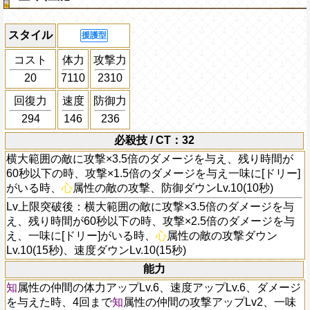
スタイル
援護型
コスト
体力
攻撃力
20
7110
2310
回復力
速度
防御力
294
146
236
必殺技 / CT：32
横大範囲の敵に攻撃×3.5倍のダメージを与え、残り時間が
60秒以下の時、攻撃×1.5倍のダメージを与え一味に[ドリー]
がいる時、
心
属性の敵の攻撃、防御ダウンLv.10(10秒)
Lv上限突破後：横大範囲の敵に攻撃×3.5倍のダメージを与
え、残り時間が60秒以下の時、攻撃×2.5倍のダメージを与
え、一味に[ドリー]がいる時、
心
属性の敵の攻撃ダウン
Lv.10(15秒)、速度ダウンLv.10(15秒)
能力
知
属性の仲間の体力アップLv.6、速度アップLv.6、ダメージ
を与えた時、4回まで
知
属性の仲間の攻撃アップLv2、一味