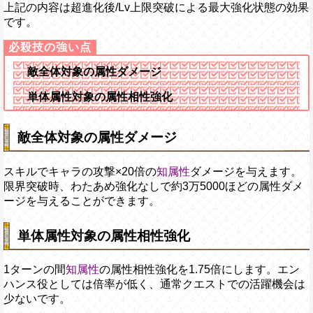
上記の内容は超進化後/Lv上限突破による最大強化状態の効果
です。
敵全体対象の属性ダメージ
単体属性対象の属性相性強化
敵全体対象の属性ダメージ
スキルでキャラの攻撃×20倍の
知属性
ダメージを与えます。
限界突破時、わたあめ強化なしで約3万5000ほどの属性ダメ
ージを与えることができます。
単体属性対象の属性相性強化
1ターンの間
知属性
の属性相性強化を1.75倍にします。エン
ハンス役としては倍率が低く、通常クエストでの活躍機会は
少ないです。