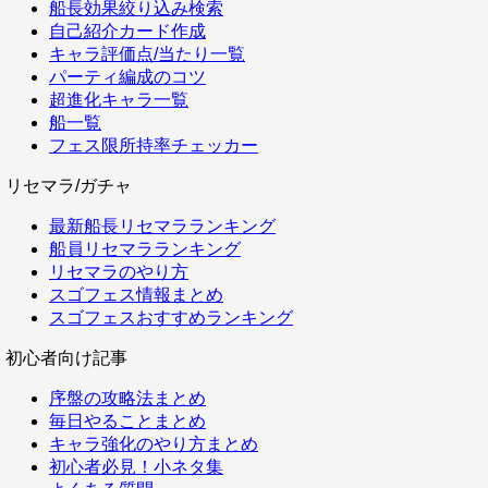
船長効果絞り込み検索
自己紹介カード作成
キャラ評価点/当たり一覧
パーティ編成のコツ
超進化キャラ一覧
船一覧
フェス限所持率チェッカー
リセマラ/ガチャ
最新船長リセマラランキング
船員リセマラランキング
リセマラのやり方
スゴフェス情報まとめ
スゴフェスおすすめランキング
初心者向け記事
序盤の攻略法まとめ
毎日やることまとめ
キャラ強化のやり方まとめ
初心者必見！小ネタ集