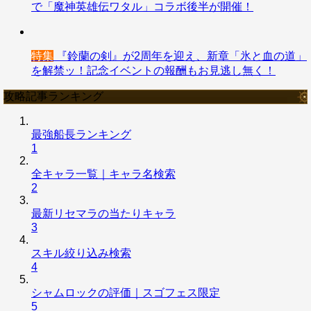
で「魔神英雄伝ワタル」コラボ後半が開催！
特集
『鈴蘭の剣』が2周年を迎え、新章「氷と血の道」
を解禁ッ！記念イベントの報酬もお見逃し無く！
攻略記事ランキング
最強船長ランキング
1
全キャラ一覧｜キャラ名検索
2
最新リセマラの当たりキャラ
3
スキル絞り込み検索
4
シャムロックの評価｜スゴフェス限定
5