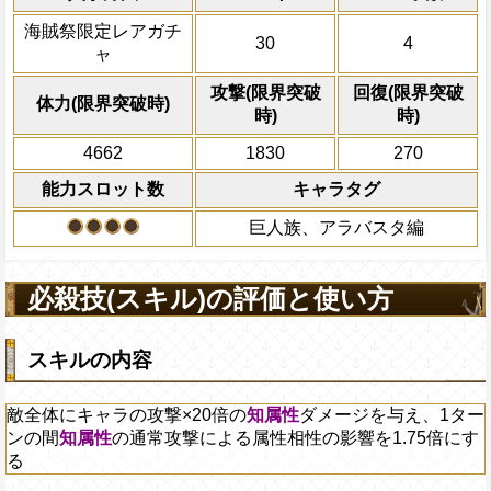
突タイプの敵の攻撃ダウンLv.5、防御
全プレイヤーの一味の[
海賊祭限定レアガチ
必殺技
30
4
Lv3
最大Lv.120
全てのスロットを自属
ャ
換し、一味の必殺ター
最大Lv.130
利効果を1ターン延長
攻撃(限界突破
回復(限界突破
海賊祭必殺技：横大範囲の敵に攻撃×
体力(限界突破時)
時)
時)
Lv4
ジを与え、残り時間が60秒以下の時、
2ターンの間敵全体の
アクション
ダメージを与え、一味に[ドリー]が
を30%下げ、斬撃タイ
4662
1830
270
敵の攻撃ダウンLv.10(15秒)、速度ダウ
げる
能力スロット数
キャラタグ
最大Lv.150
Lv5
海賊祭耐性：必殺封じを回避、
心
属
巨人族、アラバスタ編
メージを35%軽減する
必殺技(スキル)の評価と使い方
スキルの内容
敵全体にキャラの攻撃×20倍の
知属性
ダメージを与え、1ター
ンの間
知属性
の通常攻撃による属性相性の影響を1.75倍にす
る