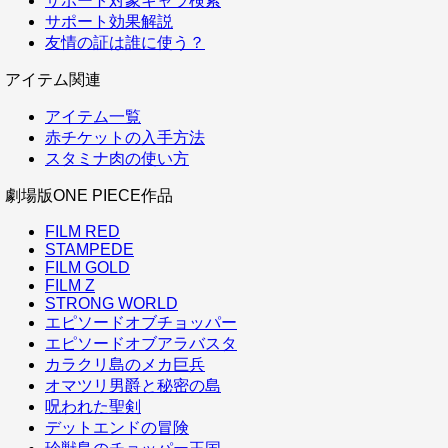
サポート対象キャラ検索
サポート効果解説
友情の証は誰に使う？
アイテム関連
アイテム一覧
赤チケットの入手方法
スタミナ肉の使い方
劇場版ONE PIECE作品
FILM RED
STAMPEDE
FILM GOLD
FILM Z
STRONG WORLD
エピソードオブチョッパー
エピソードオブアラバスタ
カラクリ島のメカ巨兵
オマツリ男爵と秘密の島
呪われた聖剣
デットエンドの冒険