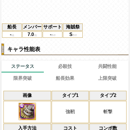
船長
メンバー
サポート
海賊祭
-
7.0
-
S
キャラ性能表
ステータス
必殺技
共闘性能
限界突破
船長効果
上限突破
能力
通常
13→13ターン
通常時
習得する効果
レベル上限突破
共闘性能
限界突破
画像
タイプ1
タイプ2
知属性
Lv1
最大Lv.105
の攻撃を2.5倍、体力を1.2倍にする
冒険開始時の必殺ター
通常時
知属性
の基礎ステータスが+30され
属性
キャラの攻撃を6倍
敵全体にキャラの攻撃×20倍の
最大Lv.110
Lv上限突破
知属性
ダメ
船長効果
強靭
斬撃
心属性
から受けるダメージを5%減ら
にし、他の属性キャラの
ーンの間
海賊祭能力：
知属性
の通常攻撃による属性相性の
知
属性の仲間の体力アッ
倍、体力を1.25倍にす
にする
Lv2
アップLv.6、ダメージを与えた時、
知属性
から受けるダメージを5%減ら
入手方法
仲間の攻撃アップLv.2、一味に[ド
コスト
ターン数：12
コンボ数
上限突破