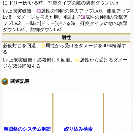
に[ドリー]がいる時、打突タイプの敵の防御ダウンLv.5
Lv上限突破後：
知
属性の仲間の体力アップLv.6、速度アップ
Lv.6、ダメージを与えた時、4回まで
知
属性の仲間の攻撃ア
ップLv.2、一味に[ドリー]がいる時、打突タイプの敵の攻撃
ダウンLv.5、防御ダウンLv.5
耐性
必殺封じを回避、
心
属性から受けるダメージを30%軽減す
る
Lv.上限突破後：必殺封じを回避、
心
属性から受けるダメー
ジを35%軽減する
関連記事
海賊祭のシステム解説
絞り込み検索