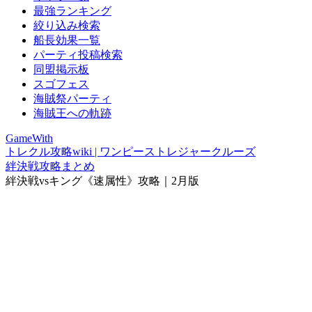
最強ランキング
絞り込み検索
船長効果一覧
パーティ投稿検索
同盟掲示板
スゴフェス
海賊祭パーティ
海賊王への軌跡
GameWith
トレクル攻略wiki | ワンピーストレジャークルーズ
絆決戦攻略まとめ
絆決戦vsキング《速属性》攻略｜2月版