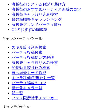
海賊祭のシステム解説と遊び方
海賊祭のおすすめパーティと編成のコツ
海賊祭キャラ絞り込み検索
最強海賊祭キャラランキング
海賊祭グランドパーティ情報
GPのおすすめ編成例
キャラ/パーティ/ツール
スキル絞り込み検索
パーティ投稿検索
パーティ投稿使い方解説
海賊祭キャラ絞り込み検索
船長効果絞り込み検索
自己紹介カード作成
キャラ評価点/当たり一覧
パーティ編成のコツ
超進化キャラ一覧
船一覧
フェス限所持率チェッカー
リセマラ/ガチャ