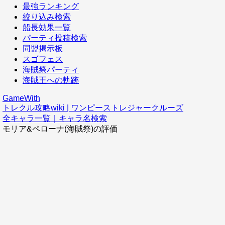
最強ランキング
絞り込み検索
船長効果一覧
パーティ投稿検索
同盟掲示板
スゴフェス
海賊祭パーティ
海賊王への軌跡
GameWith
トレクル攻略wiki | ワンピーストレジャークルーズ
全キャラ一覧｜キャラ名検索
モリア&ペローナ(海賊祭)の評価