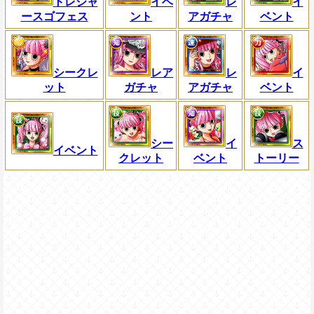
トレジャ
イベ
レ
イ
ースゴフェス
ント
アガチャ
ベント
シークレ
レア
レ
イ
ット
ガチャ
アガチャ
ベント
シー
イ
ス
イベント
クレット
ベント
トーリー