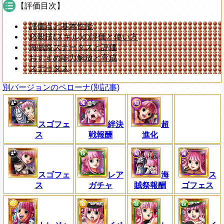
【評価目次】
評価点と基本性能
必殺技(スキル)の評価と使い方
海賊祭ステータスと評価
おすすめ能力解放と育成
ステータス
別バージョンのペローナ(別記事)
スゴフェ
絆決
超
ス
戦報酬
進化
スゴフェ
レア
海
ス
ス
ガチャ
賊祭報酬
ゴフェス