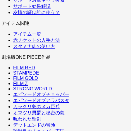
サポート対象キャラ検索
サポート効果解説
友情の証は誰に使う？
アイテム関連
アイテム一覧
赤チケットの入手方法
スタミナ肉の使い方
劇場版ONE PIECE作品
FILM RED
STAMPEDE
FILM GOLD
FILM Z
STRONG WORLD
エピソードオブチョッパー
エピソードオブアラバスタ
カラクリ島のメカ巨兵
オマツリ男爵と秘密の島
呪われた聖剣
デットエンドの冒険