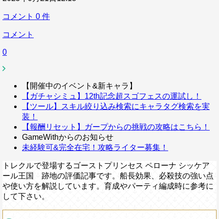
コメント
0
件
コメント
0
【開催中のイベント&新キャラ】
【ガチャシミュ】12th記念超スゴフェスの運試し！
【ツール】スキル絞り込み検索にキャラタグ検索を実
装！
【報酬リセット】ガープからの挑戦の攻略はこちら！
GameWithからのお知らせ
未経験可&完全在宅！攻略ライター募集！
トレクルで登場するゴーストプリンセス ペローナ シッケア
ール王国 跡地の評価記事です。船長効果、必殺技の強い点
や使い方を解説しています。育成やパーティ編成時に参考に
して下さい。