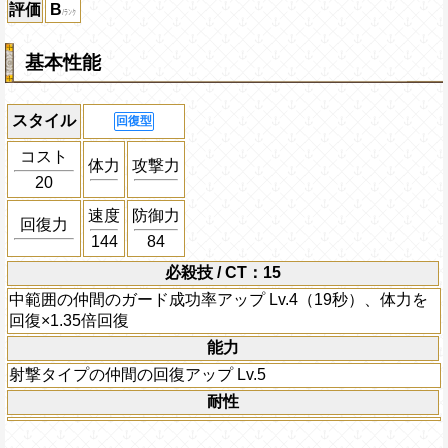
評価
B
基本性能
スタイル
回復型
コスト
体力
攻撃力
20
速度
防御力
回復力
144
84
必殺技 / CT：15
中範囲の仲間のガード成功率アップ Lv.4（19秒）、体力を
回復×1.35倍回復
能力
射撃タイプの仲間の回復アップ Lv.5
耐性