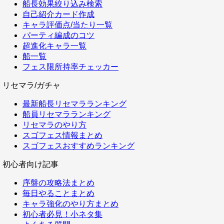
船長効果絞り込み検索
自己紹介カード作成
キャラ評価点/当たり一覧
パーティ編成のコツ
超進化キャラ一覧
船一覧
フェス限所持率チェッカー
リセマラ/ガチャ
最新船長リセマラランキング
船員リセマラランキング
リセマラのやり方
スゴフェス情報まとめ
スゴフェスおすすめランキング
初心者向け記事
序盤の攻略法まとめ
毎日やることまとめ
キャラ強化のやり方まとめ
初心者必見！小ネタ集