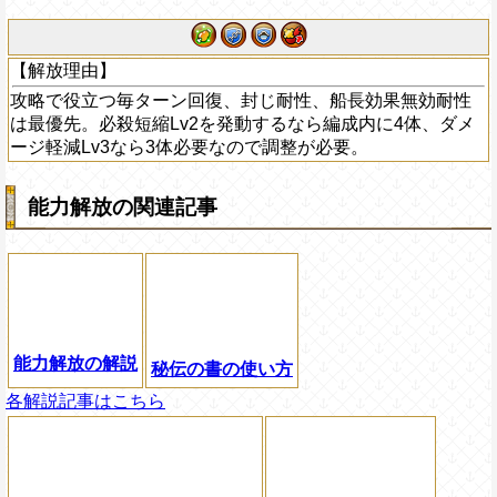
【解放理由】
攻略で役立つ毎ターン回復、封じ耐性、船長効果無効耐性
は最優先。必殺短縮Lv2を発動するなら編成内に4体、ダメ
ージ軽減Lv3なら3体必要なので調整が必要。
能力解放の関連記事
能力解放の解説
秘伝の書の使い方
各解説記事はこちら