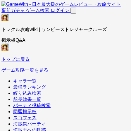
事前ガチャ
ゲーム検索
ログイン
トレクル攻略wiki | ワンピーストレジャークルーズ
掲示板Q&A
トップに戻る
ゲーム攻略一覧を見る
キャラ一覧
最強ランキング
絞り込み検索
船長効果一覧
パーティ投稿検索
同盟掲示板
スゴフェス
海賊祭パーティ
海賊王への軌跡