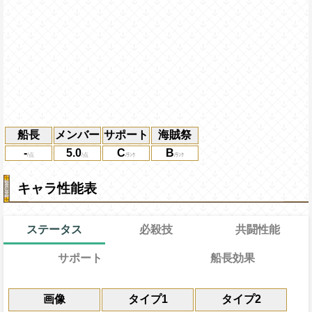
船長
メンバー
サポート
海賊祭
-
5.0
C
B
キャラ性能表
ステータス
必殺技
共闘性能
サポート
船長効果
通常
20→15ターン
共闘性能
通常時
効果
限界突破
画像
タイプ1
タイプ2