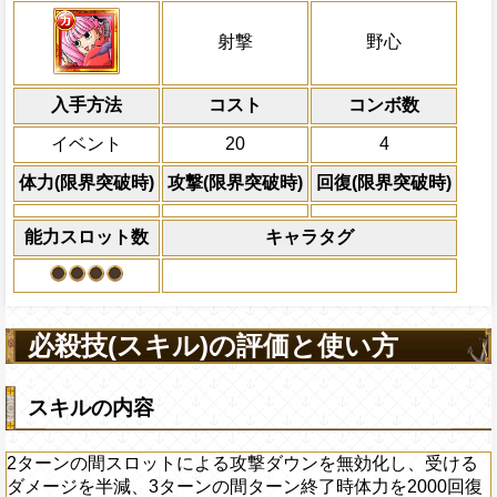
自分の基礎回復力の9%をサポート対象キ
射撃タイプキャラの攻撃を2.25倍、体力を
冒険開始時の必殺ター
通常時
力に上乗せする
けるダメージを10%減らす
属性
キャラの攻撃を6倍
2ターンの間スロットによる攻撃ダウンを
船長効果
射撃
野心
にし、他の属性キャラの
るダメージを半減、3ターンの間ターン終了
Lv上限突破
対象
倍、体力を1.25倍にす
回復する
ミホーク ゾロ
入手方法
コスト
ターン数：12
コンボ数
上限突破
全プレイヤーにかかっ
イベント
20
4
必殺技
態異常アイコンを2タ
ャラの回復×80倍の
体力(限界突破時)
攻撃(限界突破時)
回復(限界突破時)
力を回復する
2ターンの間敵全体の
能力スロット数
キャラタグ
アクション
を30%下げ、野心タイ
げる
必殺技(スキル)の評価と使い方
スキルの内容
2ターンの間スロットによる攻撃ダウンを無効化し、受ける
ダメージを半減、3ターンの間ターン終了時体力を2000回復