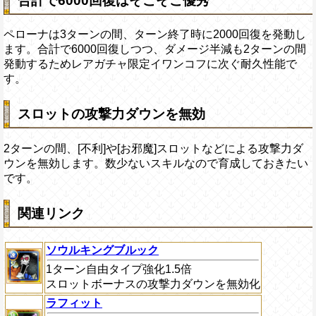
合計で6000回復はそこそこ優秀
ペローナは3ターンの間、ターン終了時に2000回復を発動し
ます。合計で6000回復しつつ、ダメージ半減も2ターンの間
発動するためレアガチャ限定イワンコフに次ぐ耐久性能で
す。
スロットの攻撃力ダウンを無効
2ターンの間、[不利]や[お邪魔]スロットなどによる攻撃力ダ
ウンを無効します。数少ないスキルなので育成しておきたい
です。
関連リンク
ソウルキングブルック
1ターン自由タイプ強化1.5倍
スロットボーナスの攻撃力ダウンを無効化
ラフィット