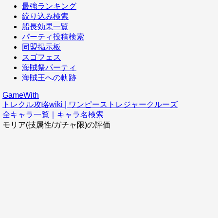
最強ランキング
絞り込み検索
船長効果一覧
パーティ投稿検索
同盟掲示板
スゴフェス
海賊祭パーティ
海賊王への軌跡
GameWith
トレクル攻略wiki | ワンピーストレジャークルーズ
全キャラ一覧｜キャラ名検索
モリア(技属性/ガチャ限)の評価