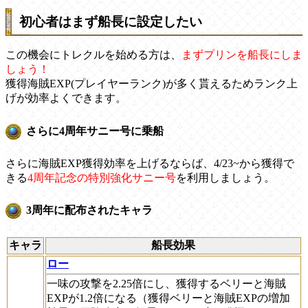
初心者はまず船長に設定したい
この機会にトレクルを始める方は、
まずプリンを船長にしま
しょう！
獲得海賊EXP(プレイヤーランク)が多く貰えるためランク上
げが効率よくできます。
さらに4周年サニー号に乗船
さらに海賊EXP獲得効率を上げるならば、4/23~から獲得で
きる
4周年記念の特別強化サニー号
を利用しましょう。
3周年に配布されたキャラ
キャラ
船長効果
ロー
一味の攻撃を2.25倍にし、獲得するベリーと海賊
EXPが1.2倍になる（獲得ベリーと海賊EXPの増加