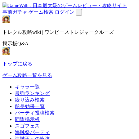
事前ガチャ
ゲーム検索
ログイン
トレクル攻略wiki | ワンピーストレジャークルーズ
掲示板Q&A
トップに戻る
ゲーム攻略一覧を見る
キャラ一覧
最強ランキング
絞り込み検索
船長効果一覧
パーティ投稿検索
同盟掲示板
スゴフェス
海賊祭パーティ
海賊王への軌跡