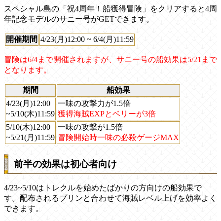
スペシャル島の「祝4周年！船獲得冒険」をクリアすると4周
年記念モデルのサニー号がGETできます。
開催期間
4/23(月)12:00 ~ 6/4(月)11:59
冒険は6/4まで開催されますが、サニー号の船効果は5/21まで
となります。
期間
船効果
4/23(月)12:00
一味の攻撃力が1.5倍
~5/10(木)11:59
獲得海賊EXPとベリーが3倍
5/10(木)12:00
一味の攻撃が1.5倍
~5/21(月)11:59
冒険開始時一味の必殺ゲージMAX
前半の効果は初心者向け
4/23~5/10はトレクルを始めたばかりの方向けの船効果で
す。配布されるプリンと合わせて海賊レベル上げを効率よく
できます。