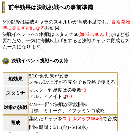
前半効果は決戦挑戦への事前準備
5/10以降は編成キャラのスキルLvが育成不足でも、
冒険開始
時に発動可能になる
船効果。
決戦イベントへの挑戦はスタミナ60(
海賊Lv80以上
)がほど必
要なため、一気に海賊lv上げをすると決戦キャラの育成もス
ムーズになります。
決戦イベント挑戦への切符
5/10~船効果が変更
船効果
スキルLv上げが不完全でも攻略で使える
マスター難易度は必要数
40
スタミナ
アルティメイトは
60
4/23~一部の決戦が常設開催
対象の決戦
目標：ミホーク、ドフラミンゴ攻略
集めたキャラを
スキルアップ率4倍
で合成
育成
開催期間：5/11(金)~5/16(水)