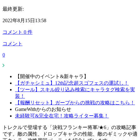
最終更新:
2022年8月15日13:58
コメント
0
件
コメント
0
【開催中のイベント&新キャラ】
【ガチャシミュ】12th記念超スゴフェスの運試し！
【ツール】スキル絞り込み検索にキャラタグ検索を実
装！
【報酬リセット】ガープからの挑戦の攻略はこちら！
GameWithからのお知らせ
未経験可&完全在宅！攻略ライター募集！
トレクルで登場する「決戦フランキー将軍/★6」の攻略記事
です。敵の属性、ドロップキャラの性能、敵のギミックや適