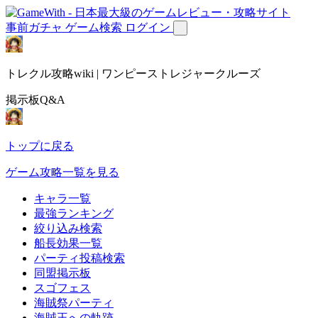
事前ガチャ
ゲーム検索
ログイン
トレクル攻略wiki | ワンピーストレジャークルーズ
掲示板Q&A
トップに戻る
ゲーム攻略一覧を見る
キャラ一覧
最強ランキング
絞り込み検索
船長効果一覧
パーティ投稿検索
同盟掲示板
スゴフェス
海賊祭パーティ
海賊王への軌跡