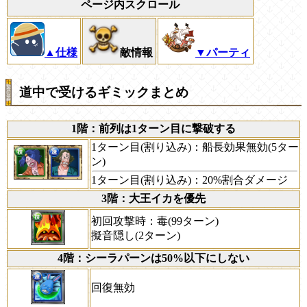
ページ内スクロール
▲仕様
敵情報
▼パーティ
道中で受けるギミックまとめ
1階：前列は1ターン目に撃破する
1ターン目(割り込み)：船長効果無効(5ター
ン)
1ターン目(割り込み)：20%割合ダメージ
3階：大王イカを優先
初回攻撃時：毒(99ターン)
擬音隠し(2ターン)
4階：シーラパーンは50%以下にしない
回復無効