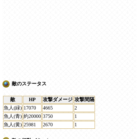
敵のステータス
敵
HP
攻撃ダメージ
攻撃間隔
魚人(緑)
17070
4665
2
魚人(青)
約20000
3750
1
魚人(黄)
25981
2670
1