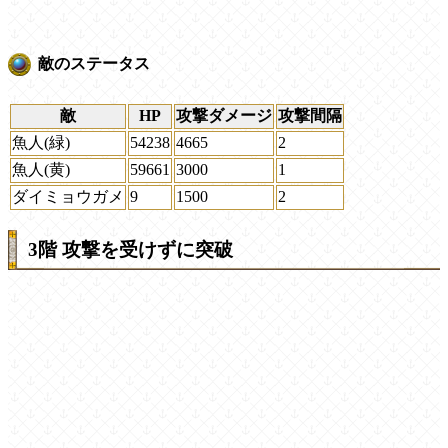
敵のステータス
敵
HP
攻撃ダメージ
攻撃間隔
魚人(緑)
54238
4665
2
魚人(黄)
59661
3000
1
ダイミョウガメ
9
1500
2
3階 攻撃を受けずに突破