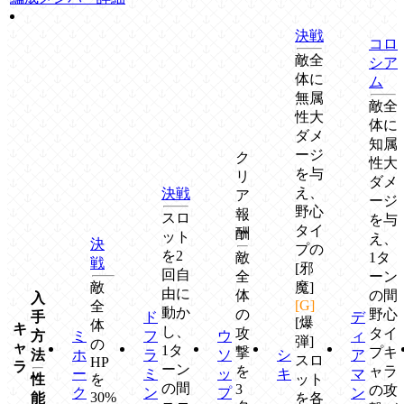
決戦
コロ
敵全
シア
体に
ム
無属
敵全
性大
体に
ダメ
知属
ージ
ク
性大
を与
リ
ダメ
え、
決戦
ア
ージ
野心
報
スロ
を与
タイ
酬
ット
え、
決
プの
を2
敵
1タ
戦
[邪
回自
全
ーン
敵
魔]
由に
体
の間
入
[G]
全
動か
の
野心
手
ド
デ
[爆
体
キ
し、
攻
タイ
方
ミ
フ
ウ
ィ
弾]
の
ャ
1タ
撃
プキ
法
ホ
ラ
ソ
シ
ア
スロ
HP
ラ
ーン
を
ャラ
ー
ミ
ッ
キ
マ
性
を
ット
の間
3
の攻
ク
ン
プ
ン
30%
能
を各