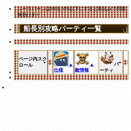
シーラパーンはHPを50%以下にすると割込みで回復
無効(3ター
船長別攻略パーティ一覧
ページ内スク
パ
▲
▲
ロール
仕様
敵情報
ーティ