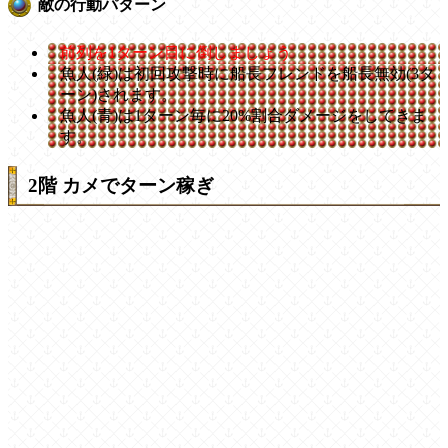
敵の行動パターン
前列を1ターン目に倒しましょう
魚人(緑)は初回攻撃時に船長フレンドを船長無効(3タ
ーン)されます。
魚人(青)は1ターン毎に20%割合ダメージをしてきま
す。
2階 カメでターン稼ぎ