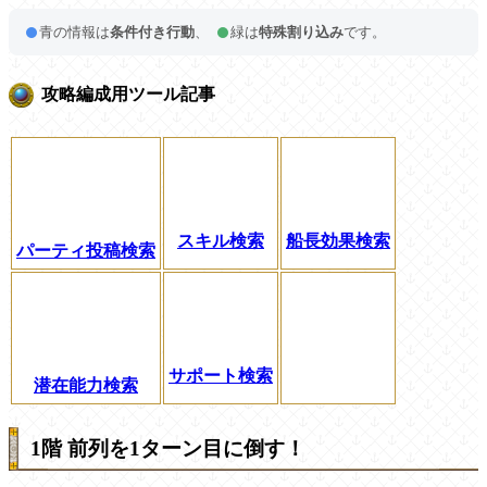
青の情報は
条件付き行動
、
緑は
特殊割り込み
です。
攻略編成用ツール記事
スキル検索
船長効果検索
パーティ投稿検索
サポート検索
潜在能力検索
1階 前列を1ターン目に倒す！