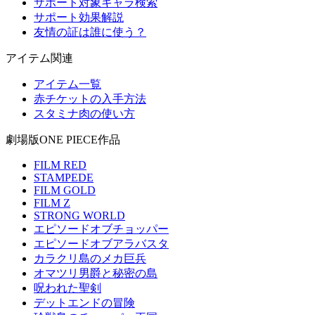
サポート対象キャラ検索
サポート効果解説
友情の証は誰に使う？
アイテム関連
アイテム一覧
赤チケットの入手方法
スタミナ肉の使い方
劇場版ONE PIECE作品
FILM RED
STAMPEDE
FILM GOLD
FILM Z
STRONG WORLD
エピソードオブチョッパー
エピソードオブアラバスタ
カラクリ島のメカ巨兵
オマツリ男爵と秘密の島
呪われた聖剣
デットエンドの冒険