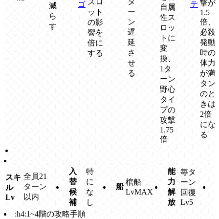
タ
スロ
撃が
ゴ
テ
減
自属
ー
ット
1.5
ら
性ス
ン
倍、
の影
す
ロッ
遅
必殺
響を
トに
延
発動
倍に
変
さ
時の
する
換、
せ
体力
1タ
る
が満
ーン
タン
野心
のと
タイ
きは
プの
2倍
攻撃
にな
1.75
る
倍
入
特
能
毎タ
全員21
スキ
替
に
力
棺船
ーン
ターン
船
ル
候
な
LvMAX
解
回復
以内
Lv
補
し
放
Lv5
:h4:1~4階の攻略手順