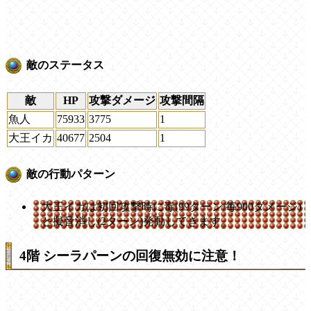
敵のステータス
敵
HP
攻撃ダメージ
攻撃間隔
魚人
75933
3775
1
大王イカ
40677
2504
1
敵の行動パターン
大王イカは初回攻撃時に毒(99ターン/毎900ダメージ)
と擬音消し(2ターン)発動してきます。
4階 シーラパーンの回復無効に注意！