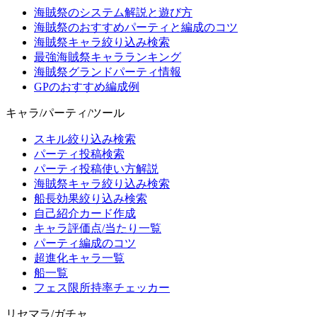
海賊祭のシステム解説と遊び方
海賊祭のおすすめパーティと編成のコツ
海賊祭キャラ絞り込み検索
最強海賊祭キャラランキング
海賊祭グランドパーティ情報
GPのおすすめ編成例
キャラ/パーティ/ツール
スキル絞り込み検索
パーティ投稿検索
パーティ投稿使い方解説
海賊祭キャラ絞り込み検索
船長効果絞り込み検索
自己紹介カード作成
キャラ評価点/当たり一覧
パーティ編成のコツ
超進化キャラ一覧
船一覧
フェス限所持率チェッカー
リセマラ/ガチャ