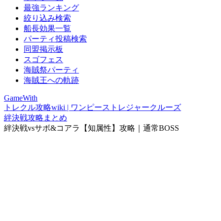
最強ランキング
絞り込み検索
船長効果一覧
パーティ投稿検索
同盟掲示板
スゴフェス
海賊祭パーティ
海賊王への軌跡
GameWith
トレクル攻略wiki | ワンピーストレジャークルーズ
絆決戦攻略まとめ
絆決戦vsサボ&コアラ【知属性】攻略｜通常BOSS