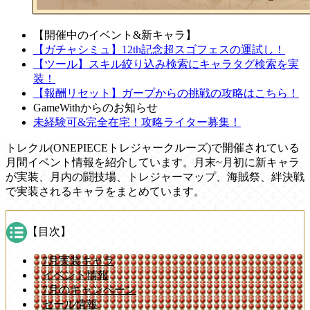
【開催中のイベント&新キャラ】
【ガチャシミュ】12th記念超スゴフェスの運試し！
【ツール】スキル絞り込み検索にキャラタグ検索を実
装！
【報酬リセット】ガープからの挑戦の攻略はこちら！
GameWithからのお知らせ
未経験可&完全在宅！攻略ライター募集！
トレクル(ONEPIECEトレジャークルーズ)で開催されている
月間イベント情報を紹介しています。月末~月初に新キャラ
が実装、月内の闘技場、トレジャーマップ、海賊祭、絆決戦
で実装されるキャラをまとめています。
【目次】
7月実装キャラ
イベント情報
7月のキャンペーン
セール情報