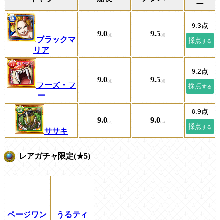
ー
9.0
9.5
ブラックマ
リア
9.0
9.5
フーズ・フ
ー
9.0
9.0
ササキ
レアガチャ限定(★5)
ページワン
うるティ