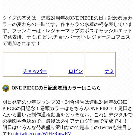
クイズの答えは「連載24周年&ONE PIECEの日」記念巻頭カ
ラーの麦わらの一味です。各キャラの水着の柄を表していま
す。フランキーはトレジャーマップのボスキャラシルエット
で発表済、ナミ,ロビン,チョッパーがトレジャースゴフェス
で追加されます！
チョッパー
ロビン
ナミ
ONE PIECEの日記念巻頭カラーはこちら
明日発売の少年ジャンプ33・34合併号は連載24周年&ONE
PIECEの日記念！巻頭カラーはもちろんONE PIECE！尾田さ
んから届いた制作過程動画をどうぞなお、これはデジタルで
の構図や色決めで、最後は必ずアナログ作画で完成です！
明日はいろんな発表盛り沢山なので是非このTwitterも注目し
てね
pic.twitter.com/WIHzRmwRVt