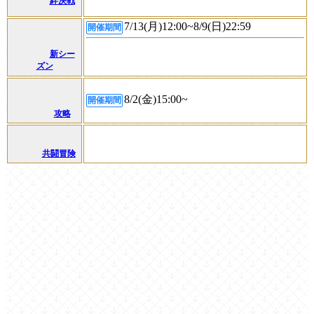
絆決戦
7/13(月)12:00~8/9(日)22:59
開催期間
新シー
ズン
8/2(金)15:00~
開催期間
攻略
共闘冒険