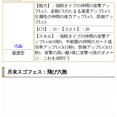
【能力】
：強靭タイプの仲間の攻撃アッ
プLv.5、必殺CTのたまる速度アップLv.3、
技
属性の仲間の体力アップLv.5、防御アッ
プLv.5
【CT】
：31 /
【コスト】
：20
【スキル】
：強靭タイプの仲間の攻撃ア
ップLv.6(10秒)、中範囲の仲間のガード成
ペル
功率アップLv.5(15秒)、防御アップLv.5(15
秒)、攻撃の高い敵1体に攻撃×2倍のダメー
援護型
ジ、これを4回行う
月末スゴフェス：飛び六胞