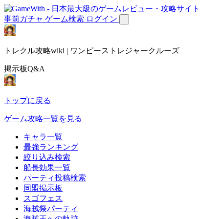
事前ガチャ
ゲーム検索
ログイン
トレクル攻略wiki | ワンピーストレジャークルーズ
掲示板Q&A
トップに戻る
ゲーム攻略一覧を見る
キャラ一覧
最強ランキング
絞り込み検索
船長効果一覧
パーティ投稿検索
同盟掲示板
スゴフェス
海賊祭パーティ
海賊王への軌跡