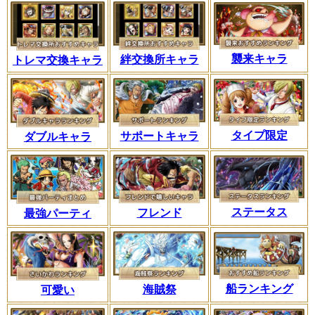
襲来キャラ
絆交換所キャラ
トレマ交換キャラ
タイプ限定
サポートキャラ
ダブルキャラ
ステータス
フレンド
最強パーティ
船ランキング
海賊祭
可愛い