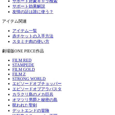
サポート対象キャラ検索
サポート効果解説
友情の証は誰に使う？
アイテム関連
アイテム一覧
赤チケットの入手方法
スタミナ肉の使い方
劇場版ONE PIECE作品
FILM RED
STAMPEDE
FILM GOLD
FILM Z
STRONG WORLD
エピソードオブチョッパー
エピソードオブアラバスタ
カラクリ島のメカ巨兵
オマツリ男爵と秘密の島
呪われた聖剣
デットエンドの冒険