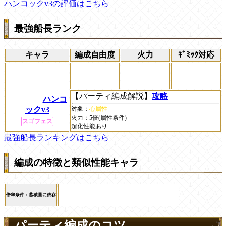
ハンコックv3の評価はこちら
最強船長ランク
キャラ
編成自由度
火力
ｷﾞﾐｯｸ対応
【パーティ編成解説】
攻略
ハンコ
ックv3
対象：
心属性
火力：
5倍(属性条件)
スゴフェス
超化性能あり
最強船長ランキングはこちら
編成の特徴と類似性能キャラ
倍率条件：蓄積量に依存
パーティ編成のコツ