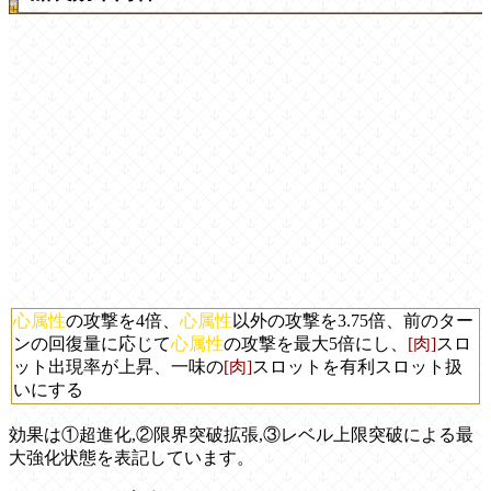
心属性
の攻撃を4倍、
心属性
以外の攻撃を3.75倍、前のター
ンの回復量に応じて
心属性
の攻撃を最大5倍にし、
[肉]
スロ
ット出現率が上昇、一味の
[肉]
スロットを有利スロット扱
いにする
効果は①超進化,②限界突破拡張,③レベル上限突破による最
大強化状態を表記しています。