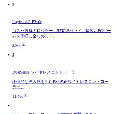
3
Logicool G F310r
コスパ抜群のロジクール製有線パッド。幅広いPCゲー
ムを手軽に楽しめます。
2,860円
4
DualSense ワイヤレスコントローラー
圧倒的な没入感を生むPS5純正ワイヤレスコントロー
ラー。
11,480円