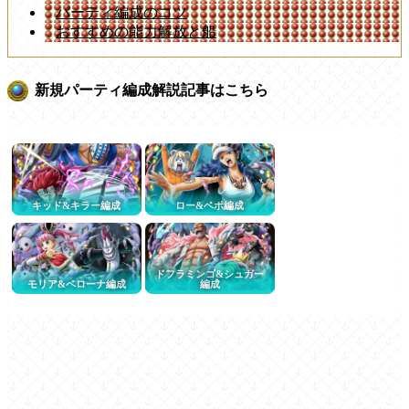
パーティ編成のコツ
おすすめの能力解放と船
新規パーティ編成解説記事はこちら
キッド&キラー編成
ロー&ベポ編成
ドフラミンゴ&シュガー
モリア&ペローナ編成
編成