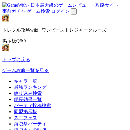
事前ガチャ
ゲーム検索
ログイン
トレクル攻略wiki | ワンピーストレジャークルーズ
掲示板Q&A
トップに戻る
ゲーム攻略一覧を見る
キャラ一覧
最強ランキング
絞り込み検索
船長効果一覧
パーティ投稿検索
同盟掲示板
スゴフェス
海賊祭パーティ
海賊王への軌跡