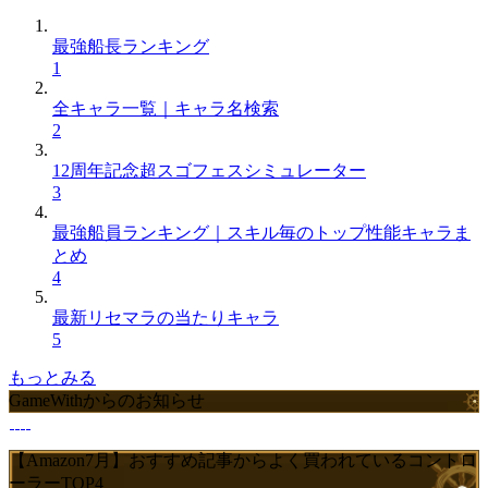
最強船長ランキング
1
全キャラ一覧｜キャラ名検索
2
12周年記念超スゴフェスシミュレーター
3
最強船員ランキング｜スキル毎のトップ性能キャラま
とめ
4
最新リセマラの当たりキャラ
5
もっとみる
GameWithからのお知らせ
【Amazon7月】おすすめ記事からよく買われているコントロ
ーラーTOP4