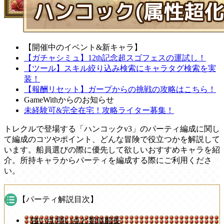
【開催中のイベント&新キャラ】
【ガチャシミュ】12th記念超スゴフェスの運試し！
【ツール】スキル絞り込み検索にキャラタグ検索を実
装！
【報酬リセット】ガープからの挑戦の攻略はこちら！
GameWithからのお知らせ
未経験可&完全在宅！攻略ライター募集！
トレクルで登場する「ハンコックv3」のパーティ編成に関し
て編成のコツやポイント、どんな冒険で役立つかを解説して
います。船員選びの際に優先して欲しいおすすめキャラを紹
介。所持キャラからパーティを編成する際にご利用くださ
い。
【パーティ解説目次】
強い点/弱い点と類似船長