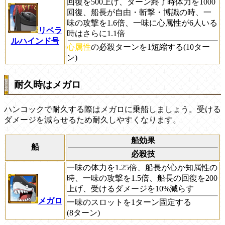
回復を500上げ、ターン終了時体力を1000
回復、船長が自由・斬撃・博識の時、一
味の攻撃を1.6倍、一味に心属性が6人いる
リベラ
時はさらに1.1倍
ルハインド号
心属性
の必殺ターンを1短縮する(10ター
ン)
耐久時はメガロ
ハンコックで耐久する際はメガロに乗船しましょう。受ける
ダメージを減らせるため耐久しやすくなります。
船効果
船
必殺技
一味の体力を1.25倍、船長が心か知属性の
時、一味の攻撃を1.5倍、船長の回復を200
上げ、受けるダメージを10%減らす
メガロ
一味のスロットを1ターン固定する
(8ターン)