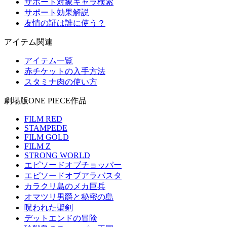
サポート対象キャラ検索
サポート効果解説
友情の証は誰に使う？
アイテム関連
アイテム一覧
赤チケットの入手方法
スタミナ肉の使い方
劇場版ONE PIECE作品
FILM RED
STAMPEDE
FILM GOLD
FILM Z
STRONG WORLD
エピソードオブチョッパー
エピソードオブアラバスタ
カラクリ島のメカ巨兵
オマツリ男爵と秘密の島
呪われた聖剣
デットエンドの冒険