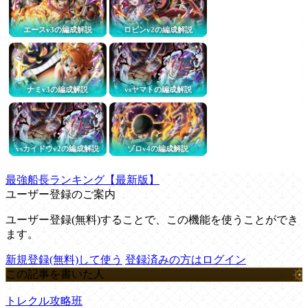
エースv3の編成解説
ロビンv2の編成解説
ナミv3の編成解説
vsヤマトの編成解説
vsカイドウv2の編成解説
ゾロv4の編成解説
最強船長ランキング【最新版】
ユーザー登録のご案内
ユーザー登録(無料)することで、この機能を使うことができ
ます。
新規登録(無料)して使う
登録済みの方はログイン
この記事を書いた人
トレクル攻略班