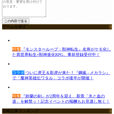
ゲームを探す
特集
『モンスターループ：獣神転生』名将がケモ化し
た異世界転生×獣神進化RPG。事前登録受付中！
コラボ
ついに虎王＆影虎が来た！『鋼嵐 - メカラシ』
で「魔神英雄伝ワタル」コラボ後半が開催！
特集
『鈴蘭の剣』が2周年を迎え、新章「氷と血の
道」を解禁ッ！記念イベントの報酬もお見逃し無く！
攻略記事ランキング