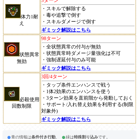
3ターン
・スキルで解除する
・毒や追撃で倒す
体力1耐
・スキルダメージで倒す
え
ギミック解説はこちら
98ターン
・全状態異常の付与が無効
・状態異常時ダメージ量強化は不可
状態異常
・強制遅延付与のみ可能
無効
ギミック解説はこちら
3回/4ターン
・タップ条件エンハンスで戦う
・1体2効果のエンハンスを使う
・3ターン効果を直前階から発動しておく
必殺使用
・サポート/入れ替え効果を利用する(制限
回数制限
対象外)
ギミック解説はこちら
青の情報は
条件付き行動
、
緑は
特殊割り込み
です。