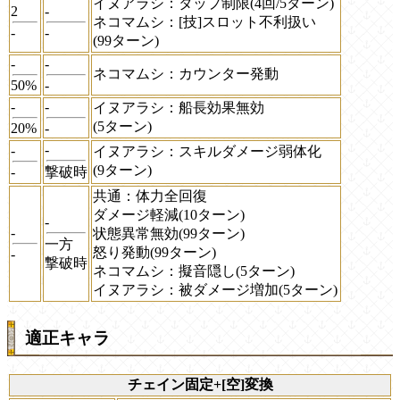
イヌアラシ：タップ制限(4回/5ターン)
2
-
ネコマムシ：[技]スロット不利扱い
-
-
(99ターン)
-
-
ネコマムシ：カウンター発動
50%
-
-
-
イヌアラシ：船長効果無効
(5ターン)
20%
-
-
-
イヌアラシ：スキルダメージ弱体化
(9ターン)
-
撃破時
共通：体力全回復
ダメージ軽減(10ターン)
-
-
状態異常無効(99ターン)
一方
怒り発動(99ターン)
-
撃破時
ネコマムシ：擬音隠し(5ターン)
イヌアラシ：被ダメージ増加(5ターン)
適正キャラ
チェイン固定+[空]変換