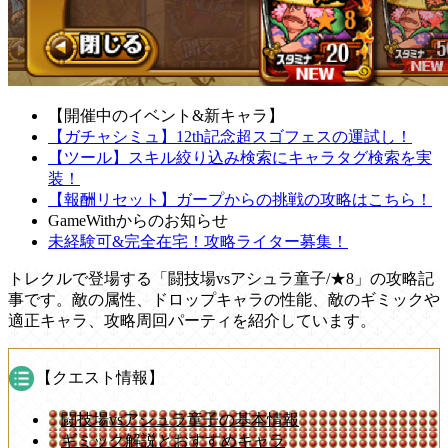
【開催中のイベント&新キャラ】
【ガチャシミュ】12th記念超スゴフェスの運試し！
【ツール】スキル絞り込み検索にキャラタグ検索を実
装！
【報酬リセット】ガープからの挑戦の攻略はこちら！
GameWithからのお知らせ
未経験可&完全在宅！攻略ライター募集！
トレクルで登場する「闘技場vsアシュラ童子/★8」の攻略記
事です。敵の属性、ドロップキャラの性能、敵のギミックや
適正キャラ、攻略周回パーティを紹介しています。
【クエスト情報】
闘技場vsアシュラ童子の基本情報
ギミック解説とおすすめキャラ