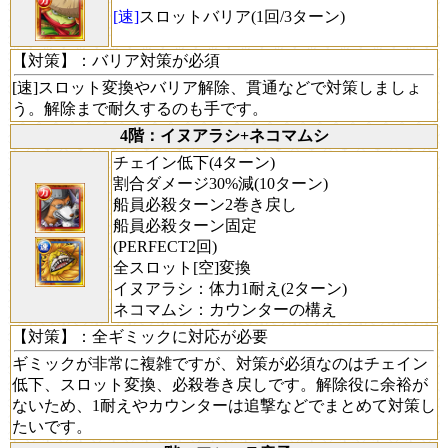
[速]
スロットバリア(1回/3ターン)
【対策】
：バリア対策が必須
[速]スロット変換やバリア解除、貫通などで対策しましょ
う。解除まで耐久するのも手です。
4階：イヌアラシ+ネコマムシ
チェイン低下(4ターン)
割合ダメージ30%減(10ターン)
船員必殺ターン2巻き戻し
船員必殺ターン固定
(PERFECT2回)
全スロット[空]変換
イヌアラシ：体力1耐え(2ターン)
ネコマムシ：カウンターの構え
【対策】
：全ギミックに対応が必要
ギミックが非常に複雑ですが、対策が必須なのはチェイン
低下、スロット変換、必殺巻き戻しです。解除役に余裕が
ないため、1耐えやカウンターは追撃などでまとめて対策し
たいです。