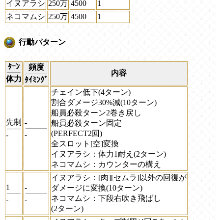
イヌアラシ
250万
4500
1
ネコマムシ
250万
4500
1
行動パターン
ﾀｰﾝ
頻度
内容
体力
ﾀｲﾐﾝｸﾞ
チェイン低下(4ターン)
割合ダメージ30%減(10ターン)
船員必殺ターン2巻き戻し
先制
-
船員必殺ターン固定
(PERFECT2回)
-
-
全スロット[空]変換
イヌアラシ：体力1耐え(2ターン)
ネコマムシ：カウンターの構え
イヌアラシ：[肉][セムラ]以外の回復が
1
-
ダメージに変換(10ターン)
ネコマムシ：下段右吹き飛ばし
-
-
(2ターン)