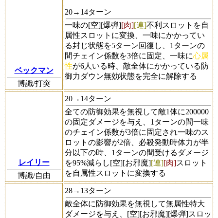
20→14ターン
一味の[空][爆弾]
[肉]
[連]
不利スロットを自
属性スロットに変換、一味にかかってい
る封じ状態を5ターン回復し、1ターンの
間チェイン係数を3倍に固定、一味に
心属
性
が6人いる時、敵全体にかかっている防
ベックマン
御力ダウン無効状態を完全に解除する
博識/打突
20→14ターン
全ての防御効果を無視して敵1体に200000
の固定ダメージを与え、1ターンの間一味
のチェイン係数が3倍に固定され一味のス
ロットの影響が2倍、必殺発動時体力が半
分以下の時、1ターンの間受けるダメージ
レイリー
を95%減らし[空][お邪魔]
[連]
[肉]
スロット
を自属性スロットに変換する
博識/自由
28→13ターン
敵全体に防御効果を無視して無属性特大
ダメージを与え、[空][お邪魔][爆弾]スロッ