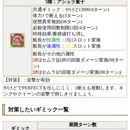
5階：アシュラ童子
共通ギミック：やけど(3000/4ターン)
体力1で耐える(3ターン)
状態異常無効(98ターン)
必殺使用回数制限(3回/4ターン)
特殊効果/蓄積値打ち消し
船長が
技属性
：
[知]
スロット変換
船長が
速属性
：
[心]
スロット変換
船長がその他の属性
[肉]
[セムラ]以外の回復ダメージ変換(98ター
ン)
[肉]
[セムラ]の回復ダメージ変換(98ターン)|
【対策】
：追撃が有効
やけどでPERFECTを出しにくく、1耐えも発動します。キ
ングやクイーンの追撃で倒しきりましょう。
対策したいギミック一覧
展開ターン数
ギミック