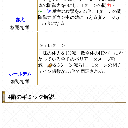
体の防御力を0にし、1ターンの間
力
・
技
・
速
属性の攻撃を2.25倍、1ターンの間
防御力ダウン中の敵に与えるダメージが
赤犬
1.75倍になる
格闘/射撃
19→13ターン
一味の体力を1%減、敵全体のHPバーにか
かっている全てのバリア・ダメージ軽
減・
を3ターン減らし、1ターンの間チ
ェイン係数が2.5倍で固定される。
ホールデム
強靭/射撃
4階のギミック解説