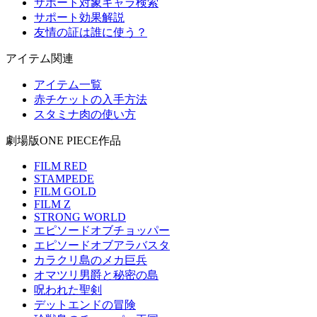
サポート対象キャラ検索
サポート効果解説
友情の証は誰に使う？
アイテム関連
アイテム一覧
赤チケットの入手方法
スタミナ肉の使い方
劇場版ONE PIECE作品
FILM RED
STAMPEDE
FILM GOLD
FILM Z
STRONG WORLD
エピソードオブチョッパー
エピソードオブアラバスタ
カラクリ島のメカ巨兵
オマツリ男爵と秘密の島
呪われた聖剣
デットエンドの冒険