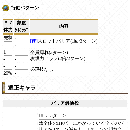
行動パターン
ﾀｰﾝ
頻度
内容
体力
ﾀｲﾐﾝｸﾞ
先制
-
[速]
スロットバリア(1回/3ターン)
-
-
1
-
全員痺れ(2ターン)
攻撃力アップ(2倍/2ターン)
-
-
-
-
必殺技なし
20%
-
適正キャラ
バリア解除役
18→13ターン
敵全体のHPバーにかかっている全てのバ
リアを3ターン減らし、1ターンの間敵全