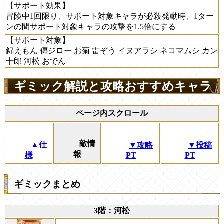
【サポート効果】
冒険中1回限り、サポート対象キャラが必殺発動時、1ター
ンの間サポート対象キャラの攻撃を1.5倍にする
【サポート対象】
錦えもん 傳ジロー お菊 雷ぞう イヌアラシ ネコマムシ カン
十郎 河松 おでん
ギミック解説と攻略おすすめキャラ
ページ内スクロール
敵情
▲仕
▼攻略
▼投稿
報
様
PT
PT
ギミックまとめ
3階：河松