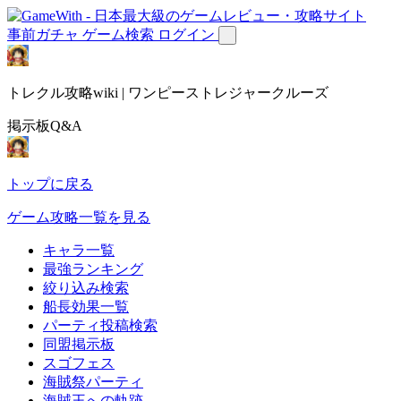
事前ガチャ
ゲーム検索
ログイン
トレクル攻略wiki | ワンピーストレジャークルーズ
掲示板Q&A
トップに戻る
ゲーム攻略一覧を見る
キャラ一覧
最強ランキング
絞り込み検索
船長効果一覧
パーティ投稿検索
同盟掲示板
スゴフェス
海賊祭パーティ
海賊王への軌跡