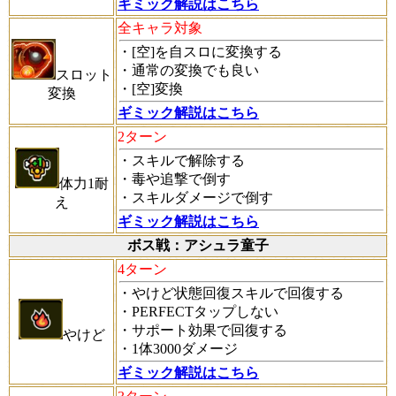
ギミック解説はこちら
全キャラ対象
・[空]を自スロに変換する
・通常の変換でも良い
スロット
・[空]変換
変換
ギミック解説はこちら
2ターン
・スキルで解除する
・毒や追撃で倒す
体力1耐
・スキルダメージで倒す
え
ギミック解説はこちら
ボス戦：アシュラ童子
4ターン
・やけど状態回復スキルで回復する
・PERFECTタップしない
・サポート効果で回復する
やけど
・1体3000ダメージ
ギミック解説はこちら