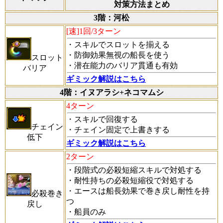
対策方法まとめ
3階：河松
[速]1回/3ターン
・スキルでスロットを揃える
・防御効果無視の船長を使う
スロット
・潜在能力のバリア貫通も有効
バリア
ギミック解説はこちら
4階：イヌアラシ+ネコマムシ
4ターン
・スキルで回復する
チェイン
・チェイン固定で上書きする
低下
ギミック解説はこちら
2ターン
・段階式の必殺短縮スキルで対処する
・耐性持ちの必殺短縮役で対処する
・エースは船長効果で巻き戻し耐性を持
必殺巻き
つ
戻し
・船員のみ