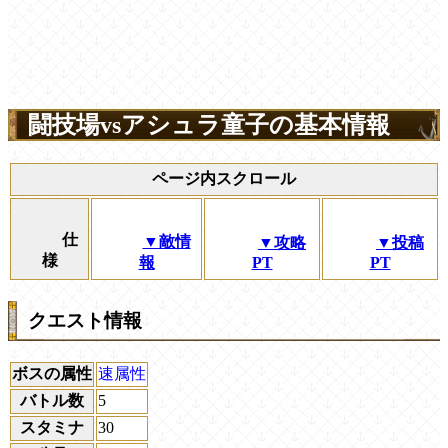
闘技場vsアシュラ童子の基本情報
ページ内スクロール
仕
▼敵情
▼攻略
▼投稿
様
報
PT
PT
クエスト情報
ボスの属性
速属性
バトル数
5
スタミナ
30