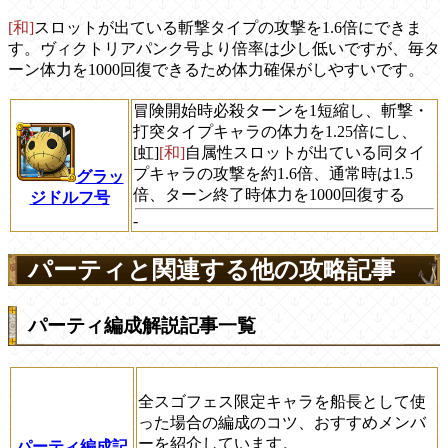
[和]
スロットが出ている斬撃タイプの攻撃を1.6倍にできま
す。ヴィクトリアパンク号より倍率は少し低いですが、毎タ
ーン体力を1000回復できるため体力確保がしやすいです。
冒険開始時必殺ターンを1短縮し、斬撃・
打突タイプキャラの体力を1.25倍にし、
[虹]
[和]
自属性スロットが出ている同タイ
プキャラの攻撃を約1.6倍、通常時は1.5
グラッ
倍、ターン終了時体力を1000回復する
ジドルフ号
-
パーティと関連する他の攻略記事
パーティ編成解説記事一覧
全スゴフェス限定キャラを船長として使
った場合の編成のコツ、おすすめメンバ
ーを紹介しています。
パーティ編成記