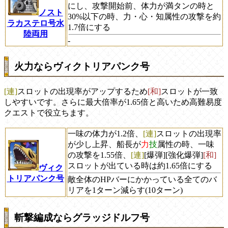
にし、攻撃開始前、体力が満タンの時と
ノスト
30%以下の時、力・心・知属性の攻撃を約
ラカステロ号水
1.7倍にする
陸両用
-
火力ならヴィクトリアパンク号
[連]
スロットの出現率がアップするため
[和]
スロットが一致
しやすいです。さらに最大倍率が1.65倍と高いため高難易度
クエストで役立ちます。
一味の体力が1.2倍、
[連]
スロットの出現率
が少し上昇、船長が
力
技
属性の時、一味
の攻撃を1.55倍、
[連]
[爆弾][強化爆弾]
[和]
スロットが出ている時は約1.65倍にする
ヴィク
トリアパンク号
敵全体のHPバーにかかっている全てのバ
リアを1ターン減らす(10ターン)
斬撃編成ならグラッジドルフ号