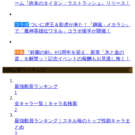
ーム『終末のタイタン：ラストラッシュ』リリース！
コラボ
ついに虎王＆影虎が来た！『鋼嵐 - メカラシ』
で「魔神英雄伝ワタル」コラボ後半が開催！
特集
『鈴蘭の剣』が2周年を迎え、新章「氷と血の
道」を解禁ッ！記念イベントの報酬もお見逃し無く！
攻略記事ランキング
最強船長ランキング
1
全キャラ一覧｜キャラ名検索
2
最強船員ランキング｜スキル毎のトップ性能キャラま
とめ
3