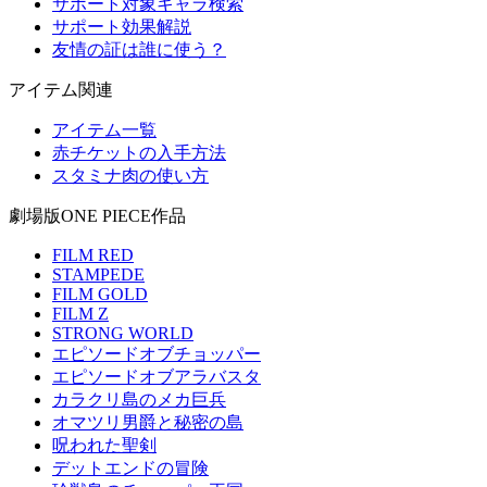
サポート対象キャラ検索
サポート効果解説
友情の証は誰に使う？
アイテム関連
アイテム一覧
赤チケットの入手方法
スタミナ肉の使い方
劇場版ONE PIECE作品
FILM RED
STAMPEDE
FILM GOLD
FILM Z
STRONG WORLD
エピソードオブチョッパー
エピソードオブアラバスタ
カラクリ島のメカ巨兵
オマツリ男爵と秘密の島
呪われた聖剣
デットエンドの冒険