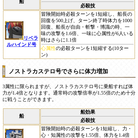
船
必殺技
冒険開始時必殺ターンを1短縮し、船長の
回復を500上げ、ターン終了時体力を1000
回復、船長が自由・斬撃・博識の時、一
味の攻撃を1.6倍、一味に心属性が6人いる
リベラ
時はさらに1.1倍
ルハインド号
心属性
の必殺ターンを1短縮する(10ター
ン)
ノストラカステロ号でさらに体力増加
3属性に限られますが、ノストラカステロ号に乗船すれば体
力が1.4倍となります。通常時の攻撃倍率が1.55倍のため十分
に戦うことができます。
船効果
船
必殺技
冒険開始時の必殺ターンを1短縮し、力・
心・知属性の攻撃を1.55倍、体力を1.4倍