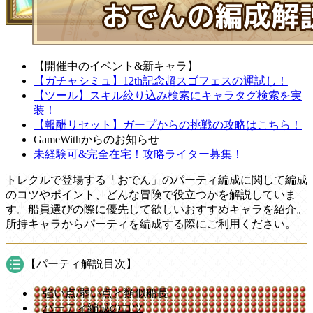
【開催中のイベント&新キャラ】
【ガチャシミュ】12th記念超スゴフェスの運試し！
【ツール】スキル絞り込み検索にキャラタグ検索を実
装！
【報酬リセット】ガープからの挑戦の攻略はこちら！
GameWithからのお知らせ
未経験可&完全在宅！攻略ライター募集！
トレクルで登場する「おでん」のパーティ編成に関して編成
のコツやポイント、どんな冒険で役立つかを解説していま
す。船員選びの際に優先して欲しいおすすめキャラを紹介。
所持キャラからパーティを編成する際にご利用ください。
【パーティ解説目次】
強い点/弱い点と類似船長
パーティ編成のコツ