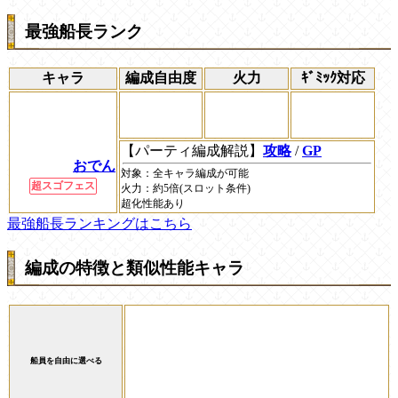
最強船長ランク
キャラ
編成自由度
火力
ｷﾞﾐｯｸ対応
【パーティ編成解説】
攻略
/
GP
おでん
対象：
全キャラ編成が可能
超スゴフェス
火力：
約5倍(スロット条件)
超化性能あり
最強船長ランキングはこちら
編成の特徴と類似性能キャラ
船員を自由に選べる