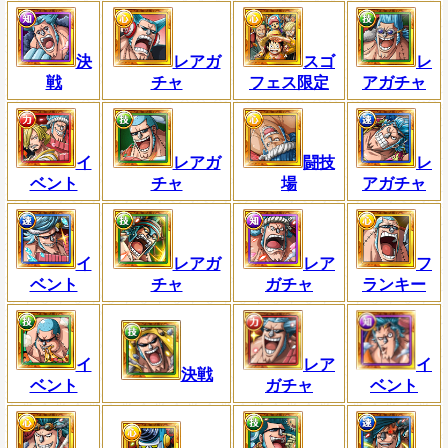
決
レアガ
スゴ
レ
戦
チャ
フェス限定
アガチャ
イ
レアガ
闘技
レ
ベント
チャ
場
アガチャ
イ
レアガ
レア
フ
ベント
チャ
ガチャ
ランキー
イ
レア
イ
決戦
ベント
ガチャ
ベント