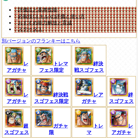
評価点と基本性能
必殺技(スキル)の評価と使い方
おすすめ能力解放と育成
ステータス
別バージョンのフランキーはこちら
レ
トレマ
絆決
アガチャ
フェス限定
戦スゴフェス
レ
絆決戦
レア
絆
アガチャ
スゴフェス限定
ガチャ
スゴフェス
超
ガチャ
トレ
レ
スゴフェス
限
マ
アガチャ