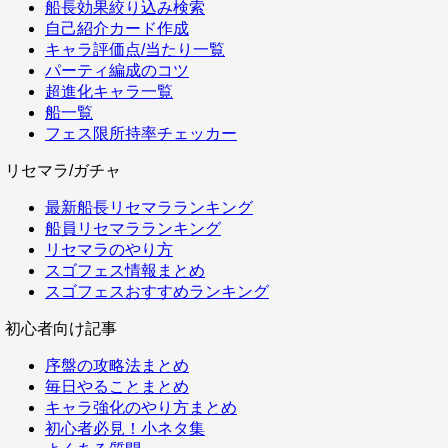
船長効果絞り込み検索
自己紹介カード作成
キャラ評価点/当たり一覧
パーティ編成のコツ
超進化キャラ一覧
船一覧
フェス限所持率チェッカー
リセマラ/ガチャ
最新船長リセマラランキング
船員リセマラランキング
リセマラのやり方
スゴフェス情報まとめ
スゴフェスおすすめランキング
初心者向け記事
序盤の攻略法まとめ
毎日やることまとめ
キャラ強化のやり方まとめ
初心者必見！小ネタ集