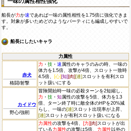
一味の属性相性強化
船長が
力
か
速
であれば一味の属性相性を1.75倍に強化できま
す。対象が多いためどのようなパーティにも編成しやすいで
す。
船長にしたいキャラ
力属性
力
・
技
・
速
属性のキャラのみの時、一味の
体力を1.5倍、攻撃が4倍、スロット一致時
赤犬
4.5倍、
[心]
[知]
[肉]
[連]
スロットを有利スロ
ット扱いにする
格闘/射撃
冒険開始時一味の必殺ターンを2短縮し、
力
・
技
・
知
属性の攻撃を5倍、体力を1.3
倍、ターン終了時に敵全体のHPを20%減
カイドウ
らし、一味の
[連]
スロット出現率が上昇、
野心/強靭
[連]
スロットが有利スロット扱いになる
力属性
の攻撃を4倍、
[力]
[肉]
スロットが出
ている
力属性
の攻撃は5倍、
力属性
以外の