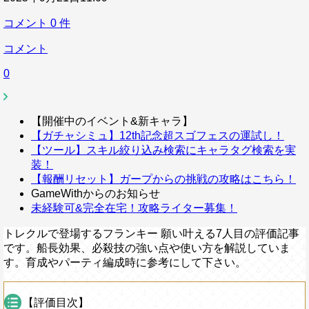
コメント
0
件
コメント
0
【開催中のイベント&新キャラ】
【ガチャシミュ】12th記念超スゴフェスの運試し！
【ツール】スキル絞り込み検索にキャラタグ検索を実
装！
【報酬リセット】ガープからの挑戦の攻略はこちら！
GameWithからのお知らせ
未経験可&完全在宅！攻略ライター募集！
トレクルで登場するフランキー 願い叶える7人目の評価記事
です。船長効果、必殺技の強い点や使い方を解説していま
す。育成やパーティ編成時に参考にして下さい。
【評価目次】