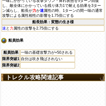
一味にかかっている攻撃ダウン・痺れ状態を5ターン回復
し、敵全体にかかっている残り体力1で耐える効果を3ター
ン減らし、船長が
力
か
速
属性の時、1ターンの間一味の通常
攻撃による属性相性の影響を1.75倍にする
船長効果：変態の生き様
速
と
力
属性の攻撃を2.75倍にする
船員効果
船員効果
一味の基礎攻撃力が+50される
限界突破1
自分は吹き飛ばされない
限界突破2
トレクル攻略関連記事