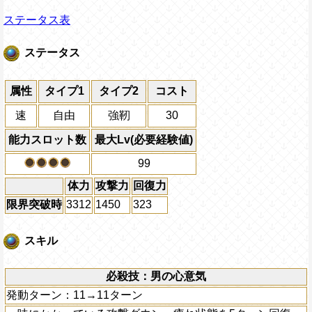
ステータス表
ステータス
属性
タイプ1
タイプ2
コスト
速
自由
強靭
30
能力スロット数
最大Lv(必要経験値)
99
体力
攻撃力
回復力
限界突破時
3312
1450
323
スキル
必殺技：男の心意気
発動ターン：11→11ターン