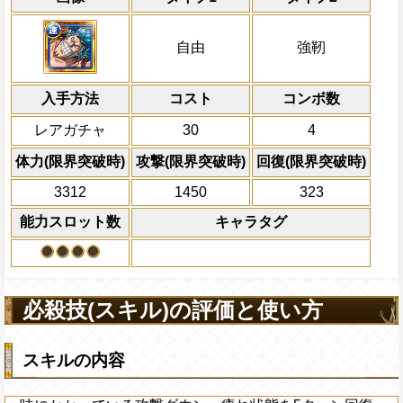
力属性
速
と
力
から受けるダメージを4%減らし、
属性の攻撃を2.75倍にする
冒険開始時の必殺ター
通常時
一味の基礎攻撃力が+50される
力の7%をサポート対象キャラの基礎攻撃
属性
キャラの攻撃を6倍
一味にかかっている攻撃ダウン・痺れ状態
Lv上限突破
船長効果
自由
強靭
自分は吹き飛ばされない
にし、他の属性キャラの
し、敵全体にかかっている残り体力1で耐
対象
倍、体力を1.25倍にす
ン減らし、船長が
力
か
速
属性の時、1ター
速属性
船効果無効状態を5ターン回復
入手方法
常攻撃による属性相性の影響を1.75倍に
コスト
ターン数：8
コンボ数
PEFECTならば70%の確率でダメー
敵1体のHPを25%減
上限突破
レアガチャ
30
4
体力の上限を無視して
×30倍の全プレイヤ
体力(限界突破時)
攻撃(限界突破時)
回復(限界突破時)
必殺技
(最大体力の2倍上限
3312
1450
323
えている時、体力満タ
になる)、全プレイヤ
能力スロット数
キャラタグ
果無効を2ターン回復
2ターンの間敵全体の
アクション
を30%下げ、強靭タイ
げる
必殺技(スキル)の評価と使い方
スキルの内容