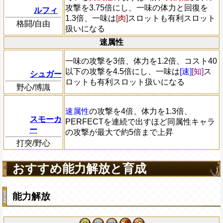
攻撃を3.75倍にし、一味の体力と回復を
ルフィ
1.3倍、一味は
[肉]
スロットも有利スロット
格闘/自由
扱いになる
速属性
一味の攻撃を3倍、体力を1.2倍、コスト40
以下の攻撃を4.5倍にし、一味は
[速]
[知]
ス
シュガー
ロットも有利スロット扱いになる
野心/博識
速属性
の攻撃を4倍、体力を1.3倍、
スモーカ
PERFECTを連続で出すほど同属性キャラ
ー
の攻撃が最大で約5倍まで上昇
打突/野心
おすすめ能力解放と育成
能力解放