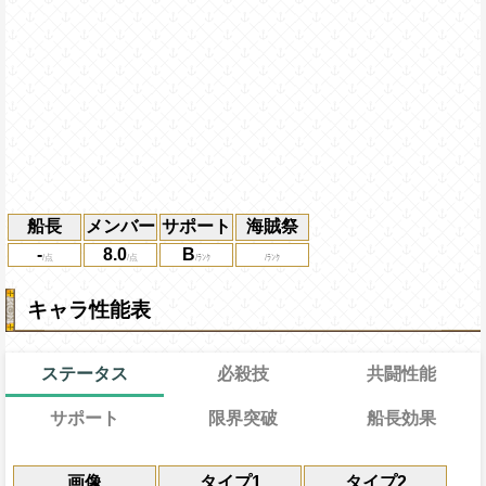
船長
メンバー
サポート
海賊祭
-
8.0
B
キャラ性能表
ステータス
必殺技
共闘性能
サポート
限界突破
船長効果
能力
通常
通常時
11→11ターン
習得する効果
共闘性能
効果
限界突破
画像
タイプ1
タイプ2