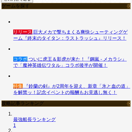
ゲームを探す
リリース
巨大メカで撃ちまくる爽快シューティングゲ
ーム『終末のタイタン：ラストラッシュ』リリース！
コラボ
ついに虎王＆影虎が来た！『鋼嵐 - メカラシ』
で「魔神英雄伝ワタル」コラボ後半が開催！
特集
『鈴蘭の剣』が2周年を迎え、新章「氷と血の道」
を解禁ッ！記念イベントの報酬もお見逃し無く！
攻略記事ランキング
最強船長ランキング
1