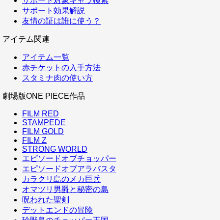
サポート対象キャラ検索
サポート効果解説
友情の証は誰に使う？
アイテム関連
アイテム一覧
赤チケットの入手方法
スタミナ肉の使い方
劇場版ONE PIECE作品
FILM RED
STAMPEDE
FILM GOLD
FILM Z
STRONG WORLD
エピソードオブチョッパー
エピソードオブアラバスタ
カラクリ島のメカ巨兵
オマツリ男爵と秘密の島
呪われた聖剣
デットエンドの冒険