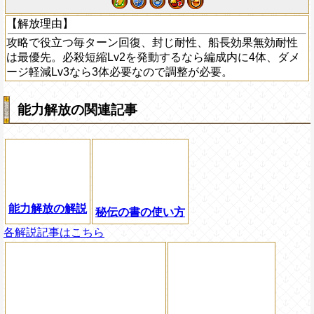
【解放理由】
攻略で役立つ毎ターン回復、封じ耐性、船長効果無効耐性
は最優先。必殺短縮Lv2を発動するなら編成内に4体、ダメ
ージ軽減Lv3なら3体必要なので調整が必要。
能力解放の関連記事
能力解放の解説
秘伝の書の使い方
各解説記事はこちら