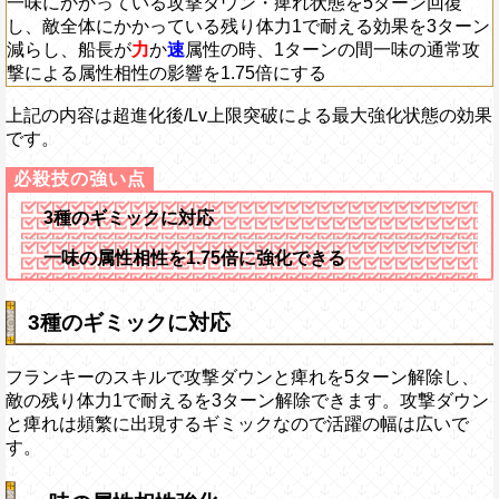
一味にかかっている攻撃ダウン・痺れ状態を5ターン回復
し、敵全体にかかっている残り体力1で耐える効果を3ターン
減らし、船長が
力
か
速
属性の時、1ターンの間一味の通常攻
撃による属性相性の影響を1.75倍にする
上記の内容は超進化後/Lv上限突破による最大強化状態の効果
です。
3種のギミックに対応
一味の属性相性を1.75倍に強化できる
3種のギミックに対応
フランキーのスキルで攻撃ダウンと痺れを5ターン解除し、
敵の残り体力1で耐えるを3ターン解除できます。攻撃ダウン
と痺れは頻繁に出現するギミックなので活躍の幅は広いで
す。