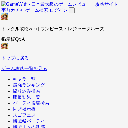
事前ガチャ
ゲーム検索
ログイン
トレクル攻略wiki | ワンピーストレジャークルーズ
掲示板Q&A
トップに戻る
ゲーム攻略一覧を見る
キャラ一覧
最強ランキング
絞り込み検索
船長効果一覧
パーティ投稿検索
同盟掲示板
スゴフェス
海賊祭パーティ
海賊王への軌跡