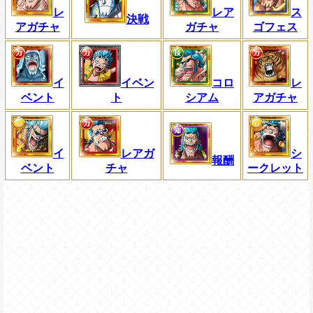
レ
レア
ス
決戦
アガチャ
ガチャ
ゴフェス
イ
イベン
コロ
レ
ベント
ト
シアム
アガチャ
イ
レアガ
シ
報酬
ベント
チャ
ークレット