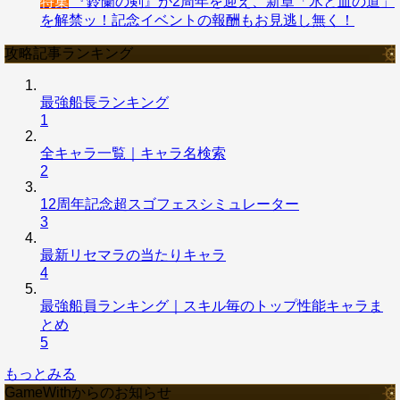
特集
『鈴蘭の剣』が2周年を迎え、新章「氷と血の道」
を解禁ッ！記念イベントの報酬もお見逃し無く！
攻略記事ランキング
最強船長ランキング
1
全キャラ一覧｜キャラ名検索
2
12周年記念超スゴフェスシミュレーター
3
最新リセマラの当たりキャラ
4
最強船員ランキング｜スキル毎のトップ性能キャラま
とめ
5
もっとみる
GameWithからのお知らせ