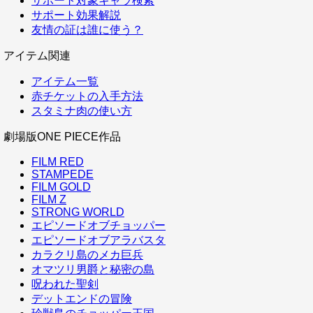
サポート対象キャラ検索
サポート効果解説
友情の証は誰に使う？
アイテム関連
アイテム一覧
赤チケットの入手方法
スタミナ肉の使い方
劇場版ONE PIECE作品
FILM RED
STAMPEDE
FILM GOLD
FILM Z
STRONG WORLD
エピソードオブチョッパー
エピソードオブアラバスタ
カラクリ島のメカ巨兵
オマツリ男爵と秘密の島
呪われた聖剣
デットエンドの冒険