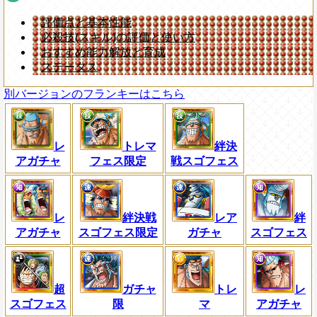
評価点と基本性能
必殺技(スキル)の評価と使い方
おすすめ能力解放と育成
ステータス
別バージョンのフランキーはこちら
レ
トレマ
絆決
アガチャ
フェス限定
戦スゴフェス
レ
絆決戦
レア
絆
アガチャ
スゴフェス限定
ガチャ
スゴフェス
超
ガチャ
トレ
レ
スゴフェス
限
マ
アガチャ