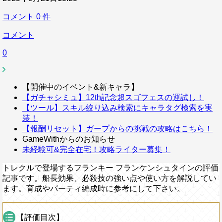
コメント
0
件
コメント
0
【開催中のイベント&新キャラ】
【ガチャシミュ】12th記念超スゴフェスの運試し！
【ツール】スキル絞り込み検索にキャラタグ検索を実
装！
【報酬リセット】ガープからの挑戦の攻略はこちら！
GameWithからのお知らせ
未経験可&完全在宅！攻略ライター募集！
トレクルで登場するフランキー フランケンシュタインの評価
記事です。船長効果、必殺技の強い点や使い方を解説してい
ます。育成やパーティ編成時に参考にして下さい。
【評価目次】