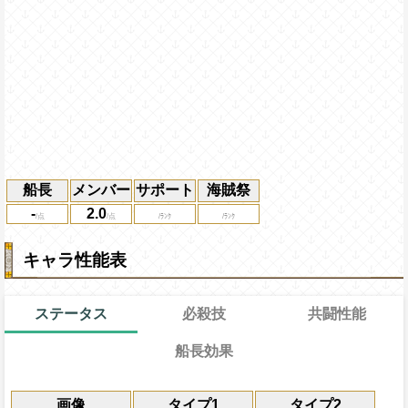
船長
メンバー
サポート
海賊祭
-
2.0
キャラ性能表
ステータス
必殺技
共闘性能
船長効果
通常
通常時
15→7ターン
共闘性能
限界突破
画像
タイプ1
タイプ2