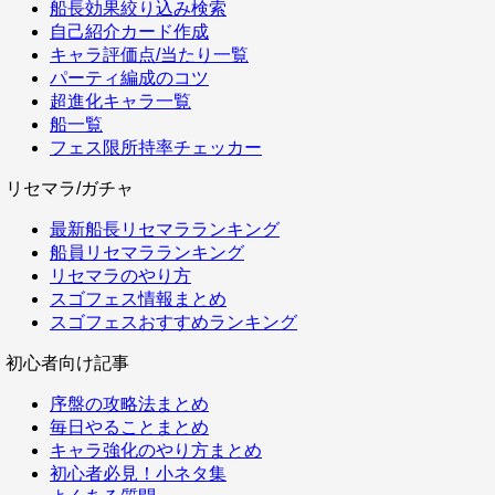
船長効果絞り込み検索
自己紹介カード作成
キャラ評価点/当たり一覧
パーティ編成のコツ
超進化キャラ一覧
船一覧
フェス限所持率チェッカー
リセマラ/ガチャ
最新船長リセマラランキング
船員リセマラランキング
リセマラのやり方
スゴフェス情報まとめ
スゴフェスおすすめランキング
初心者向け記事
序盤の攻略法まとめ
毎日やることまとめ
キャラ強化のやり方まとめ
初心者必見！小ネタ集