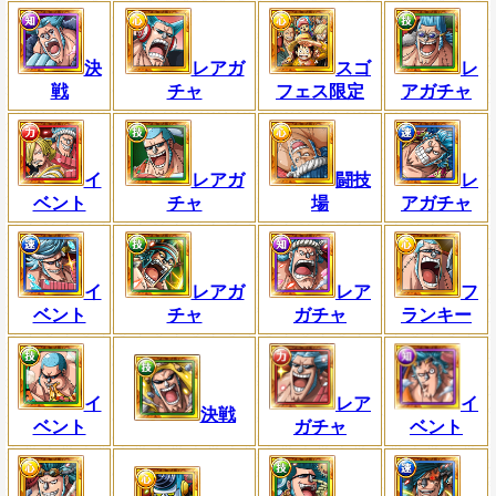
決
レアガ
スゴ
レ
戦
チャ
フェス限定
アガチャ
イ
レアガ
闘技
レ
ベント
チャ
場
アガチャ
イ
レアガ
レア
フ
ベント
チャ
ガチャ
ランキー
イ
レア
イ
決戦
ベント
ガチャ
ベント