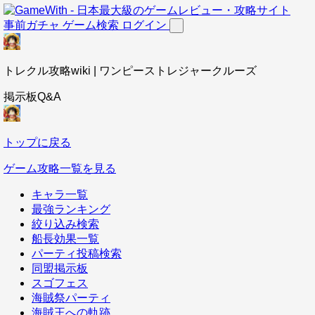
事前ガチャ
ゲーム検索
ログイン
トレクル攻略wiki | ワンピーストレジャークルーズ
掲示板Q&A
トップに戻る
ゲーム攻略一覧を見る
キャラ一覧
最強ランキング
絞り込み検索
船長効果一覧
パーティ投稿検索
同盟掲示板
スゴフェス
海賊祭パーティ
海賊王への軌跡