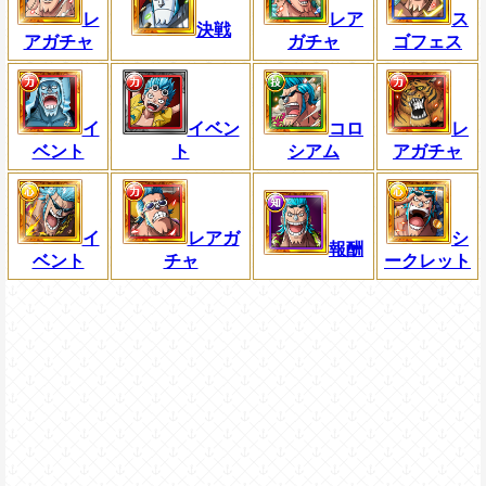
レ
レア
ス
決戦
アガチャ
ガチャ
ゴフェス
イ
イベン
コロ
レ
ベント
ト
シアム
アガチャ
イ
レアガ
シ
報酬
ベント
チャ
ークレット