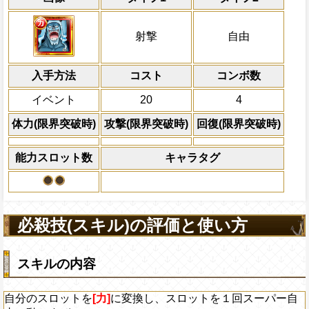
力属性キャラの攻撃を2倍にする
冒険開始時の必殺ター
通常時
属性
キャラの攻撃を6倍
自分のスロットを
Lv上限突破
[力]
に変換し、スロット
船長効果
射撃
自由
にし、他の属性キャラの
自由に動かすぜ
倍、体力を1.25倍にす
上限突破
入手方法
コスト
ターン数：8
コンボ数
敵1体のHPを25%減
イベント
20
4
体力の上限を無視して
×30倍の全プレイヤ
体力(限界突破時)
攻撃(限界突破時)
回復(限界突破時)
必殺技
(最大体力の2倍上限
えている時、体力満タ
能力スロット数
キャラタグ
になる)、全プレイヤ
果無効を2ターン回復
2ターンの間敵全体の
アクション
を30%下げ、自由タイ
必殺技(スキル)の評価と使い方
げる
スキルの内容
自分のスロットを
[力]
に変換し、スロットを１回スーパー自