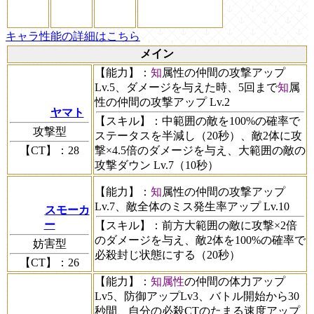
キャラ性能の詳細はこちら
メイン
【能力】
：
知
属性の仲間の攻撃アップ
Lv.5、ダメージを与えた時、5回まで
知
属
性の仲間の攻撃アップ Lv.2
ヤマト
【スキル】
：中範囲の敵を100%の確率で
攻撃型
ステータスを半減し（20秒）、敵2体に攻
【CT】
：28
撃×4.5倍のダメージを与え、大範囲の敵の
攻撃ダウン Lv.7（10秒）
【能力】
：
知
属性の仲間の攻撃アップ
Lv.7、敵全体のミス発生率アップ Lv.10
スモーカ
ー
【スキル】
：前方大範囲の敵に攻撃×2倍
のダメージを与え、敵2体を100%の確率で
妨害型
必殺封じ状態にする（20秒）
【CT】
：26
【能力】
：
知属性
の仲間の体力アップ
Lv5、防御アップLv3、バトル開始から30
秒間、自分の必殺CTのたまる速度アップ