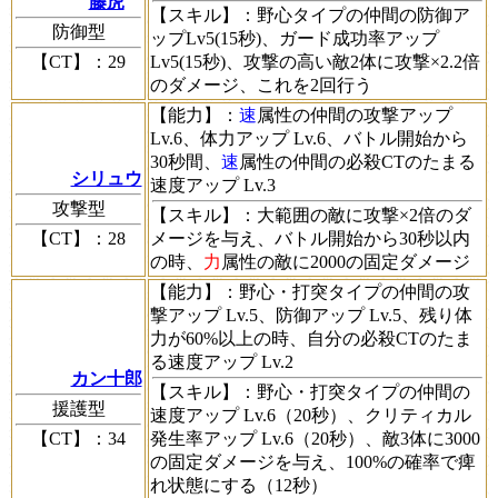
藤虎
【スキル】
：野心タイプの仲間の防御ア
防御型
ップLv5(15秒)、ガード成功率アップ
【CT】
：29
Lv5(15秒)、攻撃の高い敵2体に攻撃×2.2倍
のダメージ、これを2回行う
【能力】
：
速
属性の仲間の攻撃アップ
Lv.6、体力アップ Lv.6、バトル開始から
30秒間、
速
属性の仲間の必殺CTのたまる
シリュウ
速度アップ Lv.3
攻撃型
【スキル】
：大範囲の敵に攻撃×2倍のダ
【CT】
：28
メージを与え、バトル開始から30秒以内
の時、
力
属性の敵に2000の固定ダメージ
【能力】
：野心・打突タイプの仲間の攻
撃アップ Lv.5、防御アップ Lv.5、残り体
力が60%以上の時、自分の必殺CTのたま
る速度アップ Lv.2
カン十郎
【スキル】
：野心・打突タイプの仲間の
援護型
速度アップ Lv.6（20秒）、クリティカル
【CT】
：34
発生率アップ Lv.6（20秒）、敵3体に3000
の固定ダメージを与え、100%の確率で痺
れ状態にする（12秒）