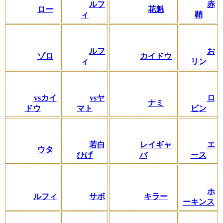
ルフ
赤
ロー
花魁
ィ
鞘
ルフ
お
ゾロ
カイドウ
ィ
リン
vsカイ
vsヤ
ロ
ナミ
ドウ
マト
ビン
若白
レイギャ
エ
ウタ
ひげ
バ
ース
ホ
ルフィ
サボ
キラー
ーキンス