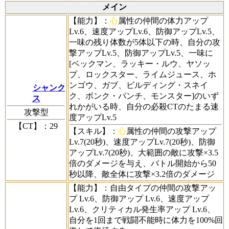
メイン
【能力】
：
心
属性の仲間の体力アップ
Lv.6、速度アップLv.6、防御アップLv.5、
一味の残り体数が5体以下の時、自分の攻
撃アップLv.5、防御アップLv.5、一味に
[ベックマン、ラッキー・ルウ、ヤソッ
プ、ロックスター、ライムジュース、ホ
ンゴウ、ガブ、ビルディング・スネイ
シャンク
ク、ボンク・パンチ、モンスター]のいず
ス
れかがいる時、自分の必殺CTのたまる速
攻撃型
度アップLv.5
【CT】
：29
【スキル】
：
心
属性の仲間の攻撃アップ
Lv.7(20秒)、速度アップLv.7(20秒)、防御
アップLv.7(20秒)、大範囲の敵に攻撃×3.5
倍のダメージを与え、バトル開始から50
秒以降、敵全体に攻撃×3.2倍のダメージ
【能力】
：自由タイプの仲間の攻撃アッ
プ Lv.6、防御アップ Lv.6、速度アップ
Lv.6、クリティカル発生率アップ Lv.6、
自分を1回まで戦闘不能時に体力を100%回