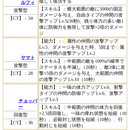
復して復活する
ルフィ
【スキル】
：横大範囲の敵に5000の固定
攻撃型
ダメージを与え、自由タイプの仲間の攻
【CT】
：34
撃アップ Lv.5(30秒)、残り体力の多い敵1
体に防御力を無視して攻撃×2倍のダメー
ジ
【能力】
：
心
属性の仲間の攻撃アップ
Lv.5、ダメージを与えた時、5回まで
心
属
性の仲間の攻撃アップ Lv.2
ヤマト
【スキル】
：中範囲の敵を100%の確率で
攻撃型
ステータスを半減し（20秒）、敵2体に攻
【CT】
：28
撃×5倍のダメージを与え、大範囲の仲間
の攻撃アップ Lv.10（10秒）
【能力】
：一味の体力アップ Lv.6、射撃
タイプの仲間の防御アップ Lv.6、攻撃ア
ップ Lv.3
チョッパ
ー
【スキル】
：中範囲の仲間の体力を回復
×2.5倍回復し、一味の痺れ状態を短縮（10
回復型
秒）、必殺封じ状態を短縮（10秒）、行
【CT】
：36
動封じを短縮（10秒）