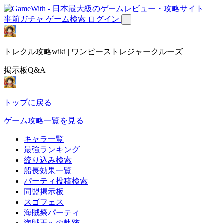
事前ガチャ
ゲーム検索
ログイン
トレクル攻略wiki | ワンピーストレジャークルーズ
掲示板Q&A
トップに戻る
ゲーム攻略一覧を見る
キャラ一覧
最強ランキング
絞り込み検索
船長効果一覧
パーティ投稿検索
同盟掲示板
スゴフェス
海賊祭パーティ
海賊王への軌跡