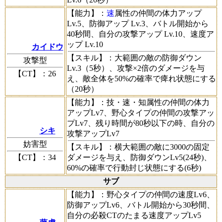
【能力】
：
速
属性の仲間の体力アップ
Lv.5、防御アップ Lv.3、バトル開始から
40秒間、自分の攻撃アップ Lv.10、速度ア
ップ Lv.10
カイドウ
【スキル】
：大範囲の敵の防御ダウン
攻撃型
Lv.3（5秒）、攻撃×2倍のダメージを与
【CT】
：26
え、敵全体を50%の確率で痺れ状態にする
（20秒）
【能力】
：技・速・知属性の仲間の体力
アップLv7、野心タイプの仲間の攻撃アッ
プLv7、残り時間が80秒以下の時、自分の
シキ
攻撃アップLv7
妨害型
【スキル】
：横大範囲の敵に3000の固定
【CT】
：34
ダメージを与え、防御ダウンLv5(24秒)、
60%の確率で行動封じ状態にする(6秒)
サブ
【能力】
：野心タイプの仲間の速度Lv6、
防御アップLv6、バトル開始から30秒間、
自分の必殺CTのたまる速度アップLv5