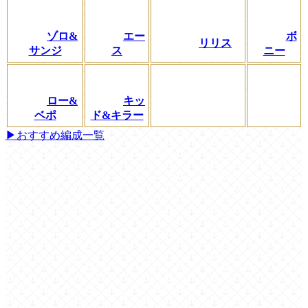
ゾロ&
エー
ボ
リリス
サンジ
ス
ニー
ロー&
キッ
ベポ
ド&キラー
▶おすすめ編成一覧