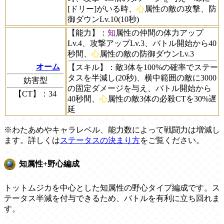
[ドリー]がいる時、
心
属性の敵の攻撃、防
御ダウンLv.10(10秒)
【能力】
：
知
属性の仲間の体力アップ
Lv.4、攻撃アップLv.3、バトル開始から40
秒間、
心
属性の敵の防御ダウンLv.3
オーム
【スキル】
：敵3体を100%の確率でステー
タスを半減し(20秒)、横中範囲の敵に3000
妨害型
の固定ダメージを与え、バトル開始から
【CT】
：34
40秒間、
心
属性の敵3体の必殺CTを30%遅
延
※わたあめやキャラレベル、能力数によって戦闘力は増減し
ます。詳しくは
ステータスの決まり方
をご覧ください。
知属性+野心編成
トットムジカを中心とした知属性の野心タイプ編成です。ス
テータス半減を付与できるため、バトルを有利に立ち回れま
す。