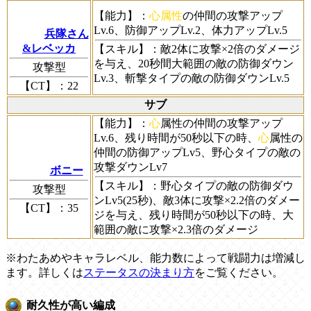
【能力】
：
心属性
の仲間の攻撃アップ
Lv.6、防御アップLv.2、体力アップLv.5
兵隊さん
&レベッカ
【スキル】
：敵2体に攻撃×2倍のダメージ
を与え、20秒間大範囲の敵の防御ダウン
攻撃型
Lv.3、斬撃タイプの敵の防御ダウンLv.5
【CT】
：22
サブ
【能力】
：
心
属性の仲間の攻撃アップ
Lv.6、残り時間が50秒以下の時、
心
属性の
仲間の防御アップLv5、野心タイプの敵の
攻撃ダウンLv7
ボニー
【スキル】
：野心タイプの敵の防御ダウ
攻撃型
ンLv5(25秒)、敵3体に攻撃×2.2倍のダメー
【CT】
：35
ジを与え、残り時間が50秒以下の時、大
範囲の敵に攻撃×2.3倍のダメージ
※わたあめやキャラレベル、能力数によって戦闘力は増減し
ます。詳しくは
ステータスの決まり方
をご覧ください。
耐久性が高い編成