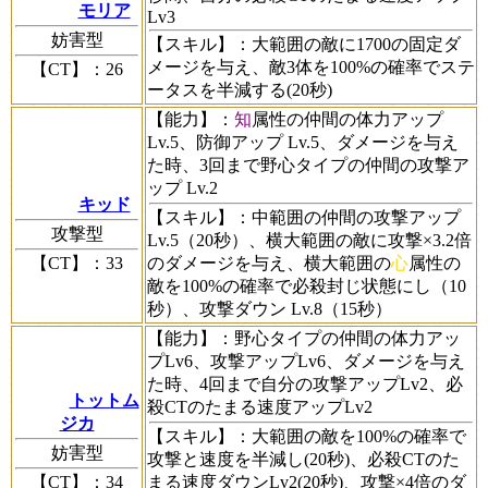
モリア
Lv3
妨害型
【スキル】
：大範囲の敵に1700の固定ダ
メージを与え、敵3体を100%の確率でステ
【CT】
：26
ータスを半減する(20秒)
【能力】
：
知
属性の仲間の体力アップ
Lv.5、防御アップ Lv.5、ダメージを与え
た時、3回まで野心タイプの仲間の攻撃ア
ップ Lv.2
キッド
【スキル】
：中範囲の仲間の攻撃アップ
攻撃型
Lv.5（20秒）、横大範囲の敵に攻撃×3.2倍
【CT】
：33
のダメージを与え、横大範囲の
心
属性の
敵を100%の確率で必殺封じ状態にし（10
秒）、攻撃ダウン Lv.8（15秒）
【能力】
：野心タイプの仲間の体力アッ
プLv6、攻撃アップLv6、ダメージを与え
た時、4回まで自分の攻撃アップLv2、必
トットム
殺CTのたまる速度アップLv2
ジカ
【スキル】
：大範囲の敵を100%の確率で
妨害型
攻撃と速度を半減し(20秒)、必殺CTのた
【CT】
：34
まる速度ダウンLv2(20秒)、攻撃×4倍のダ