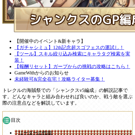
【開催中のイベント&新キャラ】
【ガチャシミュ】12th記念超スゴフェスの運試し！
【ツール】スキル絞り込み検索にキャラタグ検索を実
装！
【報酬リセット】ガープからの挑戦の攻略はこちら！
GameWithからのお知らせ
未経験可&完全在宅！攻略ライター募集！
トレクルの海賊祭での「シャンクスv5編成」の解説記事で
す。どんなキャラと組み合わせれば良いのか、戦う敵を選ぶ
際の注意点などを解説しています。
目次
リーダーの性能