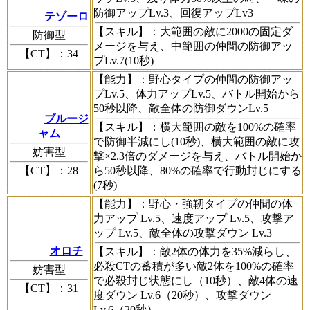
防御アップLv.3、回復アップLv3
テゾーロ
【スキル】
：大範囲の敵に2000の固定ダ
防御型
メージを与え、中範囲の仲間の防御アッ
【CT】
：34
プLv.7(10秒)
【能力】
：野心タイプの仲間の防御アッ
プLv.5、体力アップLv.5、バトル開始から
50秒以降、敵全体の防御ダウンLv.5
ブルージ
【スキル】
：横大範囲の敵を100%の確率
ャム
で防御半減にし(10秒)、横大範囲の敵に攻
妨害型
撃×2.3倍のダメージを与え、バトル開始か
【CT】
：28
ら50秒以降、80%の確率で行動封じにする
(7秒)
【能力】
：野心・強靭タイプの仲間の体
力アップ Lv.5、速度アップ Lv.5、攻撃ア
ップ Lv.5、敵全体の攻撃ダウン Lv.3
オロチ
【スキル】
：敵2体の体力を35%減らし、
必殺CTの蓄積が多い敵2体を100%の確率
妨害型
で必殺封じ状態にし（10秒）、敵4体の速
【CT】
：31
度ダウン Lv.6（20秒）、攻撃ダウン
Lv.6（20秒）