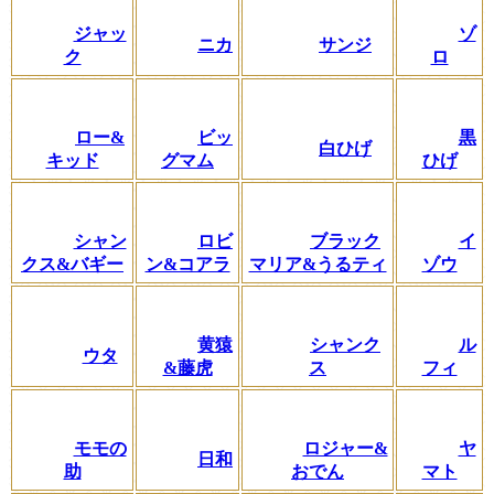
ジャッ
ゾ
ニカ
サンジ
ク
ロ
ロー&
ビッ
黒
白ひげ
キッド
グマム
ひげ
シャン
ロビ
ブラック
イ
クス&バギー
ン&コアラ
マリア&うるティ
ゾウ
黄猿
シャンク
ル
ウタ
&藤虎
ス
フィ
モモの
ロジャー&
ヤ
日和
助
おでん
マト