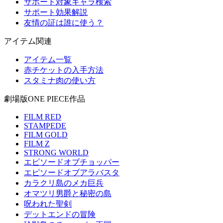
サポート対象キャラ検索
サポート効果解説
友情の証は誰に使う？
アイテム関連
アイテム一覧
赤チケットの入手方法
スタミナ肉の使い方
劇場版ONE PIECE作品
FILM RED
STAMPEDE
FILM GOLD
FILM Z
STRONG WORLD
エピソードオブチョッパー
エピソードオブアラバスタ
カラクリ島のメカ巨兵
オマツリ男爵と秘密の島
呪われた聖剣
デットエンドの冒険