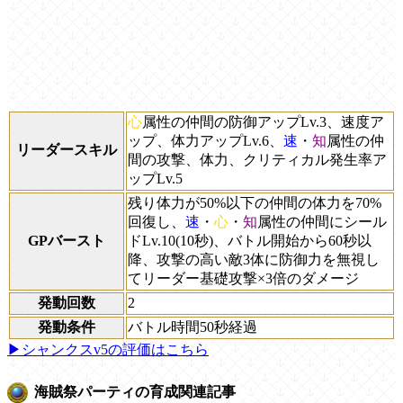
心
属性の仲間の防御アップLv.3、速度ア
ップ、体力アップLv.6、
速
・
知
属性の仲
リーダースキル
間の攻撃、体力、クリティカル発生率ア
ップLv.5
残り体力が50%以下の仲間の体力を70%
回復し、
速
・
心
・
知
属性の仲間にシール
GPバースト
ドLv.10(10秒)、バトル開始から60秒以
降、攻撃の高い敵3体に防御力を無視し
てリーダー基礎攻撃×3倍のダメージ
発動回数
2
発動条件
バトル時間50秒経過
▶シャンクスv5の評価はこちら
海賊祭パーティの育成関連記事