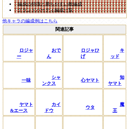
編成の特徴と勝ちやすい敵編成
グランドパーティ編成一覧
他キャラの編成例はこちら
関連記事
ロジャ
おで
ロジャひ
キ
ー
ん
げ
ッド
シャ
知
一味
心ヤマト
ンクス
ヤマト
ヤマト
カイ
魔
ウタ
&エース
ドウ
王