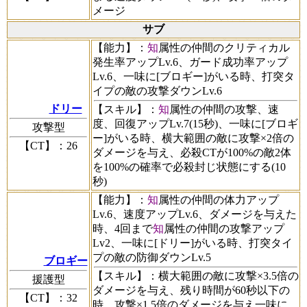
メージ
サブ
【能力】
：
知
属性の仲間のクリティカル
発生率アップLv.6、ガード成功率アップ
Lv.6、一味に[ブロギー]がいる時、打突タ
イプの敵の攻撃ダウンLv.6
ドリー
【スキル】
：
知
属性の仲間の攻撃、速
度、回復アップLv.7(15秒)、一味に[ブロギ
攻撃型
ー]がいる時、横大範囲の敵に攻撃×2倍の
【CT】
：26
ダメージを与え、必殺CTが100%の敵2体
を100%の確率で必殺封じ状態にする(10
秒)
【能力】
：
知
属性の仲間の体力アップ
Lv.6、速度アップLv.6、ダメージを与えた
時、4回まで
知
属性の仲間の攻撃アップ
Lv2、一味に[ドリー]がいる時、打突タイ
プの敵の防御ダウンLv.5
ブロギー
【スキル】
：横大範囲の敵に攻撃×3.5倍の
援護型
ダメージを与え、残り時間が60秒以下の
【CT】
：32
時、攻撃×1.5倍のダメージを与え一味に