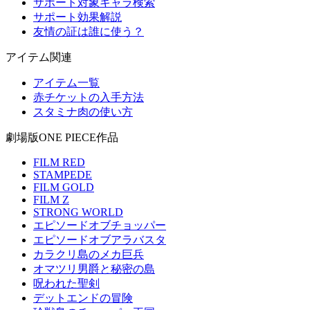
サポート対象キャラ検索
サポート効果解説
友情の証は誰に使う？
アイテム関連
アイテム一覧
赤チケットの入手方法
スタミナ肉の使い方
劇場版ONE PIECE作品
FILM RED
STAMPEDE
FILM GOLD
FILM Z
STRONG WORLD
エピソードオブチョッパー
エピソードオブアラバスタ
カラクリ島のメカ巨兵
オマツリ男爵と秘密の島
呪われた聖剣
デットエンドの冒険