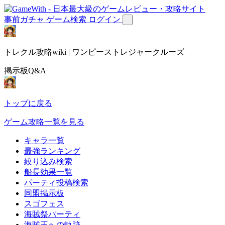
事前ガチャ
ゲーム検索
ログイン
トレクル攻略wiki | ワンピーストレジャークルーズ
掲示板Q&A
トップに戻る
ゲーム攻略一覧を見る
キャラ一覧
最強ランキング
絞り込み検索
船長効果一覧
パーティ投稿検索
同盟掲示板
スゴフェス
海賊祭パーティ
海賊王への軌跡