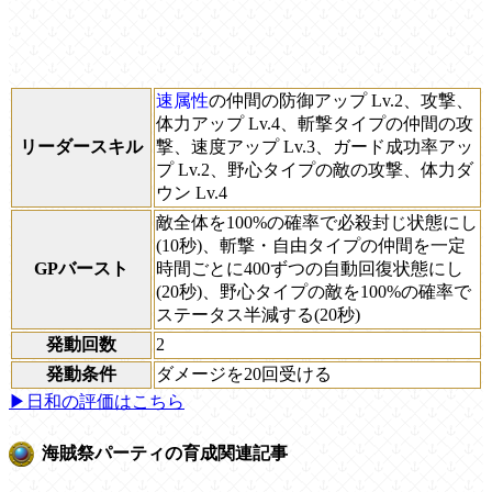
速属性
の仲間の防御アップ Lv.2、攻撃、
体力アップ Lv.4、斬撃タイプの仲間の攻
リーダースキル
撃、速度アップ Lv.3、ガード成功率アッ
プ Lv.2、野心タイプの敵の攻撃、体力ダ
ウン Lv.4
敵全体を100%の確率で必殺封じ状態にし
(10秒)、斬撃・自由タイプの仲間を一定
GPバースト
時間ごとに400ずつの自動回復状態にし
(20秒)、野心タイプの敵を100%の確率で
ステータス半減する(20秒)
発動回数
2
発動条件
ダメージを20回受ける
▶日和の評価はこちら
海賊祭パーティの育成関連記事