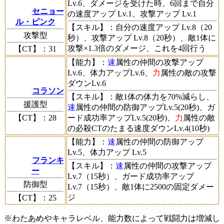
Lv.6、ダメージを受けた時、6回まで自分
セニョー
の速度アップ Lv.1、攻撃アップ Lv.1
ル・ピンク
【スキル】
：自分の速度アップ Lv.8（20
攻撃型
秒）、攻撃アップ Lv.8（20秒）、敵1体に
攻撃×1.3倍のダメージ、これを4回行う
【CT】
：31
【能力】
：
速
属性の仲間の攻撃アップ
Lv.6、体力アップLv.6、
力
属性の敵の攻撃
ダウンLv.6
コラソン
【スキル】
：敵1体の体力を70%減らし、
援護型
速
属性の仲間の防御アップLv.5(20秒)、ガ
【CT】
：28
ード成功率アップLv.5(20秒)、
力
属性の敵
の必殺CTのたまる速度ダウンLv.4(10秒)
【能力】
：
速
属性の仲間の防御アップ
Lv.5、体力アップ Lv.5
フランキ
【スキル】
：
速
属性の仲間の攻撃アップ
ー
Lv.7（15秒）、ガード成功率アップ
防御型
Lv.7（15秒）、敵1体に2500の固定ダメー
ジ
【CT】
：25
※わたあめやキャラレベル、能力数によって戦闘力は増減し