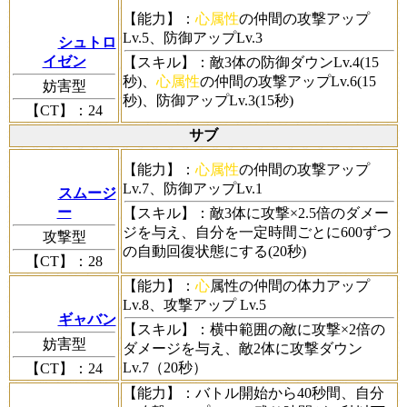
【能力】
：
心属性
の仲間の攻撃アップ
Lv.5、防御アップLv.3
シュトロ
イゼン
【スキル】
：敵3体の防御ダウンLv.4(15
秒)、
心属性
の仲間の攻撃アップLv.6(15
妨害型
秒)、防御アップLv.3(15秒)
【CT】
：24
サブ
【能力】
：
心属性
の仲間の攻撃アップ
Lv.7、防御アップLv.1
スムージ
ー
【スキル】
：敵3体に攻撃×2.5倍のダメー
ジを与え、自分を一定時間ごとに600ずつ
攻撃型
の自動回復状態にする(20秒)
【CT】
：28
【能力】
：
心
属性の仲間の体力アップ
Lv.8、攻撃アップ Lv.5
ギャバン
【スキル】
：横中範囲の敵に攻撃×2倍の
妨害型
ダメージを与え、敵2体に攻撃ダウン
Lv.7（20秒）
【CT】
：24
【能力】
：バトル開始から40秒間、自分