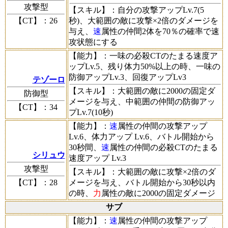
攻撃型
【スキル】
：自分の攻撃アップLv.7(5
【CT】
：26
秒)、大範囲の敵に攻撃×2倍のダメージを
与え、
速
属性の仲間2体を70％の確率で速
攻状態にする
【能力】
：一味の必殺CTのたまる速度ア
ップLv.5、残り体力50%以上の時、一味の
防御アップLv.3、回復アップLv3
テゾーロ
【スキル】
：大範囲の敵に2000の固定ダ
防御型
メージを与え、中範囲の仲間の防御アッ
【CT】
：34
プLv.7(10秒)
【能力】
：
速
属性の仲間の攻撃アップ
Lv.6、体力アップ Lv.6、バトル開始から
30秒間、
速
属性の仲間の必殺CTのたまる
シリュウ
速度アップ Lv.3
攻撃型
【スキル】
：大範囲の敵に攻撃×2倍のダ
【CT】
：28
メージを与え、バトル開始から30秒以内
の時、
力
属性の敵に2000の固定ダメージ
サブ
【能力】
：
速
属性の仲間の攻撃アップ