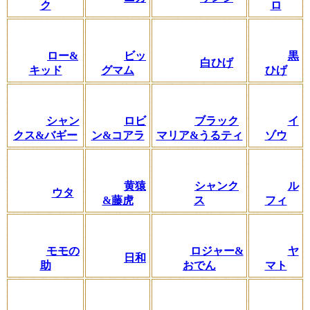
ク
ロ
ロー&
ビッ
黒
白ひげ
キッド
グマム
ひげ
シャン
ロビ
ブラック
イ
クス&バギー
ン&コアラ
マリア&うるティ
ゾウ
黄猿
シャンク
ル
ウタ
&藤虎
ス
フィ
モモの
ロジャー&
ヤ
日和
助
おでん
マト