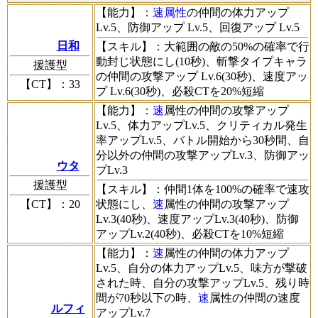
【能力】
：
速属性
の仲間の体力アップ
Lv.5、防御アップ Lv.5、回復アップ Lv.5
日和
【スキル】
：大範囲の敵の50%の確率で行
動封じ状態にし(10秒)、斬撃タイプキャラ
援護型
の仲間の攻撃アップ Lv.6(30秒)、速度アッ
【CT】
：33
プ Lv.6(30秒)、必殺CTを20%短縮
【能力】
：
速
属性の仲間の攻撃アップ
Lv.5、体力アップLv.5、クリティカル発生
率アップLv.5、バトル開始から30秒間、自
分以外の仲間の攻撃アップLv.3、防御アッ
ウタ
プLv.3
援護型
【スキル】
：仲間1体を100%の確率で速攻
【CT】
：20
状態にし、
速
属性の仲間の攻撃アップ
Lv.3(40秒)、速度アップLv.3(40秒)、防御
アップLv.2(40秒)、必殺CTを10%短縮
【能力】
：
速
属性の仲間の体力アップ
Lv.5、自分の体力アップLv.5、味方が撃破
された時、自分の攻撃アップLv.5、残り時
間が70秒以下の時、
速
属性の仲間の速度
ルフィ
アップLv.7