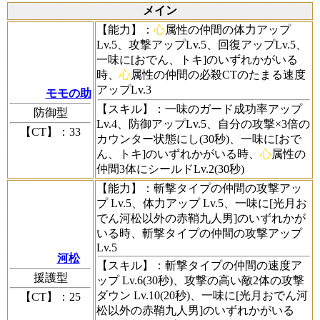
メイン
【能力】
：
心
属性の仲間の体力アップ
Lv.5、攻撃アップLv.5、回復アップLv.5、
一味に[おでん、トキ]のいずれかがいる
時、
心
属性の仲間の必殺CTのたまる速度
アップLv.3
モモの助
【スキル】
：一味のガード成功率アップ
防御型
Lv.4、防御アップLv.5、自分の攻撃×3倍の
【CT】
：33
カウンター状態にし(30秒)、一味に[おで
ん、トキ]のいずれかがいる時、
心
属性の
仲間3体にシールドLv.2(30秒)
【能力】
：斬撃タイプの仲間の攻撃アッ
プ Lv.5、体力アップ Lv.5、一味に[光月お
でん河松以外の赤鞘九人男]のいずれかが
いる時、斬撃タイプの仲間の攻撃アップ
Lv.5
河松
【スキル】
：斬撃タイプの仲間の速度ア
援護型
ップ Lv.6(30秒)、攻撃の高い敵2体の攻撃
ダウン Lv.10(20秒)、一味に[光月おでん河
【CT】
：25
松以外の赤鞘九人男]のいずれかがいる