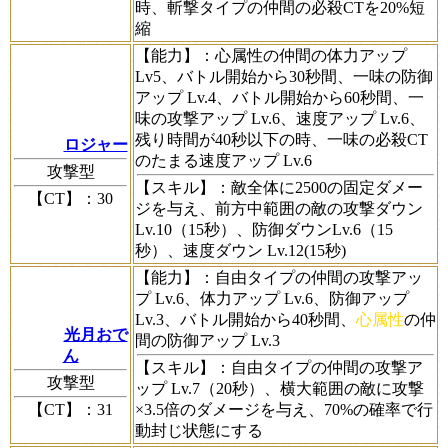
時、斬撃タイプの仲間の必殺CTを20%短
縮
【能力】
：心属性の仲間の体力アップ
Lv5、バトル開始から30秒間、一味の防御
アップ Lv.4、バトル開始から60秒間、一
味の攻撃アップ Lv.6、速度アップ Lv.6、
残り時間が40秒以下の時、一味の必殺CT
ロジャー
のたまる速度アップ Lv.6
攻撃型
【スキル】
：敵全体に2500の固定ダメー
【CT】
：30
ジを与え、前方中範囲の敵の攻撃ダウン
Lv.10（15秒）、防御ダウンLv.6（15
秒）、速度ダウン Lv.12(15秒)
【能力】
：自由タイプの仲間の攻撃アッ
プ Lv.6、体力アップ Lv.6、防御アップ
Lv.3、バトル開始から40秒間、
心属性
の仲
光月おで
間の防御アップ Lv.3
ん
【スキル】
：自由タイプの仲間の攻撃ア
攻撃型
ップ Lv.7（20秒）、横大範囲の敵に攻撃
【CT】
：31
×3.5倍のダメージを与え、70%の確率で行
動封じ状態にする