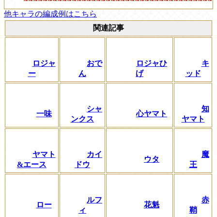
他キャラの編成例はこちら
関連記事
ロジャ
おで
ロジャひ
キ
ー
ん
げ
ッド
シャ
知
一味
心ヤマト
ンクス
ヤマト
ヤマト
カイ
魔
ウタ
&エース
ドウ
王
ルフ
赤
ロー
花魁
ィ
鞘