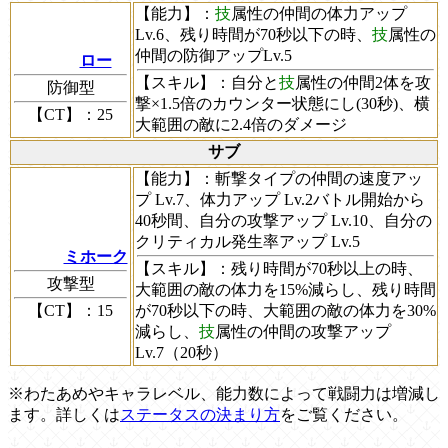
【能力】
：
技
属性の仲間の体力アップ
Lv.6、残り時間が70秒以下の時、
技
属性の
仲間の防御アップLv.5
ロー
【スキル】
：自分と
技
属性の仲間2体を攻
防御型
撃×1.5倍のカウンター状態にし(30秒)、横
【CT】
：25
大範囲の敵に2.4倍のダメージ
サブ
【能力】
：斬撃タイプの仲間の速度アッ
プ Lv.7、体力アップ Lv.2バトル開始から
40秒間、自分の攻撃アップ Lv.10、自分の
クリティカル発生率アップ Lv.5
ミホーク
【スキル】
：残り時間が70秒以上の時、
攻撃型
大範囲の敵の体力を15%減らし、残り時間
【CT】
：15
が70秒以下の時、大範囲の敵の体力を30%
減らし、
技
属性の仲間の攻撃アップ
Lv.7（20秒）
※わたあめやキャラレベル、能力数によって戦闘力は増減し
ます。詳しくは
ステータスの決まり方
をご覧ください。