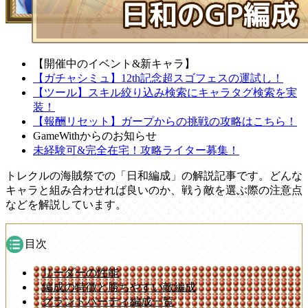
【開催中のイベント&新キャラ】
【ガチャシミュ】12th記念超スゴフェスの運試し！
【ツール】スキル絞り込み検索にキャラタグ検索を実
装！
【報酬リセット】ガープからの挑戦の攻略はこちら！
GameWithからのお知らせ
未経験可&完全在宅！攻略ライター募集！
トレクルの海賊祭での「日和編成」の解説記事です。どんな
キャラと組み合わせれば良いのか、戦う敵を選ぶ際の注意点
などを解説しています。
目次
リーダーの性能
編成の特徴と勝ちやすい敵編成
グランドパーティ編成一覧