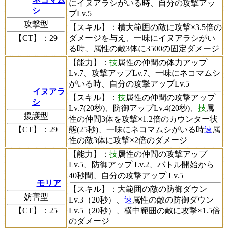
にイヌアラシがいる時、自分の攻撃アッ
シ
プLv.5
攻撃型
【スキル】
：横大範囲の敵に攻撃×3.5倍の
【CT】
：29
ダメージを与え、一味にイヌアラシがい
る時、
属性の敵3体に3500の固定ダメージ
【能力】
：
技
属性の仲間の体力アップ
Lv.7、攻撃アップLv.7、一味にネコマムシ
がいる時、自分の攻撃アップLv.5
イヌアラ
【スキル】
：
技
属性の仲間の攻撃アップ
シ
Lv.7(20秒)、防御アップLv.4(20秒)、
技
属
援護型
性の仲間3体を攻撃×1.2倍のカウンター状
【CT】
：29
態(25秒)、一味にネコマムシがいる時
速
属
性の敵3体に攻撃×2倍のダメージ
【能力】
：
技
属性の仲間の攻撃アップ
Lv.5、防御アップ Lv.2、バトル開始から
40秒間、自分の攻撃アップ Lv.5
モリア
【スキル】
：大範囲の敵の防御ダウン
妨害型
Lv.3（20秒）、
速
属性の敵の防御ダウン
【CT】
：25
Lv.5（20秒）、横中範囲の敵に攻撃×1.5倍
のダメージ