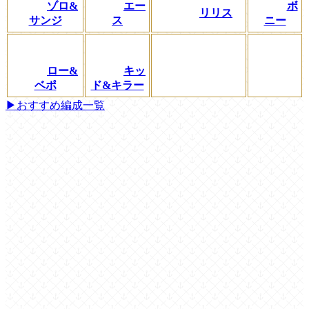
ゾロ&
エー
ボ
リリス
サンジ
ス
ニー
ロー&
キッ
ベポ
ド&キラー
▶おすすめ編成一覧