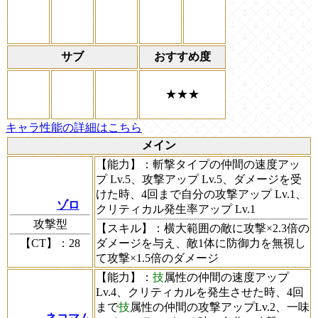
サブ
おすすめ度
★★★
キャラ性能の詳細はこちら
メイン
【能力】
：斬撃タイプの仲間の速度アッ
プ Lv.5、攻撃アップ Lv.5、ダメージを受
けた時、4回まで自分の攻撃アップ Lv.1、
ゾロ
クリティカル発生率アップ Lv.1
攻撃型
【スキル】
：横大範囲の敵に攻撃×2.3倍の
【CT】
：28
ダメージを与え、敵1体に防御力を無視し
て攻撃×1.5倍のダメージ
【能力】
：
技
属性の仲間の速度アップ
Lv.4、クリティカルを発生させた時、4回
まで
技
属性の仲間の攻撃アップLv.2、一味
ネコマム