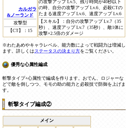
の攻撃アップ Lv.5、残り時間が40秒以下
の時、自分の攻撃アップ Lv.6、必殺CTの
カルガラ
たまる速度アップ Lv.6、速度アップ Lv.6
&ノーランド
【スキル】
：自分の攻撃アップ Lv.7（35
攻撃型
秒）、速度アップ Lv.7（35秒）、敵1体に
【CT】
：15
攻撃×2.5倍のダメージ
※わたあめやキャラレベル、能力数によって戦闘力は増減し
ます。詳しくは
ステータスの決まり方
をご覧ください。
優秀な心属性編成
斬撃タイプ+心属性で編成を作ります。おでん、ロジャーな
どで敵を倒しつつ、モモの助の能力と必殺技で防御を上げま
す。
斬撃タイプ編成②
メイン