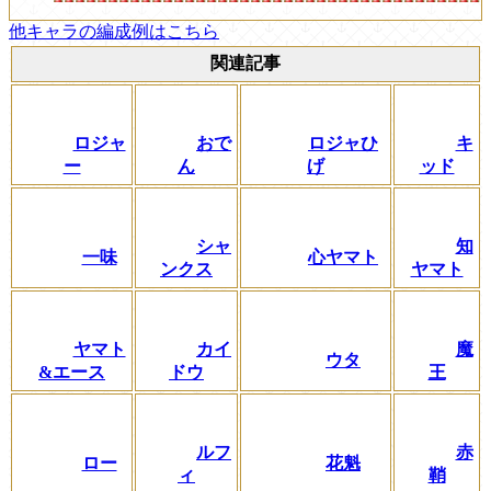
他キャラの編成例はこちら
関連記事
ロジャ
おで
ロジャひ
キ
ー
ん
げ
ッド
シャ
知
一味
心ヤマト
ンクス
ヤマト
ヤマト
カイ
魔
ウタ
&エース
ドウ
王
ルフ
赤
ロー
花魁
ィ
鞘