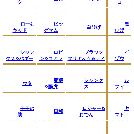
ク
ロ
ロー&
ビッ
黒
白ひげ
キッド
グマム
ひげ
シャン
ロビ
ブラック
イ
クス&バギー
ン&コアラ
マリア&うるティ
ゾウ
黄猿
シャンク
ル
ウタ
&藤虎
ス
フィ
モモの
ロジャー&
ヤ
日和
助
おでん
マト