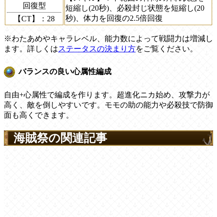
回復型
短縮し(20秒)、必殺封じ状態を短縮し(20
秒)、体力を回復の2.5倍回復
【CT】
：28
※わたあめやキャラレベル、能力数によって戦闘力は増減し
ます。詳しくは
ステータスの決まり方
をご覧ください。
バランスの良い心属性編成
自由+心属性で編成を作ります。超進化ニカ始め、攻撃力が
高く、敵を倒しやすいです。モモの助の能力や必殺技で防御
面も高くできます。
海賊祭の関連記事