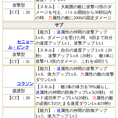
攻撃型
【スキル】
：大範囲の敵に攻撃×2倍のダ
【CT】
：28
メージを与え、バトル開始から30秒以内
の時、
力
属性の敵に2000の固定ダメージ
サブ
【能力】
：
速
属性の仲間の攻撃アップ
Lv.6、ダメージを受けた時、6回まで自分
セニョー
の速度アップ Lv.1、攻撃アップ Lv.1
ル・ピンク
【スキル】
：自分の速度アップ Lv.8（20
攻撃型
秒）、攻撃アップ Lv.8（20秒）、敵1体に
攻撃×1.3倍のダメージ、これを4回行う
【CT】
：31
【能力】
：
速
属性の仲間の攻撃アップ
Lv.6、体力アップLv.6、
力
属性の敵の攻撃
ダウンLv.6
コラソン
【スキル】
：敵1体の体力を70%減らし、
援護型
速
属性の仲間の防御アップLv.5(20秒)、ガ
【CT】
：28
ード成功率アップLv.5(20秒)、
力
属性の敵
の必殺CTのたまる速度ダウンLv.4(10秒)
【能力】
：
速
属性の仲間の防御アップ
Lv.5、体力アップ Lv.5