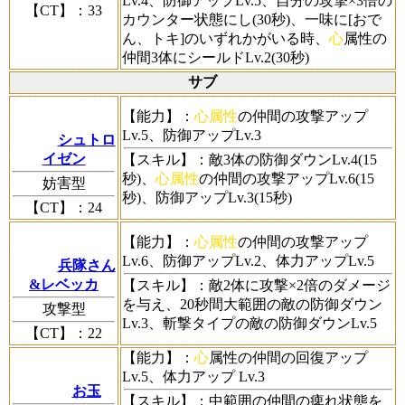
Lv.4、防御アップLv.5、自分の攻撃×3倍の
【CT】
：33
カウンター状態にし(30秒)、一味に[おで
ん、トキ]のいずれかがいる時、
心
属性の
仲間3体にシールドLv.2(30秒)
サブ
【能力】
：
心属性
の仲間の攻撃アップ
Lv.5、防御アップLv.3
シュトロ
イゼン
【スキル】
：敵3体の防御ダウンLv.4(15
秒)、
心属性
の仲間の攻撃アップLv.6(15
妨害型
秒)、防御アップLv.3(15秒)
【CT】
：24
【能力】
：
心属性
の仲間の攻撃アップ
Lv.6、防御アップLv.2、体力アップLv.5
兵隊さん
&レベッカ
【スキル】
：敵2体に攻撃×2倍のダメージ
を与え、20秒間大範囲の敵の防御ダウン
攻撃型
Lv.3、斬撃タイプの敵の防御ダウンLv.5
【CT】
：22
【能力】
：
心
属性の仲間の回復アップ
Lv.5、体力アップ Lv.3
お玉
【スキル】
：中範囲の仲間の痺れ状態を