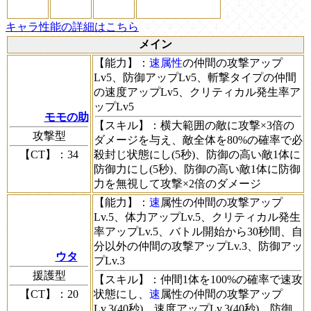
キャラ性能の詳細はこちら
メイン
【能力】
：
速属性
の仲間の攻撃アップ
Lv5、防御アップLv5、斬撃タイプの仲間
の速度アップLv5、クリティカル発生率ア
ップLv5
モモの助
【スキル】
：横大範囲の敵に攻撃×3倍の
攻撃型
ダメージを与え、敵全体を80%の確率で必
【CT】
：34
殺封じ状態にし(5秒)、防御の高い敵1体に
防御力にし(5秒)、防御の高い敵1体に防御
力を無視して攻撃×2倍のダメージ
【能力】
：
速
属性の仲間の攻撃アップ
Lv.5、体力アップLv.5、クリティカル発生
率アップLv.5、バトル開始から30秒間、自
分以外の仲間の攻撃アップLv.3、防御アッ
ウタ
プLv.3
援護型
【スキル】
：仲間1体を100%の確率で速攻
【CT】
：20
状態にし、
速
属性の仲間の攻撃アップ
Lv.3(40秒)、速度アップLv.3(40秒)、防御