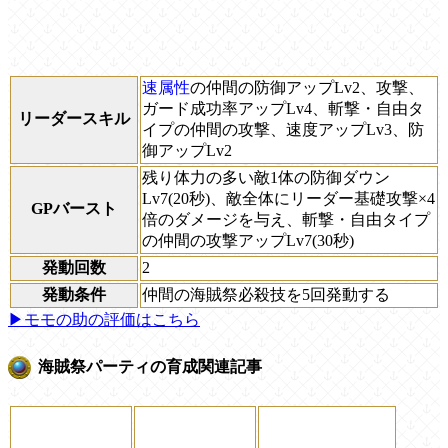
速属性
の仲間の防御アップLv2、攻撃、
ガード成功率アップLv4、斬撃・自由タ
リーダースキル
イプの仲間の攻撃、速度アップLv3、防
御アップLv2
残り体力の多い敵1体の防御ダウン
Lv7(20秒)、敵全体にリーダー基礎攻撃×4
GPバースト
倍のダメージを与え、斬撃・自由タイプ
の仲間の攻撃アップLv7(30秒)
発動回数
2
発動条件
仲間の海賊祭必殺技を5回発動する
▶モモの助の評価はこちら
海賊祭パーティの育成関連記事