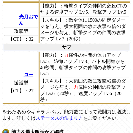
【能力】
：斬撃タイプの仲間の必殺CTの
たまる速度アップ Lv.5、攻撃アップ Lv.5
光月おで
【スキル】
：敵全体に1500の固定ダメー
ん
ジを与え、横大範囲の敵に攻撃×2倍のダ
攻撃型
メージを与え、斬撃タイプの仲間の攻撃
アップ Lv.7（20秒）
【CT】
：32
サブ
【能力】
：
力
属性の仲間の体力アップ
Lv.5、防御アップ Lv.3、バトル開始から
40秒間、斬撃タイプの仲間の攻撃アップ
Lv.5
ロー
【スキル】
：大範囲の敵に攻撃×2倍のダ
援護型
メージを与え、
力
属性の仲間の攻撃アッ
【CT】
：27
プ Lv.6（20秒）、速度アップ Lv.6（20
秒）
※わたあめやキャラレベル、能力数によって戦闘力は増減し
ます。詳しくは
ステータスの決まり方
をご覧ください。
能力を最大限活かす編成