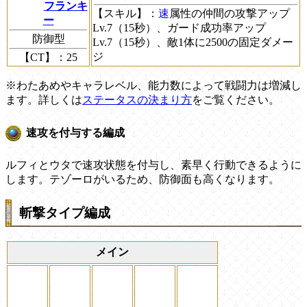
フランキ
【スキル】
：
速
属性の仲間の攻撃アップ
ー
Lv.7（15秒）、ガード成功率アップ
防御型
Lv.7（15秒）、敵1体に2500の固定ダメー
ジ
【CT】
：25
※わたあめやキャラレベル、能力数によって戦闘力は増減し
ます。詳しくは
ステータスの決まり方
をご覧ください。
速攻を付与する編成
ルフィとウタで速攻状態を付与し、素早く行動できるように
します。テゾーロがいるため、防御面も高くなります。
斬撃タイプ編成
メイン