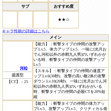
サブ
おすすめ度
★★☆
キャラ性能の詳細はこちら
メイン
【能力】
：斬撃タイプの仲間の攻撃アッ
プ Lv.5、体力アップ Lv.5、一味に[光月お
でん河松以外の赤鞘九人男]のいずれかが
いる時、斬撃タイプの仲間の攻撃アップ
Lv.5
河松
【スキル】
：斬撃タイプの仲間の速度ア
援護型
ップ Lv.6(30秒)、攻撃の高い敵2体の攻撃
ダウン Lv.10(20秒)、一味に[光月おでん河
【CT】
：25
松以外の赤鞘九人男]のいずれかがいる
時、斬撃タイプの仲間の必殺CTを20%短
縮
【能力】
：斬撃タイプの仲間の体力アッ
プLv.5、攻撃アップLv.5、クリティカル発