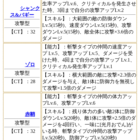
生率アップLv.6、クリティカルを発生させ
シャンク
た時、3回まで自分の攻撃アップLv.2
ス&バギー
【スキル】
：大範囲の敵の防御ダウン
攻撃型
Lv.5(15秒)、速度ダウンLv.5(15秒)、攻撃
【CT】
：32
ダウンLv.5(15秒)、敵全体に攻撃×3.6倍の
ダメージ
【能力】
：斬撃タイプの仲間の速度アッ
プ Lv.5、攻撃アップ Lv.5、ダメージを受
けた時、4回まで自分の攻撃アップ Lv.1、
ゾロ
クリティカル発生率アップ Lv.1
攻撃型
【スキル】
：横大範囲の敵に攻撃×2.3倍の
【CT】
：28
ダメージを与え、敵1体に防御力を無視し
て攻撃×1.5倍のダメージ
【能力】
：斬撃タイプの仲間の体力アッ
プLv.6、攻撃アップLv.6
【スキル】
：残り体力の多い敵2体に防御
赤鞘
ダウンLv.5(20秒)、敵1体に攻撃×2.5倍のダ
攻撃型
メージを4回行い、一味に[光月おでん]が
【CT】
：32
いる時、斬撃タイプの仲間の攻撃アップ
Lv.5(20秒)、防御アップLv.5(20秒)