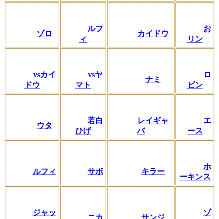
ルフ
お
ゾロ
カイドウ
ィ
リン
vsカイ
vsヤ
ロ
ナミ
ドウ
マト
ビン
若白
レイギャ
エ
ウタ
ひげ
バ
ース
ホ
ルフィ
サボ
キラー
ーキンス
ジャッ
ゾ
ニカ
サンジ