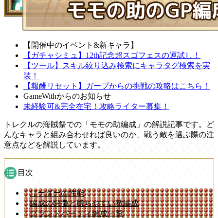
【開催中のイベント&新キャラ】
【ガチャシミュ】12th記念超スゴフェスの運試し！
【ツール】スキル絞り込み検索にキャラタグ検索を実
装！
【報酬リセット】ガープからの挑戦の攻略はこちら！
GameWithからのお知らせ
未経験可&完全在宅！攻略ライター募集！
トレクルの海賊祭での「モモの助編成」の解説記事です。ど
んなキャラと組み合わせれば良いのか、戦う敵を選ぶ際の注
意点などを解説しています。
目次
リーダーの性能
編成の特徴と勝ちやすい敵編成
グランドパーティ編成一覧