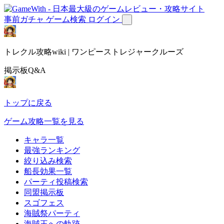
事前ガチャ
ゲーム検索
ログイン
トレクル攻略wiki | ワンピーストレジャークルーズ
掲示板Q&A
トップに戻る
ゲーム攻略一覧を見る
キャラ一覧
最強ランキング
絞り込み検索
船長効果一覧
パーティ投稿検索
同盟掲示板
スゴフェス
海賊祭パーティ
海賊王への軌跡