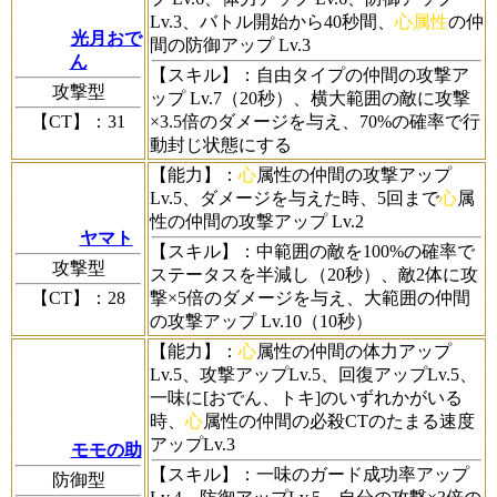
Lv.3、バトル開始から40秒間、
心属性
の仲
光月おで
間の防御アップ Lv.3
ん
【スキル】
：自由タイプの仲間の攻撃ア
攻撃型
ップ Lv.7（20秒）、横大範囲の敵に攻撃
【CT】
：31
×3.5倍のダメージを与え、70%の確率で行
動封じ状態にする
【能力】
：
心
属性の仲間の攻撃アップ
Lv.5、ダメージを与えた時、5回まで
心
属
性の仲間の攻撃アップ Lv.2
ヤマト
【スキル】
：中範囲の敵を100%の確率で
攻撃型
ステータスを半減し（20秒）、敵2体に攻
【CT】
：28
撃×5倍のダメージを与え、大範囲の仲間
の攻撃アップ Lv.10（10秒）
【能力】
：
心
属性の仲間の体力アップ
Lv.5、攻撃アップLv.5、回復アップLv.5、
一味に[おでん、トキ]のいずれかがいる
時、
心
属性の仲間の必殺CTのたまる速度
アップLv.3
モモの助
【スキル】
：一味のガード成功率アップ
防御型