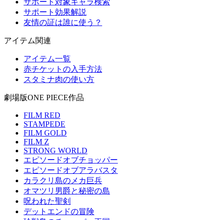
サポート対象キャラ検索
サポート効果解説
友情の証は誰に使う？
アイテム関連
アイテム一覧
赤チケットの入手方法
スタミナ肉の使い方
劇場版ONE PIECE作品
FILM RED
STAMPEDE
FILM GOLD
FILM Z
STRONG WORLD
エピソードオブチョッパー
エピソードオブアラバスタ
カラクリ島のメカ巨兵
オマツリ男爵と秘密の島
呪われた聖剣
デットエンドの冒険