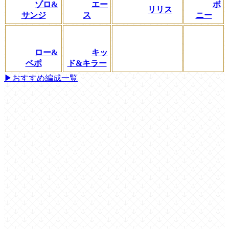
ゾロ&
エー
ボ
リリス
サンジ
ス
ニー
ロー&
キッ
ベポ
ド&キラー
▶おすすめ編成一覧