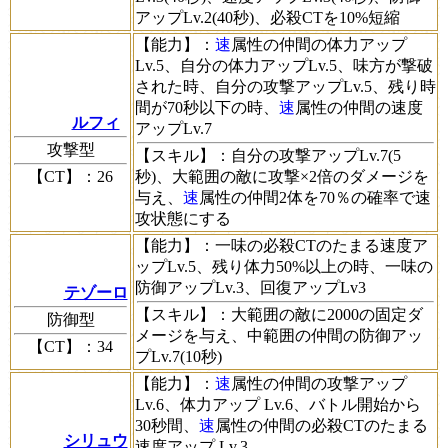
アップLv.2(40秒)、必殺CTを10%短縮
【能力】
：
速
属性の仲間の体力アップ
Lv.5、自分の体力アップLv.5、味方が撃破
された時、自分の攻撃アップLv.5、残り時
間が70秒以下の時、
速
属性の仲間の速度
ルフィ
アップLv.7
攻撃型
【スキル】
：自分の攻撃アップLv.7(5
【CT】
：26
秒)、大範囲の敵に攻撃×2倍のダメージを
与え、
速
属性の仲間2体を70％の確率で速
攻状態にする
【能力】
：一味の必殺CTのたまる速度ア
ップLv.5、残り体力50%以上の時、一味の
防御アップLv.3、回復アップLv3
テゾーロ
【スキル】
：大範囲の敵に2000の固定ダ
防御型
メージを与え、中範囲の仲間の防御アッ
【CT】
：34
プLv.7(10秒)
【能力】
：
速
属性の仲間の攻撃アップ
Lv.6、体力アップ Lv.6、バトル開始から
30秒間、
速
属性の仲間の必殺CTのたまる
シリュウ
速度アップ Lv.3