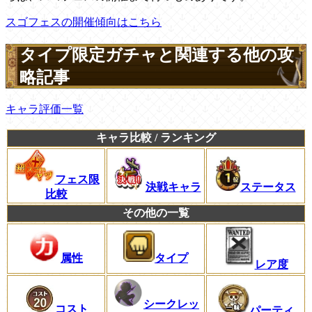
スゴフェスの開催傾向はこちら
タイプ限定ガチャと関連する他の攻
略記事
キャラ評価一覧
キャラ比較 / ランキング
フェス限
決戦キャラ
ステータス
比較
その他の一覧
属性
タイプ
レア度
シークレッ
コスト
パーティ