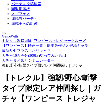
パーティ投稿検索
同盟掲示板
スゴフェス
海賊祭パーティ
海賊王への軌跡
GameWith
トレクル攻略wiki | ワンピーストレジャークルーズ
【ワンピース】映画一覧｜劇場版作品と登場キャラ
最新リセマラの当たりキャラ
ガチャ10万円分(300回)やってみたPart1
ガチャまとめとシミュレーター
強靭/野心/斬撃タイプ限定レア仲間探し｜ガチャ
【トレクル】強靭/野心/斬撃
タイプ限定レア仲間探し｜ガ
チャ【ワンピース トレジャ