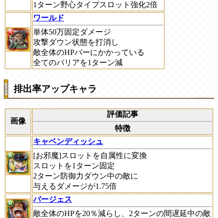
1ターン野心タイプスロット強化2倍
ワールド
単体50万固定ダメージ
攻撃ダウン状態を打消し
敵全体のHPバーにかかっている
全てのバリアを1ターン減
排出率アップキャラ
評価記事
画像
特徴
キャベンディッシュ
[お邪魔]スロットを自属性に変換
スロットを1ターン固定
2ターン防御力ダウン中の敵に
与えるダメージが1.75倍
バージェス
敵全体のHPを20％減らし、2ターンの間遅延中の敵