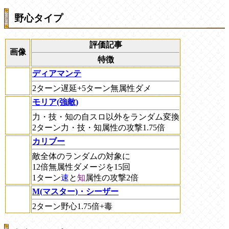
野心タイプ
評価記事
画像
特徴
ディアマンテ
2ターン遅延+5ターン無属性ダメ
モリア(強敵)
力・技・知の自スロ以外をランダム変換
2ターン力・技・知属性の攻撃1.75倍
カリブー
敵全体のランダムの対象に
12倍無属性ダメージを15回
1ターン
速
と
知
属性の攻撃2倍
M(マスター)・シーザー
2ターン野心1.75倍+毒