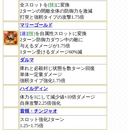
全スロットを
[技]
に変換
2ターンの間敵全体の防御力を激減
打突と強靭タイプの攻撃1.75倍
マリーゴールド
[速]
[技]
を自属性スロットに変換
2ターン防御力ダウン中の敵に
与えるダメージが1.75倍
1ターン受けるダメージ60%減
ダルマ
痺れと必殺封じ状態を数ターン回復
単体一定量ダメージ
強靭タイプ強化1.75倍
ハイルディン
体力を1にして減少値×10倍ダメージ
自身攻撃2.25倍強化
首領・チンジャオ
スロット強化2ターン
1.25~1.75倍