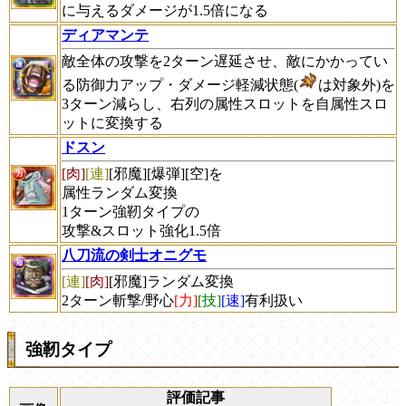
に与えるダメージが1.5倍になる
ディアマンテ
敵全体の攻撃を2ターン遅延させ、敵にかかってい
る防御力アップ・ダメージ軽減状態(
は対象外)を
3ターン減らし、右列の属性スロットを自属性スロ
ットに変換する
ドスン
[肉]
[連]
[邪魔][爆弾][空]を
属性ランダム変換
1ターン強靭タイプの
攻撃&スロット強化1.5倍
八刀流の剣士オニグモ
[連]
[肉]
[邪魔]ランダム変換
2ターン斬撃/野心
[力]
[技]
[速]
有利扱い
強靭タイプ
評価記事