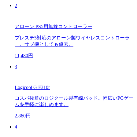
2
アローン PS5用無線コントローラー
プレステ5対応のアローン製ワイヤレスコントローラ
ー。サブ機としても優秀。
11,480円
3
Logicool G F310r
コスパ抜群のロジクール製有線パッド。幅広いPCゲー
ムを手軽に楽しめます。
2,860円
4