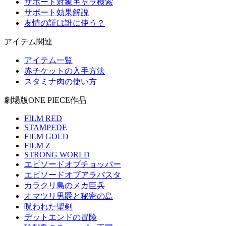
サポート対象キャラ検索
サポート効果解説
友情の証は誰に使う？
アイテム関連
アイテム一覧
赤チケットの入手方法
スタミナ肉の使い方
劇場版ONE PIECE作品
FILM RED
STAMPEDE
FILM GOLD
FILM Z
STRONG WORLD
エピソードオブチョッパー
エピソードオブアラバスタ
カラクリ島のメカ巨兵
オマツリ男爵と秘密の島
呪われた聖剣
デットエンドの冒険