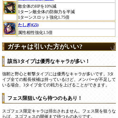
敵全体のHPを10%減
1ターン敵全体の防御力を半減
1ターンスロット強化1.75倍
たしぎ(G5)
属性相性強化1.5倍
ガチャは引いた方がいい?
該当3タイプは優秀なキャラが多い！
強靭と野心と斬撃タイプには優秀なキャラが多いです。3タ
イプ全ての船長候補は持っているけど、メンバーが不足して
いる場合、3タイプ全ての戦力を上げることができます。
フェス限狙いなら待つのもあり！
スゴフェス限定キャラは排出されません。フェス限を狙うな
らば、スゴフェスの開催まで待つものありです。