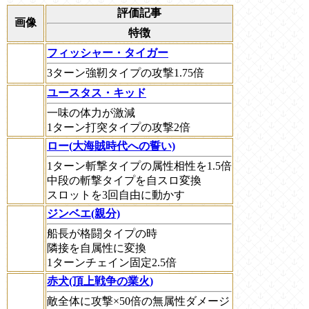
評価記事
画像
特徴
フィッシャー・タイガー
3ターン強靭タイプの攻撃1.75倍
ユースタス・キッド
一味の体力が激減
1ターン打突タイプの攻撃2倍
ロー(大海賊時代への誓い)
1ターン斬撃タイプの属性相性を1.5倍
中段の斬撃タイプを自スロ変換
スロットを3回自由に動かす
ジンベエ(親分)
船長が格闘タイプの時
隣接を自属性に変換
1ターンチェイン固定2.5倍
赤犬(頂上戦争の業火)
敵全体に攻撃×50倍の無属性ダメージ