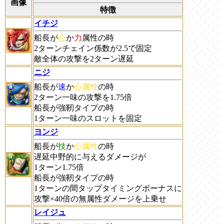
画像
特徴
イチジ
船長が
心
か
力
属性の時
2ターンチェイン係数が2.5で固定
敵全体の攻撃を2ターン遅延
ニジ
船長が
速
か
心属性
の時
2ターン一味の攻撃を1.75倍
船長が強靭タイプの時
1ターン一味のスロットを固定
ヨンジ
船長が
技
か
心属性
の時
遅延中野的に与えるダメージが
1ターン1.75倍
船長が強靭タイプの時
1ターンの間タップタイミングボーナスに
攻撃×40倍の無属性ダメージを上乗せ
レイジュ