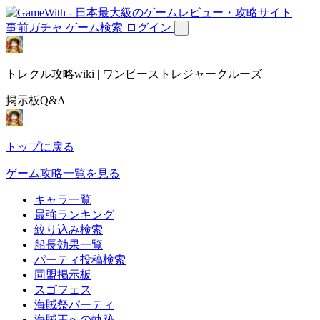
事前ガチャ
ゲーム検索
ログイン
トレクル攻略wiki | ワンピーストレジャークルーズ
掲示板Q&A
トップに戻る
ゲーム攻略一覧を見る
キャラ一覧
最強ランキング
絞り込み検索
船長効果一覧
パーティ投稿検索
同盟掲示板
スゴフェス
海賊祭パーティ
海賊王への軌跡