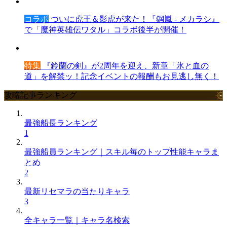
コラボ
ついに虎王＆影虎が来た！『鋼嵐 - メカラシ』
で「魔神英雄伝ワタル」コラボ後半が開催！
特集
『鈴蘭の剣』が2周年を迎え、新章「氷と血の
道」を解禁ッ！記念イベントの報酬もお見逃し無く！
攻略記事ランキング
最強船長ランキング
1
最強船員ランキング｜スキル毎のトップ性能キャラま
とめ
2
最新リセマラの当たりキャラ
3
全キャラ一覧｜キャラ名検索