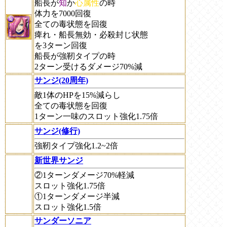
船長が
知
か
心属性
の時
体力を7000回復
全ての毒状態を回復
痺れ・船長無効・必殺封じ状態
を3ターン回復
船長が強靭タイプの時
2ターン受けるダメージ70%減
サンジ(20周年)
敵1体のHPを15%減らし
全ての毒状態を回復
1ターン一味のスロット強化1.75倍
サンジ(修行)
強靭タイプ強化1.2~2倍
新世界サンジ
②1ターンダメージ70%軽減
スロット強化1.75倍
①1ターンダメージ半減
スロット強化1.5倍
サンダーソニア