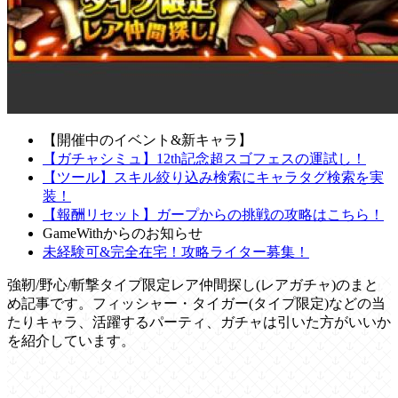
【開催中のイベント&新キャラ】
【ガチャシミュ】12th記念超スゴフェスの運試し！
【ツール】スキル絞り込み検索にキャラタグ検索を実
装！
【報酬リセット】ガープからの挑戦の攻略はこちら！
GameWithからのお知らせ
未経験可&完全在宅！攻略ライター募集！
強靭/野心/斬撃タイプ限定レア仲間探し(レアガチャ)のまと
め記事です。フィッシャー・タイガー(タイプ限定)などの当
たりキャラ、活躍するパーティ、ガチャは引いた方がいいか
を紹介しています。