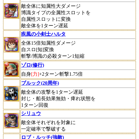
敵全体に知属性大ダメージ
博識タイプの全属性スロットを
自属性スロットに変換
敵全体を1ターン遅延
疾風の小剣士ハルタ
全体15倍知属性ダメージ
自スロ[知]変換
斬撃/博識の必殺ターン1短縮
ゾロ(修行)
自身
[力]
+2ターン斬撃1.75倍
ブルック(20周年)
敵全体の攻撃を1ターン遅延
封じ・船長効果無効・痺れ状態を
1ターン回復
シリュウ
敵全体それぞれを対象に
一定確率で撃破する
ロブ・ルッチ(強敵)