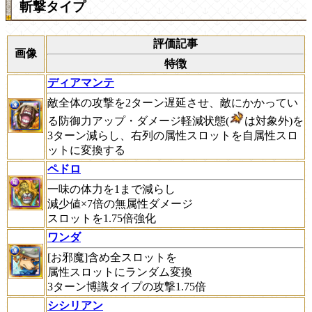
斬撃タイプ
評価記事
画像
特徴
ディアマンテ
敵全体の攻撃を2ターン遅延させ、敵にかかってい
る防御力アップ・ダメージ軽減状態(
は対象外)を
3ターン減らし、右列の属性スロットを自属性スロ
ットに変換する
ペドロ
一味の体力を1まで減らし
減少値×7倍の無属性ダメージ
スロットを1.75倍強化
ワンダ
[お邪魔]含め全スロットを
属性スロットにランダム変換
3ターン博識タイプの攻撃1.75倍
シシリアン