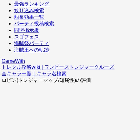
最強ランキング
絞り込み検索
船長効果一覧
パーティ投稿検索
同盟掲示板
スゴフェス
海賊祭パーティ
海賊王への軌跡
GameWith
トレクル攻略wiki | ワンピーストレジャークルーズ
全キャラ一覧｜キャラ名検索
ロビン(トレジャーマップ/知属性)の評価