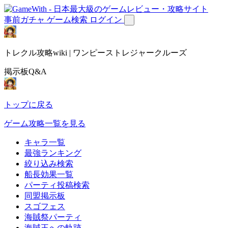
事前ガチャ
ゲーム検索
ログイン
トレクル攻略wiki | ワンピーストレジャークルーズ
掲示板Q&A
トップに戻る
ゲーム攻略一覧を見る
キャラ一覧
最強ランキング
絞り込み検索
船長効果一覧
パーティ投稿検索
同盟掲示板
スゴフェス
海賊祭パーティ
海賊王への軌跡