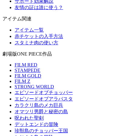
サポート効果解説
友情の証は誰に使う？
アイテム関連
アイテム一覧
赤チケットの入手方法
スタミナ肉の使い方
劇場版ONE PIECE作品
FILM RED
STAMPEDE
FILM GOLD
FILM Z
STRONG WORLD
エピソードオブチョッパー
エピソードオブアラバスタ
カラクリ島のメカ巨兵
オマツリ男爵と秘密の島
呪われた聖剣
デットエンドの冒険
珍獣島のチョッパー王国