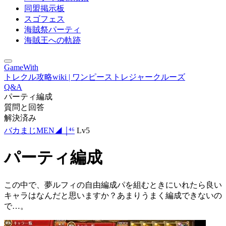
同盟掲示板
スゴフェス
海賊祭パーティ
海賊王への軌跡
GameWith
トレクル攻略wiki | ワンピーストレジャークルーズ
Q&A
パーティ編成
質問と回答
解決済み
バカまじMEN◢ ￨⁴⁶
Lv5
パーティ編成
この中で、夢ルフィの自由編成パを組むときにいれたら良い
キャラはなんだと思いますか？あまりうまく編成できないの
で…。