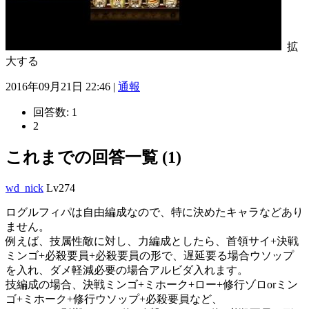
拡
大する
2016年09月21日 22:46 |
通報
回答数:
1
2
これまでの回答一覧 (1)
wd_nick
Lv274
ログルフィパは自由編成なので、特に決めたキャラなどあり
ません。
例えば、技属性敵に対し、力編成としたら、首領サイ+決戦
ミンゴ+必殺要員+必殺要員の形で、遅延要る場合ウソップ
を入れ、ダメ軽減必要の場合アルビダ入れます。
技編成の場合、決戦ミンゴ+ミホーク+ロー+修行ゾロorミン
ゴ+ミホーク+修行ウソップ+必殺要員など、