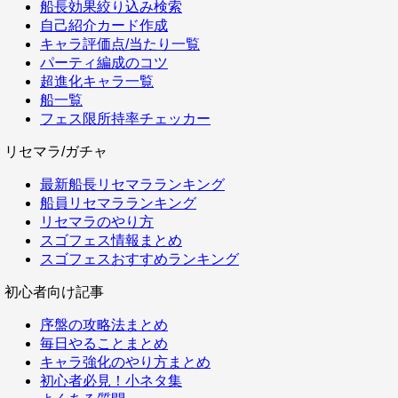
船長効果絞り込み検索
自己紹介カード作成
キャラ評価点/当たり一覧
パーティ編成のコツ
超進化キャラ一覧
船一覧
フェス限所持率チェッカー
リセマラ/ガチャ
最新船長リセマラランキング
船員リセマラランキング
リセマラのやり方
スゴフェス情報まとめ
スゴフェスおすすめランキング
初心者向け記事
序盤の攻略法まとめ
毎日やることまとめ
キャラ強化のやり方まとめ
初心者必見！小ネタ集