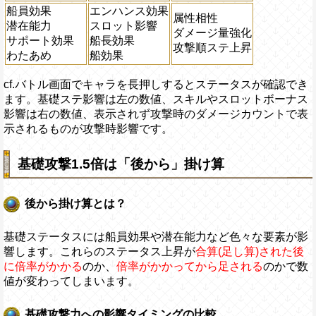
船員効果
エンハンス効果
属性相性
潜在能力
スロット影響
ダメージ量強化
サポート効果
船長効果
攻撃順ステ上昇
わたあめ
船効果
cf.バトル画面でキャラを長押しするとステータスが確認でき
ます。基礎ステ影響は左の数値、スキルやスロットボーナス
影響は右の数値、表示されず攻撃時のダメージカウントで表
示されるものが攻撃時影響です。
基礎攻撃1.5倍は「後から」掛け算
後から掛け算とは？
基礎ステータスには船員効果や潜在能力など色々な要素が影
響します。これらのステータス上昇が
合算(足し算)された後
に倍率がかかる
のか、
倍率がかかってから足される
のかで数
値が変わってしまいます。
基礎攻撃力への影響タイミングの比較