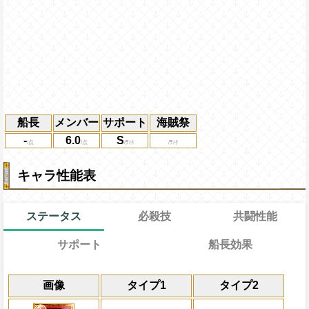
船長
メンバー
サポート
海賊祭
-
6.0
S
キャラ性能表
ステータス
必殺技
共闘性能
サポート
船長効果
通常
7→7ターン
共闘性能
通常時
効果
限界突破
画像
タイプ1
タイプ2
冒険中1回限り、サポート対象キャラが必
力属性の攻撃を2倍にし、ターン終了時敵全
冒険開始時の必殺ター
通常時