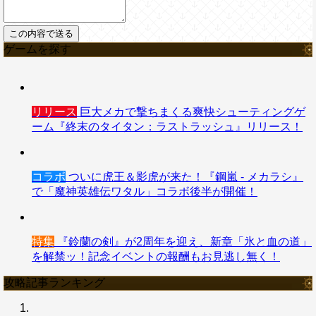
ゲームを探す
リリース
巨大メカで撃ちまくる爽快シューティングゲ
ーム『終末のタイタン：ラストラッシュ』リリース！
コラボ
ついに虎王＆影虎が来た！『鋼嵐 - メカラシ』
で「魔神英雄伝ワタル」コラボ後半が開催！
特集
『鈴蘭の剣』が2周年を迎え、新章「氷と血の道」
を解禁ッ！記念イベントの報酬もお見逃し無く！
攻略記事ランキング