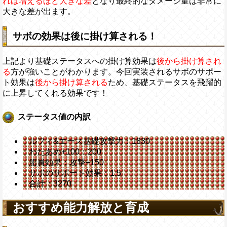
れば増えるほど大きな差
となり最終的なダメージ量は非常に
大きな差が出ます。
サボの効果は後に掛け算される！
上記より基礎ステータスへの掛け算効果は
後から掛け算され
る
方が強いことがわかります。今回実装されるサボのサポー
ト効果は
後から掛け算される
ため、基礎ステータスを飛躍的
に上昇してくれる効果です！
ステータス値の内訳
ルフィ&エース基礎攻撃力：1830
わたあめ+100：200
船員効果：攻撃+150
サボのサポート効果：1.5
合計：3270
おすすめ能力解放と育成