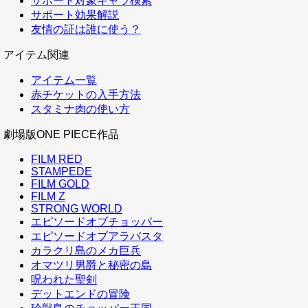
サポート対象キャラ検索
サポート効果解説
友情の証は誰に使う？
アイテム関連
アイテム一覧
赤チケットの入手方法
スタミナ肉の使い方
劇場版ONE PIECE作品
FILM RED
STAMPEDE
FILM GOLD
FILM Z
STRONG WORLD
エピソードオブチョッパー
エピソードオブアラバスタ
カラクリ島のメカ巨兵
オマツリ男爵と秘密の島
呪われた聖剣
デットエンドの冒険