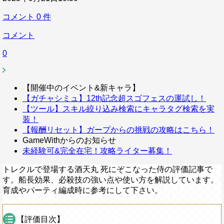
コメント
0
件
コメント
0
【開催中のイベント&新キャラ】
【ガチャシミュ】12th記念超スゴフェスの運試し！
【ツール】スキル絞り込み検索にキャラタグ検索を実
装！
【報酬リセット】ガープからの挑戦の攻略はこちら！
GameWithからのお知らせ
未経験可&完全在宅！攻略ライター募集！
トレクルで登場する酒天丸 死にぞこなった侍の評価記事で
す。船長効果、必殺技の強い点や使い方を解説しています。
育成やパーティ編成時に参考にして下さい。
【評価目次】