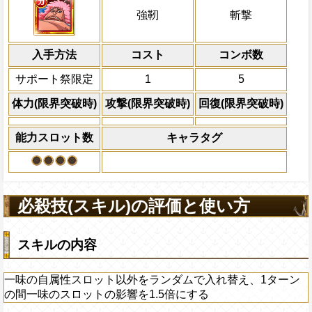
BATTLEに進むまでの間サポート対象キ
属性ダメージを与える
属性
キャラの攻撃を6倍
一味の自属性スロット以外をランダムで入
船長効果
強靭
斬撃
が1.3倍になる
にし、他の属性キャラの
ンの間一味のスロットの影響を1.5倍にす
Lv上限突破
倍、体力を1.25倍にす
対象
上限突破
入手方法
コスト
ターン数：8
コンボ数
力属性の強靭タイプ
敵1体のHPを25%減
サポート祭限定
1
5
体力の上限を無視して
×30倍の全プレイヤ
体力(限界突破時)
攻撃(限界突破時)
回復(限界突破時)
必殺技
(最大体力の2倍上限
えている時、体力満タ
能力スロット数
キャラタグ
になる)、全プレイヤ
果無効を2ターン回復
2ターンの間敵全体の
アクション
を30%下げ、斬撃タイ
必殺技(スキル)の評価と使い方
げる
スキルの内容
一味の自属性スロット以外をランダムで入れ替え、1ターン
の間一味のスロットの影響を1.5倍にする