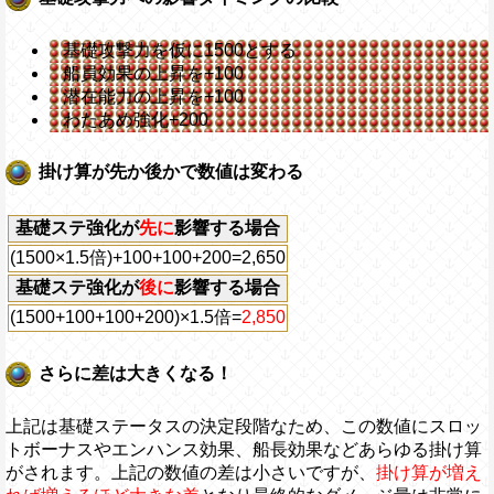
基礎攻撃力を仮に1500とする
船員効果の上昇を+100
潜在能力の上昇を+100
わたあめ強化+200
掛け算が先か後かで数値は変わる
基礎ステ強化が
先に
影響する場合
(1500×1.5倍)+100+100+200=
2,650
基礎ステ強化が
後に
影響する場合
(1500+100+100+200)×1.5倍=
2,850
さらに差は大きくなる！
上記は基礎ステータスの決定段階なため、この数値にスロッ
トボーナスやエンハンス効果、船長効果などあらゆる掛け算
がされます。上記の数値の差は小さいですが、
掛け算が増え