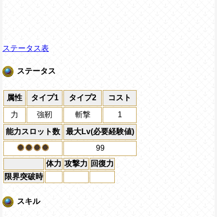
ステータス表
ステータス
属性
タイプ1
タイプ2
コスト
力
強靭
斬撃
1
能力スロット数
最大Lv(必要経験値)
99
体力
攻撃力
回復力
限界突破時
スキル