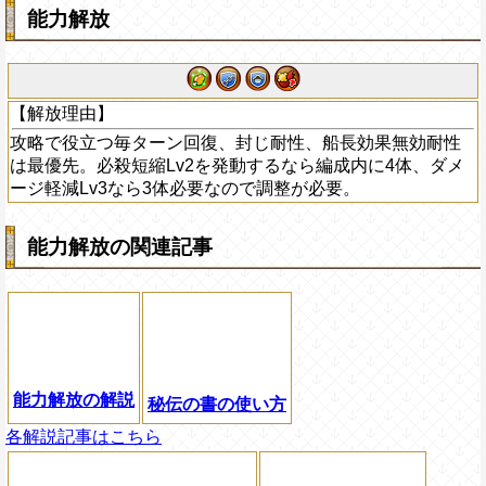
能力解放
【解放理由】
攻略で役立つ毎ターン回復、封じ耐性、船長効果無効耐性
は最優先。必殺短縮Lv2を発動するなら編成内に4体、ダメ
ージ軽減Lv3なら3体必要なので調整が必要。
能力解放の関連記事
能力解放の解説
秘伝の書の使い方
各解説記事はこちら