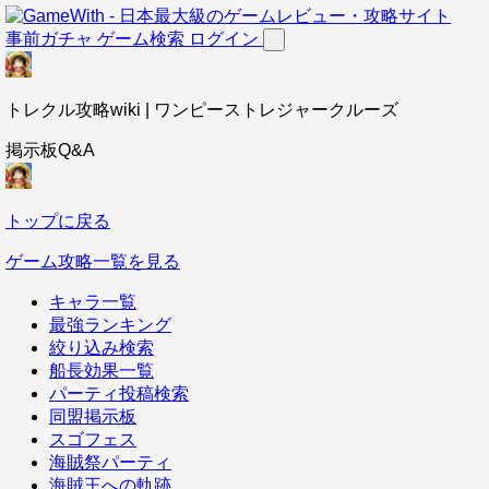
事前ガチャ
ゲーム検索
ログイン
トレクル攻略wiki | ワンピーストレジャークルーズ
掲示板Q&A
トップに戻る
ゲーム攻略一覧を見る
キャラ一覧
最強ランキング
絞り込み検索
船長効果一覧
パーティ投稿検索
同盟掲示板
スゴフェス
海賊祭パーティ
海賊王への軌跡