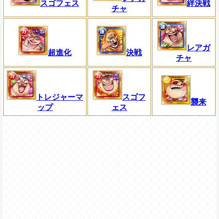
スゴフェス
絆決戦
チャ
レアガ
超進化
決戦
チャ
トレジャーマ
スゴフ
襲来
ップ
ェス