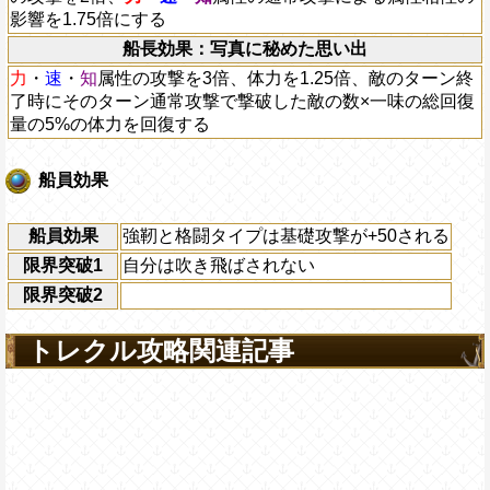
影響を1.75倍にする
船長効果：写真に秘めた思い出
力
・
速
・
知
属性の攻撃を3倍、体力を1.25倍、敵のターン終
了時にそのターン通常攻撃で撃破した敵の数×一味の総回復
量の5%の体力を回復する
船員効果
船員効果
強靭と格闘タイプは基礎攻撃が+50される
限界突破1
自分は吹き飛ばされない
限界突破2
トレクル攻略関連記事