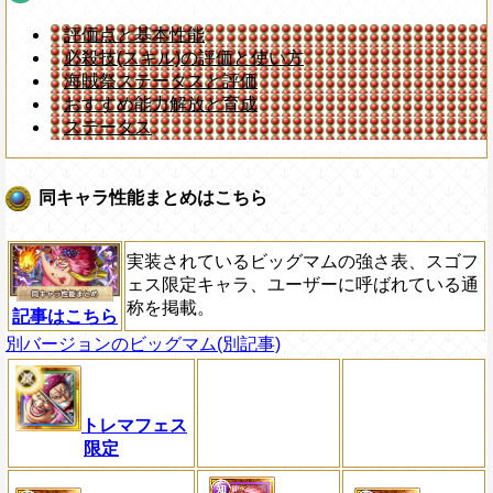
評価点と基本性能
必殺技(スキル)の評価と使い方
海賊祭ステータスと評価
おすすめ能力解放と育成
ステータス
同キャラ性能まとめはこちら
実装されているビッグマムの強さ表、スゴフ
ェス限定キャラ、ユーザーに呼ばれている通
称を掲載。
記事はこちら
別バージョンのビッグマム(別記事)
トレマフェス
限定