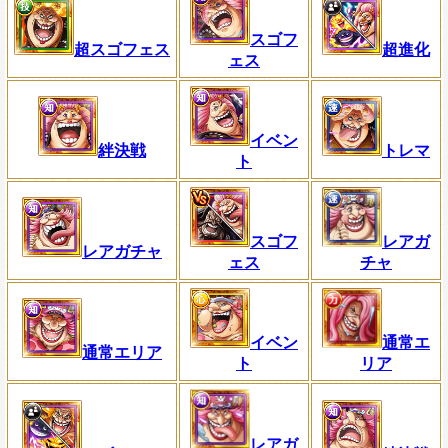
スゴフ
超スゴフェス
超進化
ェス
イベン
絆決戦
トレマ
ト
スゴフ
レアガ
レアガチャ
ェス
チャ
通常エ
イベン
通常エリア
リア
ト
レアガ