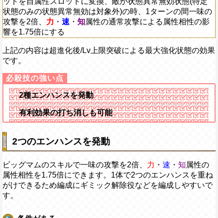
ットを自属性スロットに変換、敵が状態異常無効状態(特定
状態のみの状態異常無効は対象外)の時、1ターンの間一味の
攻撃を2倍、
力
・
速
・
知
属性の通常攻撃による属性相性の影
響を1.75倍にする
上記の内容は超進化後/Lv上限突破による最大強化状態の効果
です。
2種エンハンスを発動
有利効果の打ち消しも可能
2つのエンハンスを発動
ビッグマムのスキルで一味の攻撃を2倍、
力
・
速
・
知
属性の
属性相性を1.75倍にできます。1体で2つのエンハンスを重ね
がけできるため編成にギミック解除役などを編成しやすいで
す。