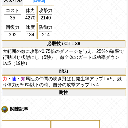
スタイル
妨害型
コスト
体力
攻撃力
35
4270
2140
回復力
速度
防御力
392
134
214
必殺技 / CT：38
大範囲の敵に攻撃×0.75倍のダメージを与え、25%の確率で
行動封じ状態にし（5秒）、敵全体のガード成功率ダウン
Lv.5（19秒）
能力
力
・
速
・
知
属性の仲間の吹き飛ばし発生率アップ Lv.5、残
り体力が50%以下の時、自分の攻撃アップ Lv.4
耐性
関連記事