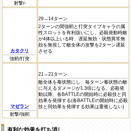
射撃/-
29→14ターン
2ターンの間強靭と打突タイプキャラの属
性スロットを有利扱いにし、必殺発動時敵
が4体以上いる時、遅延無効・状態異常無
効を無視して敵全体の攻撃を2ターン遅延
カタクリ
させる
強靭/打突
21→21ターン
敵全体を毒状態にし、毎ターン毒状態の敵
に与えるダメージが1.3倍になる。必殺発
動以降、各BATTLEの開始時に必殺技と同
効果を発揮する(各BATTLEの開始時に必殺
マゼラン
技と同効果を発揮する効果は重複しない)
射撃/強靭
有利な効果を打ち消し