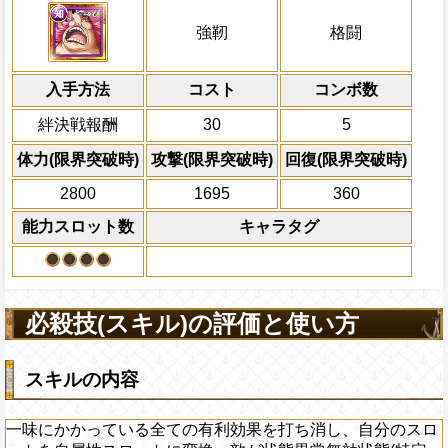
ステータスに上乗せする
終了時にそのターン通常攻撃で撃破した敵
属性
キャラの攻撃を6倍
強靭と格闘タイプは基礎攻撃が+50さ
一味にかかっている全ての有利効果を打
船長効果
強靭
格闘
回復量の5%の体力を回復する
にし、他の属性キャラの
ロットを自属性スロットに変換、敵が状
対象
自分は吹き飛ばされない
倍、体力を1.25倍にす
(特定状態のみの状態異常無効は対象外)の
Lv上限突破
知属性
入手方法
一味の攻撃を2倍、
コスト
力
ターン数：11
・
コンボ数
速
・
知
属性の通常
自分のスロット封じを5ターン回復
相性の影響を1.75倍にする
敵全体の攻撃を3ター
必殺技
絆決戦報酬
30
5
ダメージを受けた次のターン、自分
全体にかかっている有
上限突破
+200される/被ダメージ量上昇状態を
ン減らす
体力(限界突破時)
攻撃(限界突破時)
回復(限界突破時)
2ターンの間敵全体の
2800
1695
360
アクション
を30%下げ、格闘タイ
能力スロット数
キャラタグ
げる
必殺技(スキル)の評価と使い方
スキルの内容
一味にかかっている全ての有利効果を打ち消し、自分のスロ