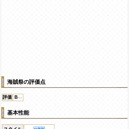
海賊祭の評価点
評価
B
基本性能