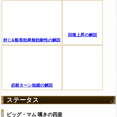
回復上昇の解説
封じ&船長効果無効耐性の解説
必殺ターン短縮の解説
ステータス
ビッグ・マム 嘆きの四皇