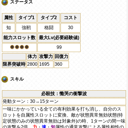
ステータス
属性
タイプ1
タイプ2
コスト
知
強靭
格闘
30
能力スロット数
最大Lv(必要経験値)
99
体力
攻撃力
回復力
限界突破時
2800
1695
360
スキル
必殺技：慟哭の衝撃波
発動ターン：30→15ターン
一味にかかっている全ての有利効果を打ち消し、自分のス
ロットを自属性スロットに変換、敵が状態異常無効状態(特
定状態のみの状態異常無効は対象外)の時、1ターンの間一味
の攻撃を2倍、
力
・
速
・
知
属性の通常攻撃による属性相性の