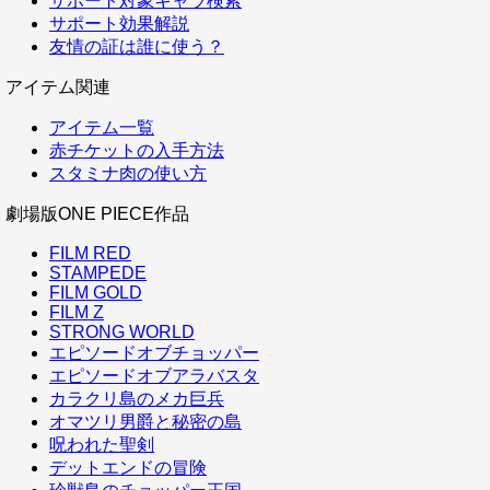
サポート対象キャラ検索
サポート効果解説
友情の証は誰に使う？
アイテム関連
アイテム一覧
赤チケットの入手方法
スタミナ肉の使い方
劇場版ONE PIECE作品
FILM RED
STAMPEDE
FILM GOLD
FILM Z
STRONG WORLD
エピソードオブチョッパー
エピソードオブアラバスタ
カラクリ島のメカ巨兵
オマツリ男爵と秘密の島
呪われた聖剣
デットエンドの冒険