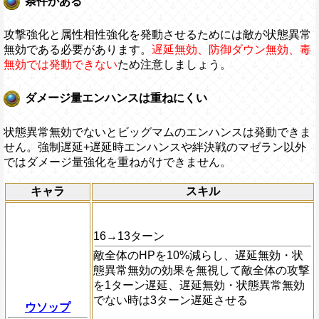
条件がある
攻撃強化と属性相性強化を発動させるためには敵が状態異常
無効である必要があります。
遅延無効、防御ダウン無効、毒
無効では発動できない
ため注意しましょう。
ダメージ量エンハンスは重ねにくい
状態異常無効でないとビッグマムのエンハンスは発動できま
せん。強制遅延+遅延時エンハンスや絆決戦のマゼラン以外
ではダメージ量強化を重ねがけできません。
キャラ
スキル
16→13ターン
敵全体のHPを10%減らし、遅延無効・状
態異常無効の効果を無視して敵全体の攻撃
を1ターン遅延、遅延無効・状態異常無効
でない時は3ターン遅延させる
ウソップ