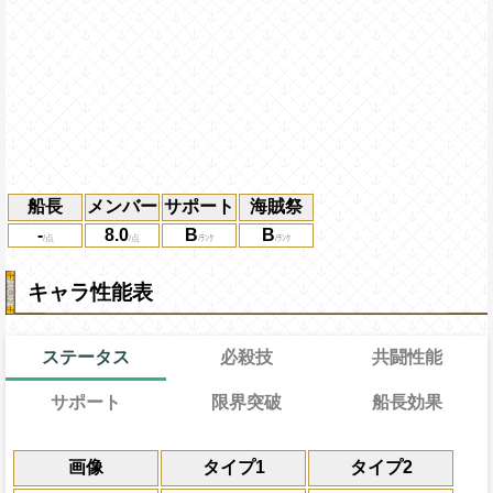
船長
メンバー
サポート
海賊祭
-
8.0
B
B
キャラ性能表
ステータス
必殺技
共闘性能
サポート
限界突破
船長効果
能
通常
30→15ターン
共闘性能
通常時
効果
限界突破
画像
タイプ1
タイプ2
習得する効果
力
自分の基礎ステータスの7%をサポート対
力
・
速
・
知
属性の攻撃を3倍、体力を1.2
冒険開始時の必殺ター
通常時