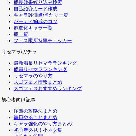
船長効果絞り込み検索
自己紹介カード作成
キャラ評価点/当たり一覧
パーティ編成のコツ
超進化キャラ一覧
船一覧
フェス限所持率チェッカー
リセマラ/ガチャ
最新船長リセマラランキング
船員リセマラランキング
リセマラのやり方
スゴフェス情報まとめ
スゴフェスおすすめランキング
初心者向け記事
序盤の攻略法まとめ
毎日やることまとめ
キャラ強化のやり方まとめ
初心者必見！小ネタ集