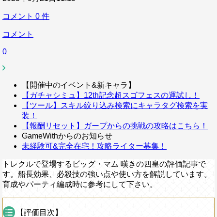
コメント
0
件
コメント
0
【開催中のイベント&新キャラ】
【ガチャシミュ】12th記念超スゴフェスの運試し！
【ツール】スキル絞り込み検索にキャラタグ検索を実
装！
【報酬リセット】ガープからの挑戦の攻略はこちら！
GameWithからのお知らせ
未経験可&完全在宅！攻略ライター募集！
トレクルで登場するビッグ・マム 嘆きの四皇の評価記事で
す。船長効果、必殺技の強い点や使い方を解説しています。
育成やパーティ編成時に参考にして下さい。
【評価目次】