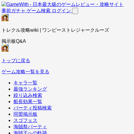
事前ガチャ
ゲーム検索
ログイン
トレクル攻略wiki | ワンピーストレジャークルーズ
掲示板Q&A
トップに戻る
ゲーム攻略一覧を見る
キャラ一覧
最強ランキング
絞り込み検索
船長効果一覧
パーティ投稿検索
同盟掲示板
スゴフェス
海賊祭パーティ
海賊王への軌跡