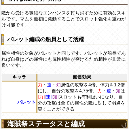
敵から受ける微細なエンハンスを打ち消すために有効なスキ
ルです。マムを最初に発動することでスロット強化も重ねが
け可能です。
バレット編成の船員として活躍
属性相性の対象がバレットと同じです。バレットが船長であ
れば自身はどの属性にも属性相性が突けるため相性が非常に
良いです。
キャラ
船長効果
力
・
速
・
知
属性の攻撃を4倍、体力を1.2倍
にし、自分の攻撃を4.75倍、
力
・
速
・
知
は
[力]
[速]
[知]
スロットも有利扱いになり、自
バレット
分の攻撃は全ての属性の敵に対して弱点を
突くことができる
海賊祭ステータスと編成