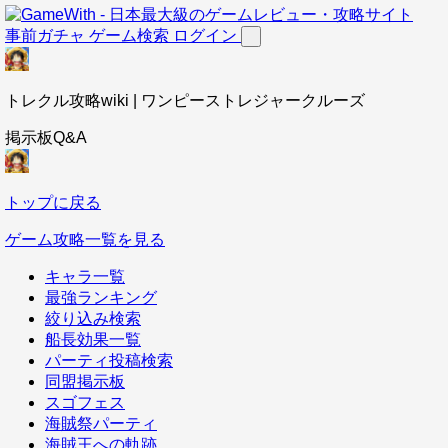
事前ガチャ
ゲーム検索
ログイン
トレクル攻略wiki | ワンピーストレジャークルーズ
掲示板Q&A
トップに戻る
ゲーム攻略一覧を見る
キャラ一覧
最強ランキング
絞り込み検索
船長効果一覧
パーティ投稿検索
同盟掲示板
スゴフェス
海賊祭パーティ
海賊王への軌跡