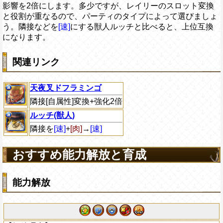
影響を2倍にします。多少ですが、レイリーのスロット変換
と役割が重なるので、パーティのタイプによって選びましょ
う。隣接などを
[速]
にする獣人ルッチと比べると、上位互換
になります。
関連リンク
天夜叉ドフラミンゴ
隣接[自属性]変換+強化2倍
ルッチ(獣人)
隣接を
[速]
+
[肉]
→
[速]
おすすめ能力解放と育成
能力解放