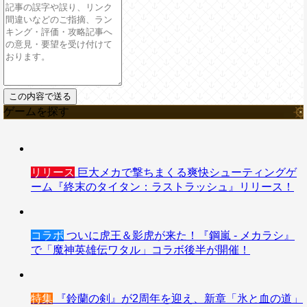
ゲームを探す
リリース
巨大メカで撃ちまくる爽快シューティングゲ
ーム『終末のタイタン：ラストラッシュ』リリース！
コラボ
ついに虎王＆影虎が来た！『鋼嵐 - メカラシ』
で「魔神英雄伝ワタル」コラボ後半が開催！
特集
『鈴蘭の剣』が2周年を迎え、新章「氷と血の道」