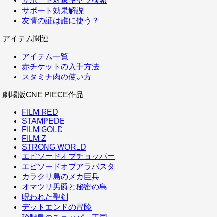
サポート対象キャラ検索
サポート効果解説
友情の証は誰に使う？
アイテム関連
アイテム一覧
赤チケットの入手方法
スタミナ肉の使い方
劇場版ONE PIECE作品
FILM RED
STAMPEDE
FILM GOLD
FILM Z
STRONG WORLD
エピソードオブチョッパー
エピソードオブアラバスタ
カラクリ島のメカ巨兵
オマツリ男爵と秘密の島
呪われた聖剣
デットエンドの冒険