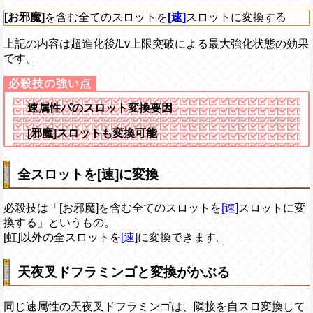
[お邪魔]
を含む全てのスロットを
[速]
スロットに変換する
上記の内容は超進化後/Lv上限突破による最大強化状態の効果
です。
速属性パのスロット変換要因
[邪魔]
スロットも変換可能
全スロットを[速]に変換
必殺技は「[お邪魔]を含む全てのスロットを
[速]
スロットに変
換する」というもの。
[虹]以外の全スロットを
[速]
に変換できます。
天夜叉ドフラミンゴと変換がかぶる
同じ速属性の天夜叉ドフラミンゴは、隣接を自スロ変換して