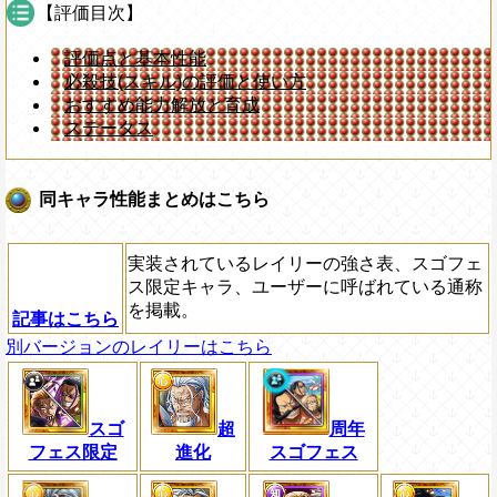
【評価目次】
評価点と基本性能
必殺技(スキル)の評価と使い方
おすすめ能力解放と育成
ステータス
同キャラ性能まとめはこちら
実装されているレイリーの強さ表、スゴフェ
ス限定キャラ、ユーザーに呼ばれている通称
を掲載。
記事はこちら
別バージョンのレイリーはこちら
スゴ
超
周年
フェス限定
進化
スゴフェス