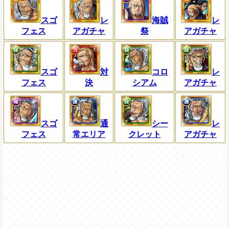
スゴ
レ
海賊
レ
フェス
アガチャ
祭
アガチャ
スゴ
対
コロ
レ
フェス
決
シアム
アガチャ
スゴ
通
シー
レ
フェス
常エリア
クレット
アガチャ