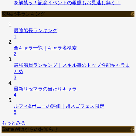
を解禁ッ！記念イベントの報酬もお見逃し無く！
攻略記事ランキング
最強船長ランキング
1
全キャラ一覧｜キャラ名検索
2
最強船員ランキング｜スキル毎のトップ性能キャラま
とめ
3
最新リセマラの当たりキャラ
4
ルフィ&ボニーの評価｜超スゴフェス限定
5
もっとみる
GameWithからのお知らせ