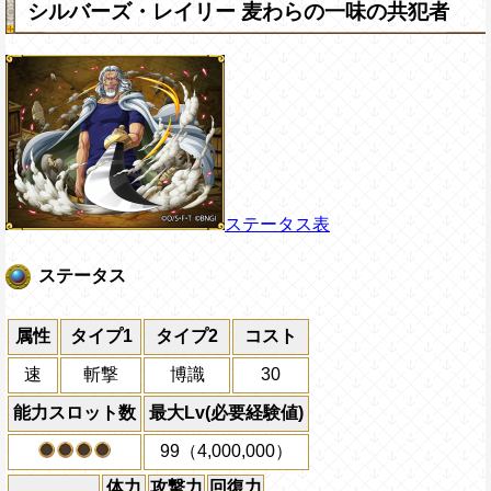
シルバーズ・レイリー 麦わらの一味の共犯者
ステータス表
ステータス
属性
タイプ1
タイプ2
コスト
速
斬撃
博識
30
能力スロット数
最大Lv(必要経験値)
99（4,000,000）
体力
攻撃力
回復力