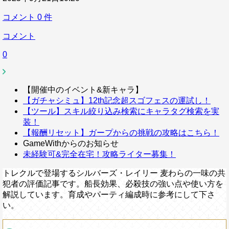
コメント
0
件
コメント
0
【開催中のイベント&新キャラ】
【ガチャシミュ】12th記念超スゴフェスの運試し！
【ツール】スキル絞り込み検索にキャラタグ検索を実
装！
【報酬リセット】ガープからの挑戦の攻略はこちら！
GameWithからのお知らせ
未経験可&完全在宅！攻略ライター募集！
トレクルで登場するシルバーズ・レイリー 麦わらの一味の共
犯者の評価記事です。船長効果、必殺技の強い点や使い方を
解説しています。育成やパーティ編成時に参考にして下さ
い。