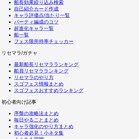
船長効果絞り込み検索
自己紹介カード作成
キャラ評価点/当たり一覧
パーティ編成のコツ
超進化キャラ一覧
船一覧
フェス限所持率チェッカー
リセマラ/ガチャ
最新船長リセマラランキング
船員リセマラランキング
リセマラのやり方
スゴフェス情報まとめ
スゴフェスおすすめランキング
初心者向け記事
序盤の攻略法まとめ
毎日やることまとめ
キャラ強化のやり方まとめ
初心者必見！小ネタ集