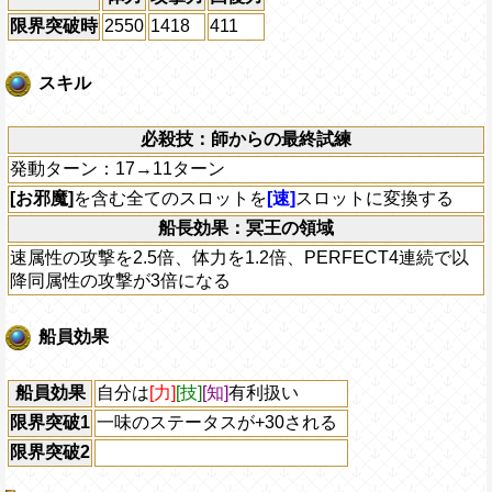
限界突破時
2550
1418
411
スキル
必殺技：師からの最終試練
発動ターン：17→11ターン
[お邪魔]
を含む全てのスロットを
[速]
スロットに変換する
船長効果：冥王の領域
速属性の攻撃を2.5倍、体力を1.2倍、PERFECT4連続で以
降同属性の攻撃が3倍になる
船員効果
船員効果
自分は
[力]
[技]
[知]
有利扱い
限界突破1
一味のステータスが+30される
限界突破2