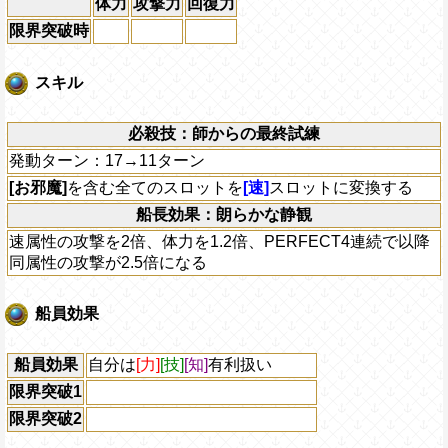
体力
攻撃力
回復力
限界突破時
スキル
必殺技：師からの最終試練
発動ターン：17→11ターン
[お邪魔]
を含む全てのスロットを
[速]
スロットに変換する
船長効果：朗らかな静観
速属性の攻撃を2倍、体力を1.2倍、PERFECT4連続で以降
同属性の攻撃が2.5倍になる
船員効果
船員効果
自分は
[力]
[技]
[知]
有利扱い
限界突破1
限界突破2