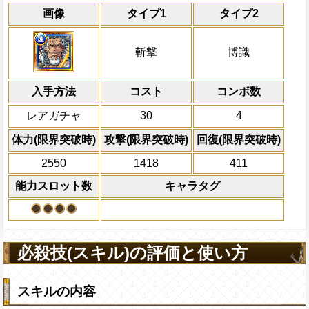
能
通常
17→11ターン
共闘性能
通常時
効果
限界突破
画像
タイプ1
タイプ2
習得する効果
力
自分の基礎ステータスの7%をサポート対
速属性の攻撃を2.5倍、体力を1.2倍、PER
冒険開始時の必殺ター
通常時
ステータスに上乗せする
降同属性の攻撃が3倍になる
属性
キャラの攻撃を6倍
自分は
[力]
[技]
[知]
有利扱い
[お邪魔]
を含む全てのスロットを
[速]
スロ
船長効果
斬撃
博識
にし、他の属性キャラの
Lv上限突破
対象
上限突破
一味のステータスが+30される
倍、体力を1.25倍にす
モンキーDルフィ
入手方法
コスト
ターン数：8
コンボ数
自分のスロット封じを5ターン回復す
敵1体のHPを25%減
レアガチャ
30
4
ダメージを受けた次のターン、自分
体力の上限を無視して
+200される/被ダメージ量上昇状態を
×30倍の全プレイヤ
体力(限界突破時)
攻撃(限界突破時)
回復(限界突破時)
必殺技
(最大体力の2倍上限
2550
1418
411
えている時、体力満タ
になる)、全プレイヤ
能力スロット数
キャラタグ
果無効を2ターン回復
2ターンの間敵全体の
アクション
を30%下げ、博識タイ
げる
必殺技(スキル)の評価と使い方
スキルの内容