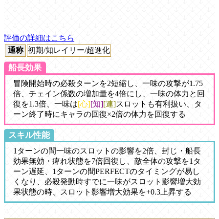
評価の詳細はこちら
通称
初期/知レイリー/超進化
船長効果
冒険開始時の必殺ターンを2短縮し、一味の攻撃が1.75
倍、チェイン係数の増加量を4倍にし、一味の体力と回
復を1.3倍、一味は
[心]
[知]
[連]
スロットも有利扱い、タ
ーン終了時にキャラの回復×2倍の体力を回復する
スキル性能
1ターンの間一味のスロットの影響を2倍、封じ・船長
効果無効・痺れ状態を7倍回復し、敵全体の攻撃を1タ
ーン遅延、1ターンの間PERFECTのタイミングが易し
くなり、必殺発動時すでに一味がスロット影響増大効
果状態の時、スロット影響増大効果を+0.3上昇する