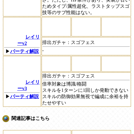
ためタイプ/属性超化、ラストタップスゴ
技等のサブ性能はない。
レイリ
排出ガチャ：
スゴフェス
ーv2
-
▶
パーティ解説
排出ガチャ：
スゴフェス
レイリ
倍率対象は博識/格闘
ーv3
スキルを1ターンに1回しか発動できない
▶
パーティ解説
スキルの防御効果無視で編成に余裕を持
たせやすい
関連記事はこちら