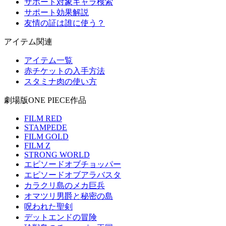
サポート対象キャラ検索
サポート効果解説
友情の証は誰に使う？
アイテム関連
アイテム一覧
赤チケットの入手方法
スタミナ肉の使い方
劇場版ONE PIECE作品
FILM RED
STAMPEDE
FILM GOLD
FILM Z
STRONG WORLD
エピソードオブチョッパー
エピソードオブアラバスタ
カラクリ島のメカ巨兵
オマツリ男爵と秘密の島
呪われた聖剣
デットエンドの冒険