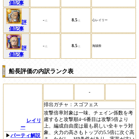
価記事
-
8.5
心レイリー
評
価記事
-
8.5
海賊祭
評
価記事
船長評価の内訳ランク表
-
排出ガチャ：
スゴフェス
攻撃倍率対象は一味、チェイン係数を考
慮すると攻撃順4~6番目は攻撃5倍より
レイリ
上。編成自由度は最も易しい全キャラ対
ー
象、火力の高さもトップの5.5倍に次ぐ高
▶
パーティ解説
さ。ただし、HP条件があり、実装が古い