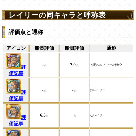
レイリーの同キャラと呼称表
評価点と通称
アイコン
船長評価
船員評価
通称
-
7.0
初期/知レイリー/超進化
評
価記事
-
-
技レイリー
評
価記事
6.5
心レイリー
評
価記事