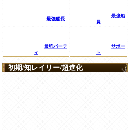
最強船
最強船長
員
最強パーテ
サポー
ィ
ト
初期/知レイリー/超進化