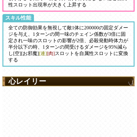
性スロット出現率が大きく上昇する
スキル性能
全ての防御効果を無視して敵1体に200000の固定ダメー
ジを与え、1ターンの間一味のチェイン係数が3倍に固
定され一味のスロットの影響が2倍、必殺発動時体力が
半分以下の時、1ターンの間受けるダメージを95%減ら
し[空][お邪魔]
[連]
[肉]
スロットを自属性スロットに変換
する
心レイリー