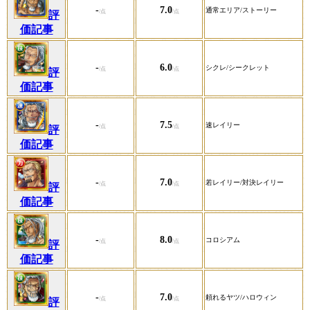
-
7.0
通常エリア/ストーリー
評
価記事
-
6.0
シクレ/シークレット
評
価記事
-
7.5
速レイリー
評
価記事
-
7.0
若レイリー/対決レイリー
評
価記事
-
8.0
コロシアム
評
価記事
-
7.0
頼れるヤツ/ハロウィン
評