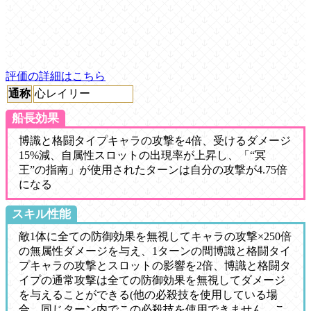
評価の詳細はこちら
通称
心レイリー
船長効果
博識と格闘タイプキャラの攻撃を4倍、受けるダメージ
15%減、自属性スロットの出現率が上昇し、「“冥
王”の指南」が使用されたターンは自分の攻撃が4.75倍
になる
スキル性能
敵1体に全ての防御効果を無視してキャラの攻撃×250倍
の無属性ダメージを与え、1ターンの間博識と格闘タイ
プキャラの攻撃とスロットの影響を2倍、博識と格闘タ
イプの通常攻撃は全ての防御効果を無視してダメージ
を与えることができる(他の必殺技を使用している場
合、同じターン内でこの必殺技を使用できません。こ