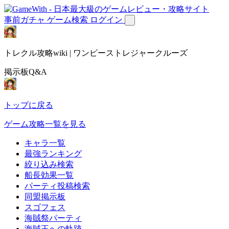
事前ガチャ
ゲーム検索
ログイン
トレクル攻略wiki | ワンピーストレジャークルーズ
掲示板Q&A
トップに戻る
ゲーム攻略一覧を見る
キャラ一覧
最強ランキング
絞り込み検索
船長効果一覧
パーティ投稿検索
同盟掲示板
スゴフェス
海賊祭パーティ
海賊王への軌跡