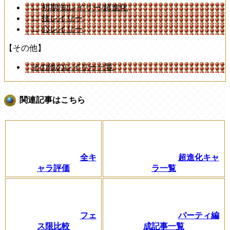
∟
初期/知レイリー/超進化
∟
技レイリー
∟
心レイリー
【その他】
その他のレイリー一覧
関連記事はこちら
全キ
超進化キャ
ャラ評価
ラ一覧
フェ
パーティ編
ス限比較
成記事一覧