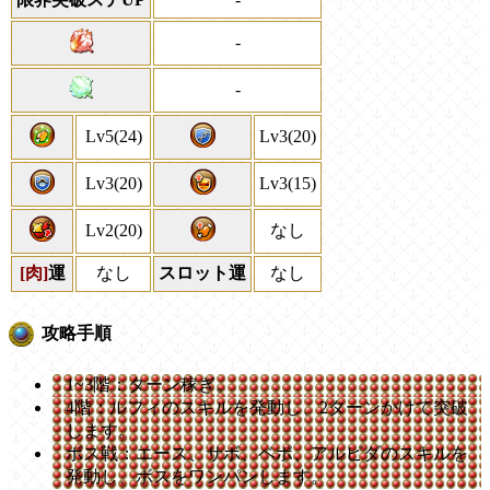
-
-
Lv5(24)
Lv3(20)
Lv3(20)
Lv3(15)
Lv2(20)
なし
[肉]
運
なし
スロット運
なし
攻略手順
1~3階：ターン稼ぎ。
4階：ルフィのスキルを発動し、2ターンかけて突破
します。
ボス戦：エース、サボ、ベポ、アルビダのスキルを
発動し、ボスをワンパンします。