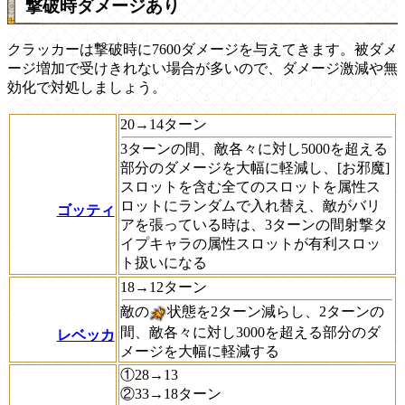
撃破時ダメージあり
クラッカーは撃破時に7600ダメージを与えてきます。被ダメ
ージ増加で受けきれない場合が多いので、ダメージ激減や無
効化で対処しましょう。
20→14ターン
3ターンの間、敵各々に対し5000を超える
部分のダメージを大幅に軽減し、[お邪魔]
スロットを含む全てのスロットを属性ス
ロットにランダムで入れ替え、敵がバリ
ゴッティ
アを張っている時は、3ターンの間射撃タ
イプキャラの属性スロットが有利スロッ
ト扱いになる
18→12ターン
敵の
状態を2ターン減らし、2ターンの
間、敵各々に対し3000を超える部分のダ
レベッカ
メージを大幅に軽減する
①28→13
②33→18ターン