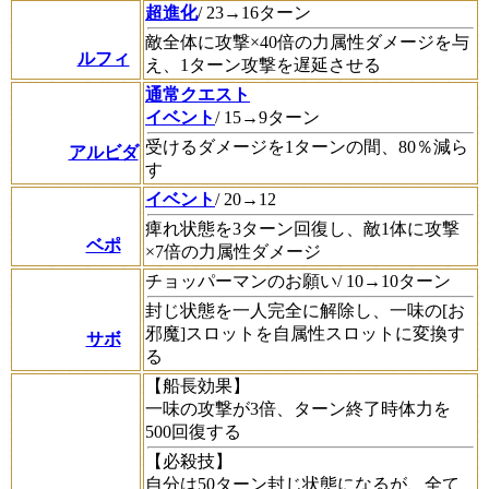
超進化
/ 23→16ターン
敵全体に攻撃×40倍の力属性ダメージを与
ルフィ
え、1ターン攻撃を遅延させる
通常クエスト
イベント
/ 15→9ターン
受けるダメージを1ターンの間、80％減ら
アルビダ
す
イベント
/ 20→12
痺れ状態を3ターン回復し、敵1体に攻撃
ベポ
×7倍の力属性ダメージ
チョッパーマンのお願い/ 10→10ターン
封じ状態を一人完全に解除し、一味の[お
邪魔]スロットを自属性スロットに変換す
サボ
る
【船長効果】
一味の攻撃が3倍、ターン終了時体力を
500回復する
【必殺技】
自分は50ターン封じ状態になるが、全て