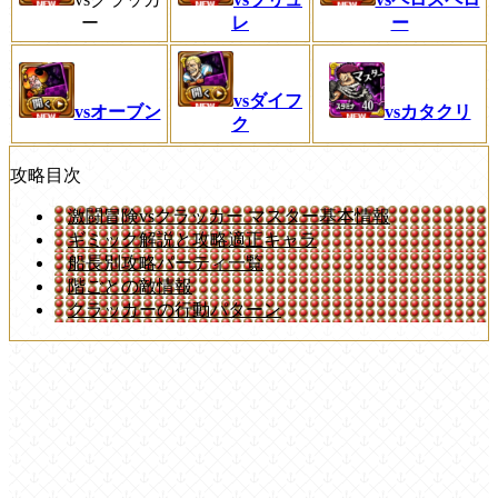
ー
レ
ー
vsダイフ
vsオーブン
vsカタクリ
ク
攻略目次
激闘冒険vsクラッカー マスター基本情報
ギミック解説と攻略適正キャラ
船長別攻略パーティ一覧
階ごとの敵情報
クラッカーの行動パターン