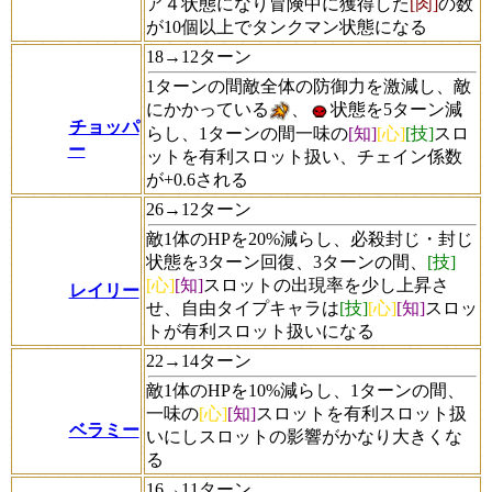
ア４状態になり冒険中に獲得した
[肉]
の数
が10個以上でタンクマン状態になる
18→12ターン
1ターンの間敵全体の防御力を激減し、敵
にかかっている
、
状態を5ターン減
チョッパ
らし、1ターンの間一味の
[知]
[心]
[技]
スロ
ー
ットを有利スロット扱い、チェイン係数
が+0.6される
26→12ターン
敵1体のHPを20%減らし、必殺封じ・封じ
状態を3ターン回復、3ターンの間、
[技]
[心]
[知]
スロットの出現率を少し上昇さ
レイリー
せ、自由タイプキャラは
[技]
[心]
[知]
スロッ
トが有利スロット扱いになる
22→14ターン
敵1体のHPを10%減らし、1ターンの間、
一味の
[心]
[知]
スロットを有利スロット扱
ベラミー
いにしスロットの影響がかなり大きくな
る
16→11ターン