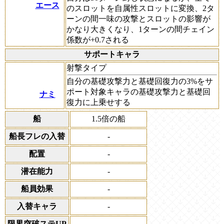
エース
のスロットを自属性スロットに変換、2タ
ーンの間一味の攻撃とスロットの影響が
かなり大きくなり、1ターンの間チェイン
係数が+0.7される
サポートキャラ
射撃タイプ
自分の基礎攻撃力と基礎回復力の3%をサ
ポート対象キャラの基礎攻撃力と基礎回
ナミ
復力に上乗せする
船
1.5倍の船
船長フレの入替
-
配置
-
潜在能力
-
船員効果
-
入替キャラ
-
限界突破ステUP
-