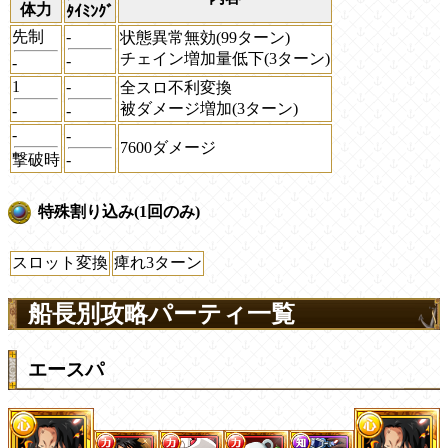
体力
ﾀｲﾐﾝｸﾞ
先制
-
状態異常無効(99ターン)
チェイン増加量低下(3ターン)
-
-
1
-
全スロ不利変換
被ダメージ増加(3ターン)
-
-
-
-
7600ダメージ
撃破時
-
特殊割り込み(1回のみ)
スロット変換
痺れ3ターン
船長別攻略パーティ一覧
エースパ