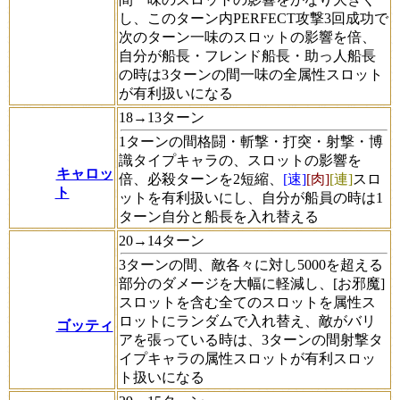
し、このターン内PERFECT攻撃3回成功で
次のターン一味のスロットの影響を倍、
自分が船長・フレンド船長・助っ人船長
の時は3ターンの間一味の全属性スロット
が有利扱いになる
18→13ターン
1ターンの間格闘・斬撃・打突・射撃・博
識タイプキャラの、スロットの影響を
キャロッ
倍、必殺ターンを2短縮、
[速]
[肉]
[連]
スロ
ト
ットを有利扱いにし、自分が船員の時は1
ターン自分と船長を入れ替える
20→14ターン
3ターンの間、敵各々に対し5000を超える
部分のダメージを大幅に軽減し、[お邪魔]
スロットを含む全てのスロットを属性ス
ロットにランダムで入れ替え、敵がバリ
ゴッティ
アを張っている時は、3ターンの間射撃タ
イプキャラの属性スロットが有利スロッ
ト扱いになる