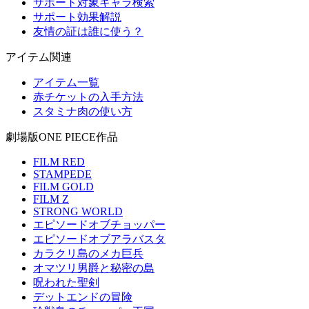
サポート対象キャラ検索
サポート効果解説
友情の証は誰に使う？
アイテム関連
アイテム一覧
赤チケットの入手方法
スタミナ肉の使い方
劇場版ONE PIECE作品
FILM RED
STAMPEDE
FILM GOLD
FILM Z
STRONG WORLD
エピソードオブチョッパー
エピソードオブアラバスタ
カラクリ島のメカ巨兵
オマツリ男爵と秘密の島
呪われた聖剣
デットエンドの冒険