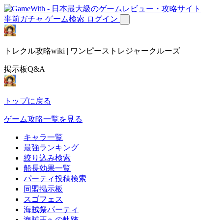
事前ガチャ
ゲーム検索
ログイン
トレクル攻略wiki | ワンピーストレジャークルーズ
掲示板Q&A
トップに戻る
ゲーム攻略一覧を見る
キャラ一覧
最強ランキング
絞り込み検索
船長効果一覧
パーティ投稿検索
同盟掲示板
スゴフェス
海賊祭パーティ
海賊王への軌跡