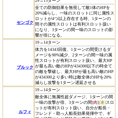
29→15ターン
全ての防御効果を無視して敵1体のHPを
20%減らし、一味のスロットに同じ属性ス
ロットが4つ以上存在する時、1ターンの
センゴク
間その属性スロットは有利スロット扱い
になり、3ターンの間一味のスロットの影
響が倍になる。
19→14ターン
体力を14343回復、1ターンの間受けるダ
メージを90%減少、2ターンの間一味の属
性スロットが有利スロット扱い、最大HP
が最も高い敵のHPが434300以下の時全て
ブルック
の敵を撃破し、最大HPが最も高い敵のHP
が434300より多い時は敵全体のHPを20%
減らし攻撃を1ターン遅延させる
19→14ターン
敵全体に無属性超ダメージ、1ターンの間
一味の攻撃が倍、3ターンの間
[肉]
[連]
スロ
ットが有利スロット扱い、自分が船長・
ルフィ
フレンド・助っ人船長効果発揮中で、ギ