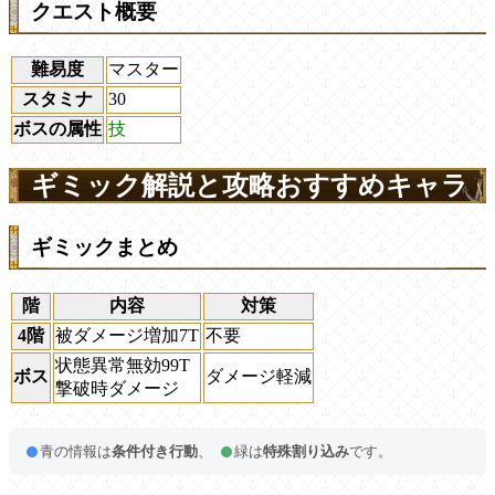
クエスト概要
難易度
マスター
スタミナ
30
ボスの属性
技
ギミック解説と攻略おすすめキャラ
ギミックまとめ
階
内容
対策
4階
被ダメージ増加7T
不要
状態異常無効99T
ボス
ダメージ軽減
撃破時ダメージ
青の情報は
条件付き行動
、
緑は
特殊割り込み
です。