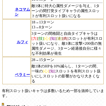
敵1体に特大心属性ダメージを与え、1タ
ネコマム
ーンの間打突タイプキャラの属性スロッ
シ
トが有利スロット扱いになる
18→13ターン
13→8ターン
3ターンの間格闘と自由タイプキャラは
[力]
[技]
[心]
[知]
[連]
[肉]
スロットが有利スロ
ルフィ
ット扱いになり、敵1体に攻撃×200倍の無
属性ダメージ、3ターン経過後自分に様々
な不利効果が発生
28→15ターン
敵1体のHPを10%減らし、1ターンの間、
一味の
[心]
[知]
スロットを有利スロット扱
ベラミー
いにしスロットの影響がかなり大きくな
る
有利スロット扱いキャラは多数いるため一部を抜粋していま
す。