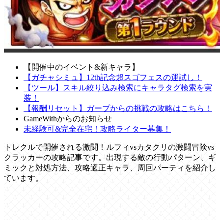
【開催中のイベント&新キャラ】
【ガチャシミュ】12th記念超スゴフェスの運試し！
【ツール】スキル絞り込み検索にキャラタグ検索を実
装！
【報酬リセット】ガープからの挑戦の攻略はこちら！
GameWithからのお知らせ
未経験可&完全在宅！攻略ライター募集！
トレクルで開催される激闘！ルフィvsカタクリの激闘冒険vs
クラッカーの攻略記事です。出現する敵の行動パターン、ギ
ミックと対処方法、攻略適正キャラ、周回パーティを紹介し
ています。