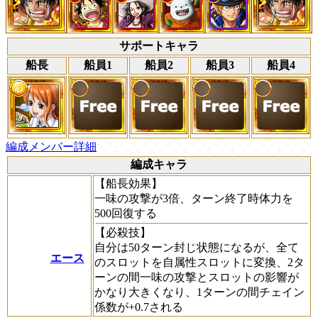
サポートキャラ
船長
船員1
船員2
船員3
船員4
編成メンバー詳細
編成キャラ
【船長効果】
一味の攻撃が3倍、ターン終了時体力を
500回復する
【必殺技】
自分は50ターン封じ状態になるが、全て
エース
のスロットを自属性スロットに変換、2タ
ーンの間一味の攻撃とスロットの影響が
かなり大きくなり、1ターンの間チェイン
係数が+0.7される