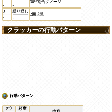
30%割合ダメージ
-
-
3
繰り返し
2回攻撃
-
-
クラッカーの行動パターン
行動パターン
ﾀｰﾝ
頻度
内容