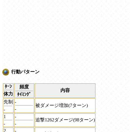
行動パターン
ﾀｰﾝ
頻度
内容
体力
ﾀｲﾐﾝｸﾞ
先制
-
被ダメージ増加(7ターン)
-
-
1
-
追撃1262ダメージ(98ターン)
-
-
2
-