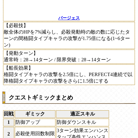
バージェス
【必殺技】
敵全体のHPを7%減らし、必殺発動時の敵の数に応じたタ
ーンの間格闘タイプキャラの攻撃が1.75倍になる(1~6ター
ン)
【発動ターン】
通常時：28→14ターン / 限界突破：28→14ターン
【船長効果】
格闘タイプキャラの攻撃を2.5倍にし、PERFECT4連続で以
降格闘タイプキャラの攻撃をさらに1.5倍にする
クエストギミックまとめ
回戦
ギミック
適正スキル
1
防御アップ
防御ダウンスキル
3ターン効果エンハンス
必殺使用回数制限
2
タップ条件エンハンス