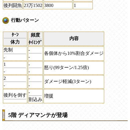
後列闘魚
23万1502
3800
1
行動パターン
ﾀｰﾝ
頻度
内容
体力
ﾀｲﾐﾝｸﾞ
先制
-
各個体から10%割合ダメージ
-
-
1
-
怒り(99ターン/1.25倍)
-
-
2
-
ダメージ軽減(3ターン)
-
-
-
後列を倒す
増援
割込み
5階 ディアマンテが登場