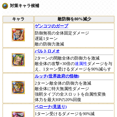
対策キャラ候補
キャラ
敵防御を80%減少
ゲンコツのガープ
防御無視の全体固定ダメージ
遅延1ターン
敵の防御力激減
バルトロメオ
2ターンの間敵全体の防御力を激減
敵全体の攻撃×30倍の
速属性
ダメージを与
え、1ターン受けるダメージを90%減らす
ルッチ(世界政府の怪物)
2ターン敵全体の防御力を激減
敵全体に特大無属性ダメージ
強靭タイプの全スロットを自属性変換
体力を最大HPの20%回復
ペローナ(見送り)
1ターン受けるダメージを90%減