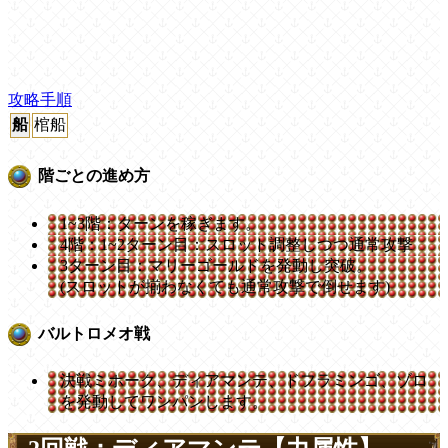
攻略手順
船
棺船
階ごとの進め方
1~3階：ターンを稼ぎます。
4階：1~2ターン目：スロット調整しつつ通常攻撃
3ターン目：マリーゴールドを発動し突破。
(スロットが揃わなくても通常攻撃で倒せます)
バルトロメオ戦
決戦ミホーク、ディアマンテ、ドフラミンゴ、ゾロ
を発動してワンパンします。