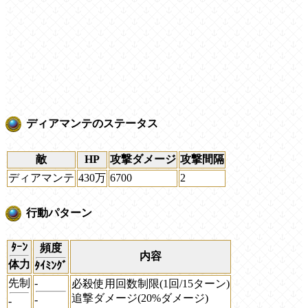
ディアマンテのステータス
敵
HP
攻撃ダメージ
攻撃間隔
ディアマンテ
430万
6700
2
行動パターン
ﾀｰﾝ
頻度
内容
体力
ﾀｲﾐﾝｸﾞ
先制
-
必殺使用回数制限(1回/15ターン)
追撃ダメージ(20%ダメージ)
-
-