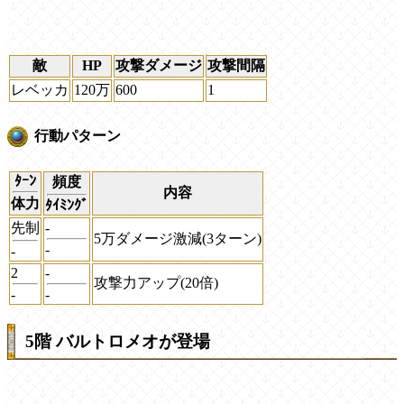
敵
HP
攻撃ダメージ
攻撃間隔
レベッカ
120万
600
1
行動パターン
ﾀｰﾝ
頻度
内容
体力
ﾀｲﾐﾝｸﾞ
先制
-
5万ダメージ激減(3ターン)
-
-
2
-
攻撃力アップ(20倍)
-
-
5階 バルトロメオが登場