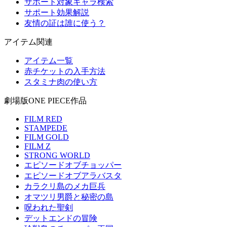
サポート対象キャラ検索
サポート効果解説
友情の証は誰に使う？
アイテム関連
アイテム一覧
赤チケットの入手方法
スタミナ肉の使い方
劇場版ONE PIECE作品
FILM RED
STAMPEDE
FILM GOLD
FILM Z
STRONG WORLD
エピソードオブチョッパー
エピソードオブアラバスタ
カラクリ島のメカ巨兵
オマツリ男爵と秘密の島
呪われた聖剣
デットエンドの冒険