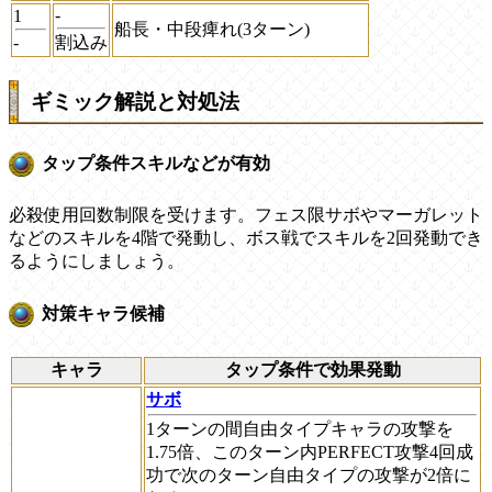
-
1
船長・中段痺れ(3ターン)
-
割込み
ギミック解説と対処法
タップ条件スキルなどが有効
必殺使用回数制限を受けます。フェス限サボやマーガレット
などのスキルを4階で発動し、ボス戦でスキルを2回発動でき
るようにしましょう。
対策キャラ候補
キャラ
タップ条件で効果発動
サボ
1ターンの間自由タイプキャラの攻撃を
1.75倍、このターン内PERFECT攻撃4回成
功で次のターン自由タイプの攻撃が2倍に