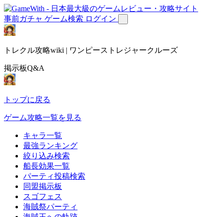
事前ガチャ
ゲーム検索
ログイン
トレクル攻略wiki | ワンピーストレジャークルーズ
掲示板Q&A
トップに戻る
ゲーム攻略一覧を見る
キャラ一覧
最強ランキング
絞り込み検索
船長効果一覧
パーティ投稿検索
同盟掲示板
スゴフェス
海賊祭パーティ
海賊王への軌跡