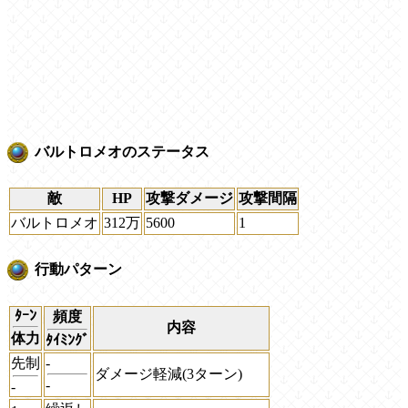
バルトロメオのステータス
敵
HP
攻撃ダメージ
攻撃間隔
バルトロメオ
312万
5600
1
行動パターン
ﾀｰﾝ
頻度
内容
体力
ﾀｲﾐﾝｸﾞ
先制
-
ダメージ軽減(3ターン)
-
-