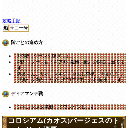
攻略手順
船
サニー号
階ごとの進め方
1~3階：ターンを稼ぎます。
4階：1ターン目：ギア4を発動し後列の闘魚に当てま
す。
錦えもん、サボ、青キジを発動し突破。(サボのタッ
プ条件を満たすためにPERFECTは必ず4回出します)
ディアマンテ戦
シャンクスを発動してワンパンします。
コロシアム(カオス)バージェスのト