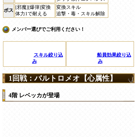
[邪魔][爆弾]変換
変換スキル
ボス
体力1で耐える
追撃・毒・スキル解除
メンバー選びでご利用ください！
スキル絞り込
船員効果絞り込
み
み
1回戦：バルトロメオ【心属性】
4階 レベッカが登場