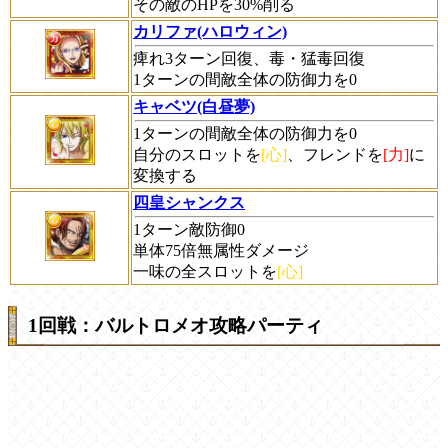
その敵のHPを30%削る
カリファ(ハロウィン)
痺れ3ターン回復、毒・猛毒回復
1ターンの間敵全体の防御力を0
キャベツ(白昼夢)
1ターンの間敵全体の防御力を0
自分のスロットを
[心]
、フレンドを
[力]
に
変換する
四皇シャンクス
1ターン敵防御0
単体75倍無属性ダメージ
一味の全スロットを
[心]
1回戦：バルトロメオ攻略パーティ