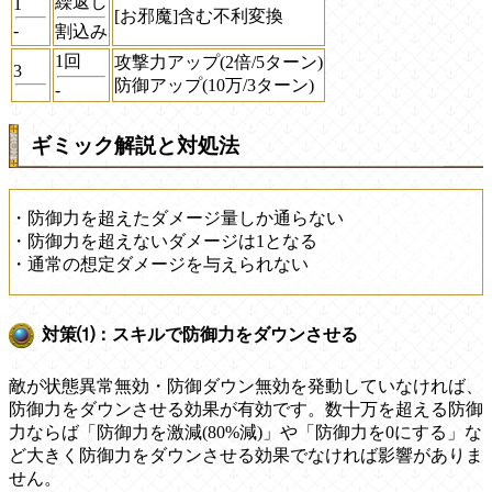
繰返し
1
[お邪魔]含む不利変換
-
割込み
1回
攻撃力アップ(2倍/5ターン)
3
防御アップ(10万/3ターン)
-
ギミック解説と対処法
・防御力を超えたダメージ量しか通らない
・防御力を超えないダメージは1となる
・通常の想定ダメージを与えられない
対策⑴：スキルで防御力をダウンさせる
敵が状態異常無効・防御ダウン無効を発動していなければ、
防御力をダウンさせる効果が有効です。数十万を超える防御
力ならば「防御力を激減(80%減)」や「防御力を0にする」な
ど大きく防御力をダウンさせる効果でなければ影響がありま
せん。