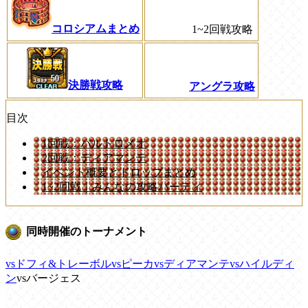
コロシアムまとめ
1~2回戦攻略
決勝戦攻略
アングラ攻略
目次
1回戦：バルトロメオ
2回戦：ディアマンテ
イベント概要とドロップまとめ
1~2回戦｜みんなの攻略パーティ
同時開催のトーナメント
vsドフィ&トレーボル
vsピーカ
vsディアマンテ
vsハイルディ
ン
vsバージェス