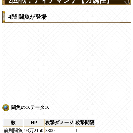
2回戦：ディアマンテ【力属性】
4階 闘魚が登場
闘魚のステータス
敵
HP
攻撃ダメージ
攻撃間隔
前列闘魚
93万2150
3800
1