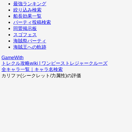
最強ランキング
絞り込み検索
船長効果一覧
パーティ投稿検索
同盟掲示板
スゴフェス
海賊祭パーティ
海賊王への軌跡
GameWith
トレクル攻略wiki | ワンピーストレジャークルーズ
全キャラ一覧｜キャラ名検索
カリファ(シークレット/力属性)の評価