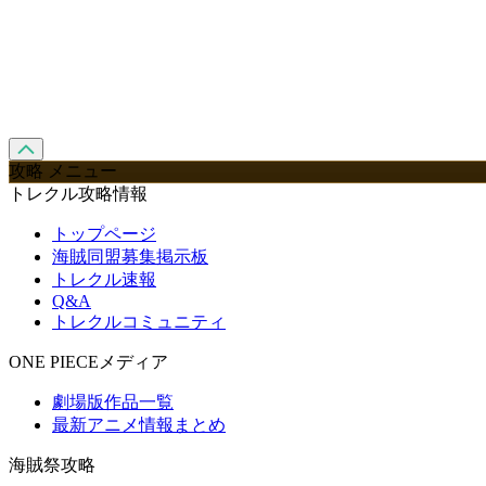
攻略 メニュー
トレクル攻略情報
トップページ
海賊同盟募集掲示板
トレクル速報
Q&A
トレクルコミュニティ
ONE PIECEメディア
劇場版作品一覧
最新アニメ情報まとめ
海賊祭攻略