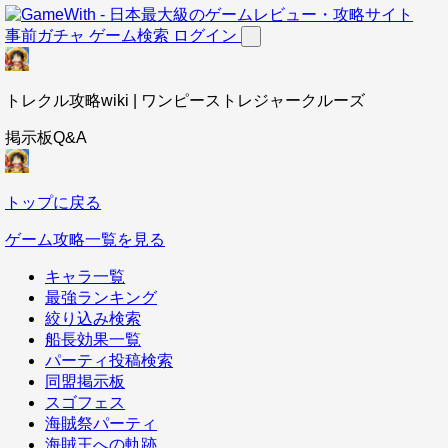
事前ガチャ
ゲーム検索
ログイン
トレクル攻略wiki | ワンピーストレジャークルーズ
掲示板Q&A
トップに戻る
ゲーム攻略一覧を見る
キャラ一覧
最強ランキング
絞り込み検索
船長効果一覧
パーティ投稿検索
同盟掲示板
スゴフェス
海賊祭パーティ
海賊王への軌跡