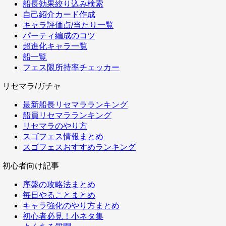
船長効果絞り込み検索
自己紹介カード作成
キャラ評価点/当たり一覧
パーティ編成のコツ
超進化キャラ一覧
船一覧
フェス限所持率チェッカー
リセマラ/ガチャ
最新船長リセマラランキング
船員リセマラランキング
リセマラのやり方
スゴフェス情報まとめ
スゴフェスおすすめランキング
初心者向け記事
序盤の攻略法まとめ
毎日やることまとめ
キャラ強化のやり方まとめ
初心者必見！小ネタ集