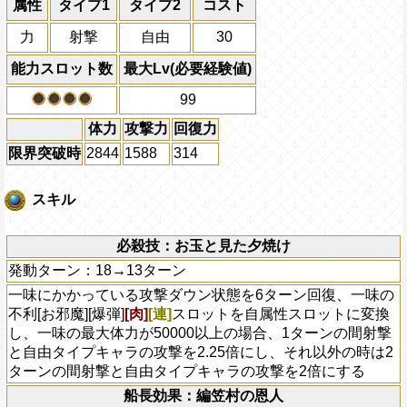
属性
タイプ1
タイプ2
コスト
力
射撃
自由
30
能力スロット数
最大Lv(必要経験値)
99
体力
攻撃力
回復力
限界突破時
2844
1588
314
スキル
必殺技：お玉と見た夕焼け
発動ターン：18→13ターン
一味にかかっている攻撃ダウン状態を6ターン回復、一味の
不利[お邪魔][爆弾]
[肉]
[連]
スロットを自属性スロットに変換
し、一味の最大体力が50000以上の場合、1ターンの間射撃
と自由タイプキャラの攻撃を2.25倍にし、それ以外の時は2
ターンの間射撃と自由タイプキャラの攻撃を2倍にする
船長効果：編笠村の恩人