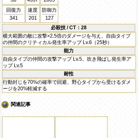
回復力
速度
防御力
341
201
127
必殺技 / CT：28
横大範囲の敵に攻撃×2.5倍のダメージを与え、自由タイプ
の仲間のクリティカル発生率アップ Lv.6（25秒）
能力
自由タイプの仲間の攻撃アップ Lv.5、吹き飛ばし発生率ア
ップ Lv.5
耐性
行動封じを70%の確率で回避、野心タイプから受けるダメ
ージを20%軽減する
関連記事