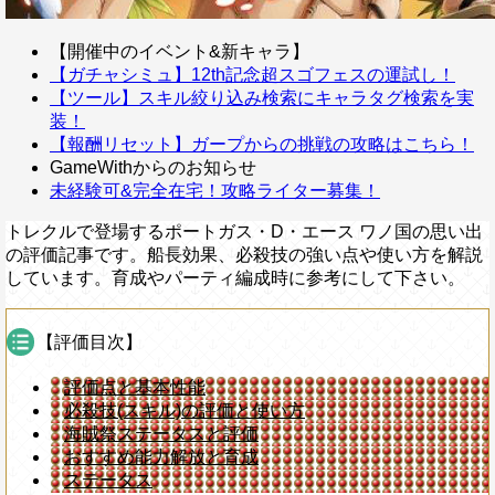
【開催中のイベント&新キャラ】
【ガチャシミュ】12th記念超スゴフェスの運試し！
【ツール】スキル絞り込み検索にキャラタグ検索を実
装！
【報酬リセット】ガープからの挑戦の攻略はこちら！
GameWithからのお知らせ
未経験可&完全在宅！攻略ライター募集！
トレクルで登場するポートガス・D・エース ワノ国の思い出
の評価記事です。船長効果、必殺技の強い点や使い方を解説
しています。育成やパーティ編成時に参考にして下さい。
【評価目次】
評価点と基本性能
必殺技(スキル)の評価と使い方
海賊祭ステータスと評価
おすすめ能力解放と育成
ステータス