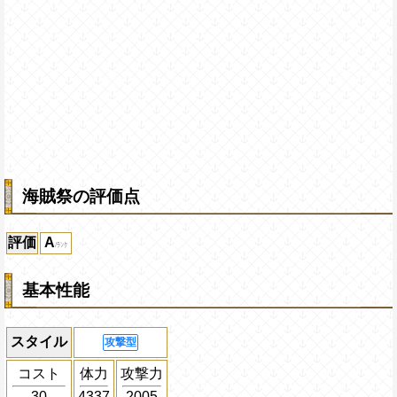
海賊祭の評価点
評価
A
基本性能
スタイル
攻撃型
コスト
体力
攻撃力
30
4337
2005