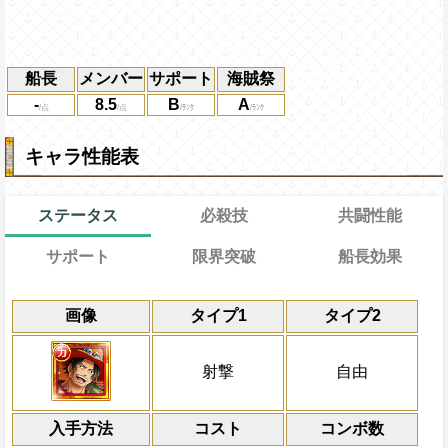
船長
メンバー
サポート
海賊祭
-
8.5
B
A
キャラ性能表
ステータス
必殺技
共闘性能
サポート
限界突破
船長効果
能
通常
18→13ターン
共闘性能
通常時
効果
限界突破
画像
タイプ1
タイプ2
習得する効果
力
自分の基礎ステータスの8%をサポート対
射撃と自由タイプキャラの攻撃を3倍、体力
冒険開始時の必殺ター
通常時
ステータスに上乗せする
にする
射撃と自由タイプキャラは
属性
キャラの攻撃を6倍
[力]
スロッ
一味にかかっている攻撃ダウン状態を6タ
船長効果
射撃
自由
ト扱いになる
にし、他の属性キャラの
の不利[お邪魔][爆弾]
[肉]
Lv上限突破
[連]
対象
スロットを自
倍、体力を1.25倍にす
換し、一味の最大体力が50000以上の場
自分が
技属性
に与える通常攻撃によるダ
射撃タイプ
入手方法
射撃と自由タイプキャラの攻撃を2.25倍
倍になる
コスト
ターン数：10
コンボ数