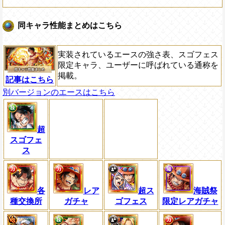
同キャラ性能まとめはこちら
実装されているエースの強さ表、スゴフェス
限定キャラ、ユーザーに呼ばれている通称を
掲載。
記事はこちら
別バージョンのエースはこちら
超
スゴフェ
ス
各
レア
超ス
海賊祭
種交換所
ガチャ
ゴフェス
限定レアガチャ