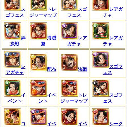
ス
トレ
スゴ
レアガ
ゴフェス
ジャーマップ
フェス
チャ
絆
海賊
レア
レアガ
決戦
祭
ガチャ
チャ
レ
スゴフ
配布
決戦
アガチャ
ェス
イ
イベ
トレ
スゴフ
ベント
ント
ジャーマップ
ェス
コ
イベ
イベ
シーク