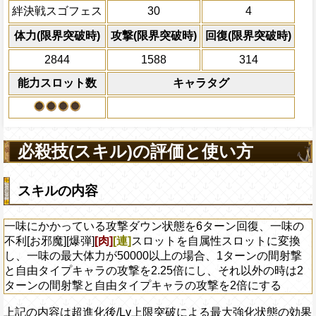
時は2ターンの間射撃と自由タイプキャラ
全ての防御効果・防御
技属性
の被ダメ5%減
絆決戦スゴフェス
30
4
る
外のダメージを1にす
自分のスロット封じ状態を5ターン回
必殺技
て敵全体に200万ダ
上限突破
体力(限界突破時)
攻撃(限界突破時)
回復(限界突破時)
プレイヤーの一味の属
2844
1588
314
属性スロットに変換し
ーンを2短縮する
能力スロット数
キャラタグ
2ターンの間敵全体の
アクション
を30%下げ、自由タイ
げる
必殺技(スキル)の評価と使い方
スキルの内容
一味にかかっている攻撃ダウン状態を6ターン回復、一味の
不利[お邪魔][爆弾]
[肉]
[連]
スロットを自属性スロットに変換
し、一味の最大体力が50000以上の場合、1ターンの間射撃
と自由タイプキャラの攻撃を2.25倍にし、それ以外の時は2
ターンの間射撃と自由タイプキャラの攻撃を2倍にする
上記の内容は超進化後/Lv上限突破による最大強化状態の効果