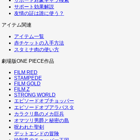
サポート対象キャラ検索
サポート効果解説
友情の証は誰に使う？
アイテム関連
アイテム一覧
赤チケットの入手方法
スタミナ肉の使い方
劇場版ONE PIECE作品
FILM RED
STAMPEDE
FILM GOLD
FILM Z
STRONG WORLD
エピソードオブチョッパー
エピソードオブアラバスタ
カラクリ島のメカ巨兵
オマツリ男爵と秘密の島
呪われた聖剣
デットエンドの冒険