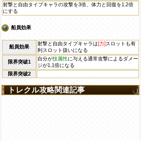
射撃と自由タイプキャラの攻撃を3倍、体力と回復を1.2倍
にする
船員効果
射撃と自由タイプキャラは
[力]
スロットも有
船員効果
利スロット扱いになる
自分が
技属性
に与える通常攻撃によるダメー
限界突破1
ジが1.1倍になる
限界突破2
トレクル攻略関連記事