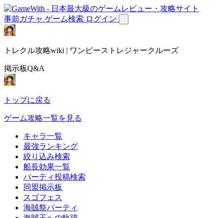
事前ガチャ
ゲーム検索
ログイン
トレクル攻略wiki | ワンピーストレジャークルーズ
掲示板Q&A
トップに戻る
ゲーム攻略一覧を見る
キャラ一覧
最強ランキング
絞り込み検索
船長効果一覧
パーティ投稿検索
同盟掲示板
スゴフェス
海賊祭パーティ
海賊王への軌跡