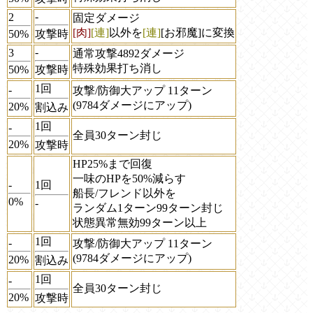
-
2
固定ダメージ
[肉]
[連]
以外を
[連]
[お邪魔]
に変換
50%
攻撃時
-
3
通常攻撃4892ダメージ
特殊効果打ち消し
50%
攻撃時
1回
-
攻撃/防御大アップ 11ターン
(9784ダメージにアップ)
20%
割込み
1回
-
全員30ターン封じ
20%
攻撃時
HP25%まで回復
一味のHPを50%減らす
-
1回
船長/フレンド以外を
0%
-
ランダム1ターン99ターン封じ
状態異常無効99ターン以上
1回
-
攻撃/防御大アップ 11ターン
(9784ダメージにアップ)
20%
割込み
1回
-
全員30ターン封じ
20%
攻撃時