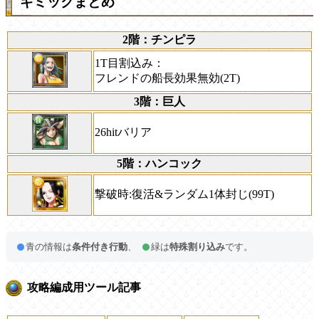
ギミックまとめ
2階：チンピラ
1T目割込み：
フレンドの船長効果無効(2T)
3階：巨人
26hitバリア
5階：ハンコック
撃破時:復活&ランダム1体封じ(99T)
青の情報は
条件付き行動
、
緑は
特殊割り込み
です。
攻略編成用ツール記事