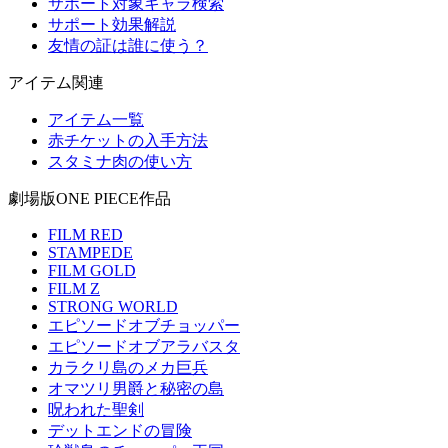
サポート対象キャラ検索
サポート効果解説
友情の証は誰に使う？
アイテム関連
アイテム一覧
赤チケットの入手方法
スタミナ肉の使い方
劇場版ONE PIECE作品
FILM RED
STAMPEDE
FILM GOLD
FILM Z
STRONG WORLD
エピソードオブチョッパー
エピソードオブアラバスタ
カラクリ島のメカ巨兵
オマツリ男爵と秘密の島
呪われた聖剣
デットエンドの冒険