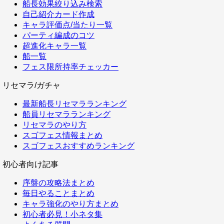
船長効果絞り込み検索
自己紹介カード作成
キャラ評価点/当たり一覧
パーティ編成のコツ
超進化キャラ一覧
船一覧
フェス限所持率チェッカー
リセマラ/ガチャ
最新船長リセマラランキング
船員リセマラランキング
リセマラのやり方
スゴフェス情報まとめ
スゴフェスおすすめランキング
初心者向け記事
序盤の攻略法まとめ
毎日やることまとめ
キャラ強化のやり方まとめ
初心者必見！小ネタ集