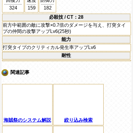
回復力
速度
防御力
324
159
182
必殺技 / CT：28
前方中範囲の敵に攻撃×0.7倍のダメージを与え、打突タイ
プの仲間の攻撃アップLv6(25秒)
能力
打突タイプのクリティカル発生率アップLv6
耐性
関連記事
海賊祭のシステム解説
絞り込み検索