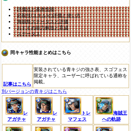
評価点と基本性能
必殺技(スキル)の評価と使い方
海賊祭ステータスと評価
おすすめ能力解放と育成
ステータス
同キャラ性能まとめはこちら
実装されている青キジの強さ表、スゴフェス
限定キャラ、ユーザーに呼ばれている通称を
掲載。
記事はこちら
別バージョンの青キジはこちら
レ
レ
トレ
海賊王
アガチャ
アガチャ
マフェス
への軌跡