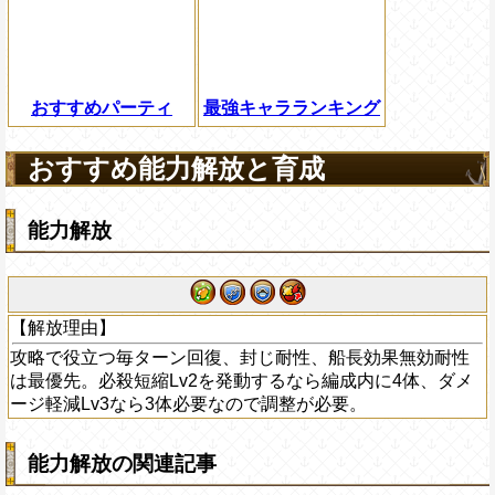
おすすめパーティ
最強キャラランキング
おすすめ能力解放と育成
能力解放
【解放理由】
攻略で役立つ毎ターン回復、封じ耐性、船長効果無効耐性
は最優先。必殺短縮Lv2を発動するなら編成内に4体、ダメ
ージ軽減Lv3なら3体必要なので調整が必要。
能力解放の関連記事