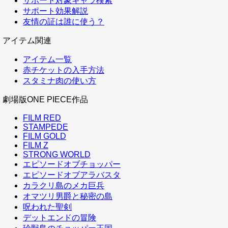
サポート対象キャラ検索
サポート効果解説
友情の証は誰に使う？
アイテム関連
アイテム一覧
赤チケットの入手方法
スタミナ肉の使い方
劇場版ONE PIECE作品
FILM RED
STAMPEDE
FILM GOLD
FILM Z
STRONG WORLD
エピソードオブチョッパー
エピソードオブアラバスタ
カラクリ島のメカ巨兵
オマツリ男爵と秘密の島
呪われた聖剣
デットエンドの冒険