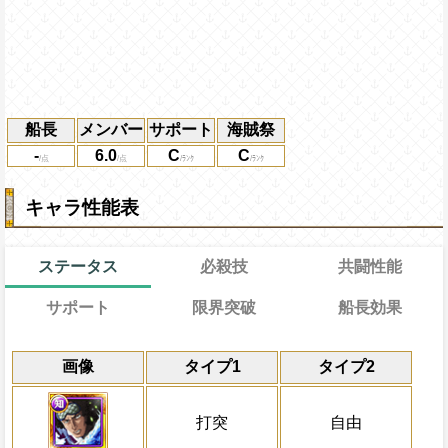
船長
メンバー
サポート
海賊祭
-
6.0
C
C
キャラ性能表
ステータス
必殺技
共闘性能
サポート
限界突破
船長効果
能力
通常
習得する効果
33→18ターン
通常時
共闘性能
効果
限界突破
画像
タイプ1
タイプ2
自分の基礎ステータスの6%をサポート対
打突タイプキャラの攻撃と体力を2倍にす
冒険開始時の必殺ター
通常時
打突タイプの基礎ステが+50
ステータスに上乗せ
属性
キャラの攻撃を6倍
2ターンの間、一味のスロットを固定し打
Lv上限突破
船長効果
打突
自由
スロット封じを5ターン回復
にし、他の属性キャラの
の攻撃が1.75倍
対象