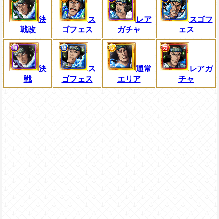
決
ス
レア
スゴフ
戦改
ゴフェス
ガチャ
ェス
決
ス
通常
レアガ
戦
ゴフェス
エリア
チャ