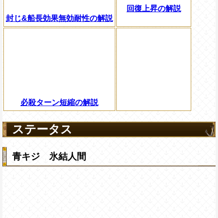
回復上昇の解説
封じ&船長効果無効耐性の解説
必殺ターン短縮の解説
ステータス
青キジ 氷結人間