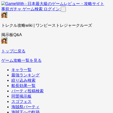
事前ガチャ
ゲーム検索
ログイン
トレクル攻略wiki | ワンピーストレジャークルーズ
掲示板Q&A
トップに戻る
ゲーム攻略一覧を見る
キャラ一覧
最強ランキング
絞り込み検索
船長効果一覧
パーティ投稿検索
同盟掲示板
スゴフェス
海賊祭パーティ
海賊王への軌跡