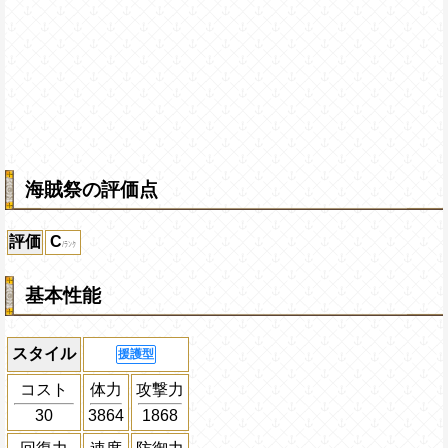
海賊祭の評価点
評価
C
基本性能
スタイル
援護型
コスト
体力
攻撃力
30
3864
1868