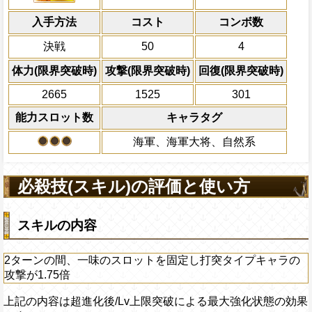
倍、体力を1.25倍にす
黄猿 赤犬
上限突破
心属性
の被ダメ5%減
入手方法
コスト
ターン数：12
コンボ数
全プレイヤーの一味の[
決戦
50
4
必殺技
全てのスロットを自属
換し、一味の必殺ター
体力(限界突破時)
攻撃(限界突破時)
回復(限界突破時)
利効果を1ターン延長
2665
1525
301
2ターンの間敵全体の
能力スロット数
キャラタグ
アクション
を30%下げ、自由タイ
げる
海軍、海軍大将、自然系
必殺技(スキル)の評価と使い方
スキルの内容
2ターンの間、一味のスロットを固定し打突タイプキャラの
攻撃が1.75倍
上記の内容は超進化後/Lv上限突破による最大強化状態の効果