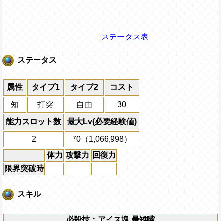
ステータス表
ステータス
属性
タイプ1
タイプ2
コスト
知
打突
自由
30
能力スロット数
最大Lv(必要経験値)
2
70（1,066,998）
体力
攻撃力
回復力
限界突破時
スキル
必殺技：アイス塊 暴雉嘴