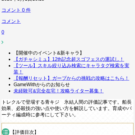
コメント
0
件
コメント
0
【開催中のイベント&新キャラ】
【ガチャシミュ】12th記念超スゴフェスの運試し！
【ツール】スキル絞り込み検索にキャラタグ検索を実
装！
【報酬リセット】ガープからの挑戦の攻略はこちら！
GameWithからのお知らせ
未経験可&完全在宅！攻略ライター募集！
トレクルで登場する青キジ 氷結人間の評価記事です。船長
効果、必殺技の強い点や使い方を解説しています。育成やパ
ーティ編成時に参考にして下さい。
【評価目次】