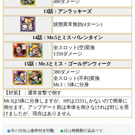
480ダメージ
13話：アンラッキーズ
状態異常無効(4ターン)
14話：Mr.5とミス･バレンタイン
全スロット[空]変換
1350ダメージ
15話：Mr.3とミス・ゴールデンウィーク
380ダメージ
全スロット[不利]変換
Mr.3：5体に分身
【対策】
：通常攻撃で倒す
Mr.3は5体に分身しますが、HPは2333しかないので簡単に
倒せます。アップデート前は本体を倒さなければ封じを受
けましたが、現在はありません
青の情報は
条件付き行動
、
緑は
特殊割り込み
です。