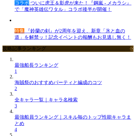
コラボ
ついに虎王＆影虎が来た！『鋼嵐 - メカラシ』
で「魔神英雄伝ワタル」コラボ後半が開催！
特集
『鈴蘭の剣』が2周年を迎え、新章「氷と血の
道」を解禁ッ！記念イベントの報酬もお見逃し無く！
攻略記事ランキング
最強船長ランキング
1
海賊祭のおすすめパーティと編成のコツ
2
全キャラ一覧｜キャラ名検索
3
最強船員ランキング｜スキル毎のトップ性能キャラま
とめ
4